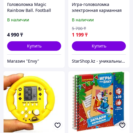
Головоломка Magic
Игра-головоломка
Rainbow Ball. Football
электронная карманная
Fidget Cube. Антистресс.
«Тетрис 9999-в-1» в
В наличии
В наличии
Рассрочка. Kaspi RED
форме гоночного руля
(Синий)
5 700
₸
4 990
₸
1 199
₸
Купить
Купить
Магазин "Envy"
StarShop.kz - уникальные вещи с доставкой на дом