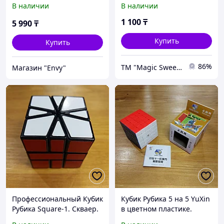
В наличии
В наличии
рубика. Подарок.
1 100
₸
5 990
₸
Купить
Купить
86%
ТМ "Magic Sweets&Toys&Games"
Магазин "Envy"
Профессиональный Кубик
Кубик Рубика 5 на 5 YuXin
Рубика Square-1. Скваер.
в цветном пластике.
Интересная головоломка.
Головоломка 5x5x5.