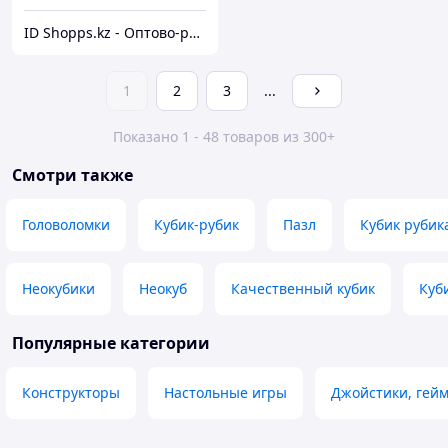
ID Shopps.kz - Оптово-розничный Склад
1
2
3
...
Показано 1 - 48 товаров из 300+
Смотри также
Головоломки
Кубик-рубик
Пазл
Кубик руби
Неокубики
Неокуб
Качественный кубик
Куб
Популярные категории
Конструкторы
Настольные игры
Джойстики, гей