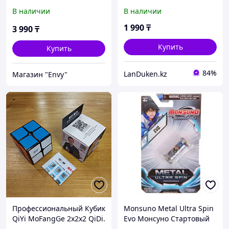
Головоломка. Подарок.
голубой beat orbit
В наличии
В наличии
Pyramid Cube
1 990
₸
3 990
₸
Купить
Купить
84%
LanDuken.kz
Магазин "Envy"
Профессиональный Кубик
Monsuno Metal Ultra Spin
QiYi MoFangGe 2x2x2 QiDi.
Evo Монсуно Стартовый
Головоломка 2 на 2. Кубик
мини набор