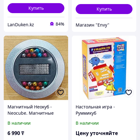
Купить
Купить
84%
LanDuken.kz
Магазин "Envy"
Магнитный Неокуб -
Настольная игра -
Neocube. Магнитные
Руммикуб
Кубики + Шарики.
В наличии
В наличии
Головоломка.
Конструктор. Антистресс.
6 990
₸
Цену уточняйте