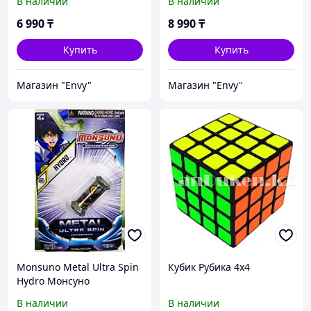
В наличии
В наличии
Подарок.
Подарок 5*5*5
6 990
₸
8 990
₸
Купить
Купить
Магазин "Envy"
Магазин "Envy"
Monsuno Metal Ultra Spin
Кубик Рубика 4х4
Hydro Монсуно
Стартовый мини набор
В наличии
В наличии