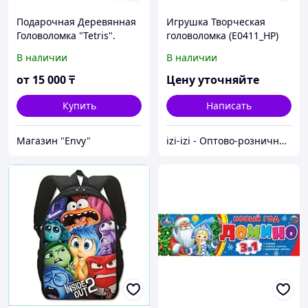
Подарочная Деревянная
Игрушка Творческая
Головоломка "Tetris".
головоломка (E0411_HP)
Развивашка. Полезная
В наличии
В наличии
игрушка. Кубик. Нужный
подарок.
от
15 000
₸
Цену уточняйте
Купить
Написать
Магазин "Envy"
izi-izi - Оптово-розничный Склад - товары на заказ до двери! Cамые уникальные и полезные товары.