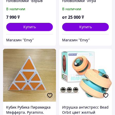
головоломки "Взрыв
головоломки "Игра
мозга". Железные.
разума" жесткой
В наличии
В наличии
Различные модели. 8
проволоки. Железные. 25
штук в наборе. Желтый.
штук в наборе. Полезный
7 990
₸
от
25 000
₸
подарок.
Купить
Купить
Магазин "Envy"
Магазин "Envy"
Кубик Рубика Пирамидка
Игрушка антистресс Bead
Мефферта. Pyraminx.
Orbit цвет желтый