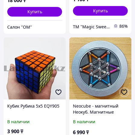
18 000
₸
Купить
Купить
86%
ТМ "Magic Sweets&Toys&Games"
Салон "ОМ"
Кубик Рубика 5х5 EQY905
Neocube - магнитный
Неокуб. Магнитные
Кубики + Колбочки +
В наличии
В наличии
Шарики. Головоломка.
Конструктор. Антистресс.
3 900
₸
6 990
₸