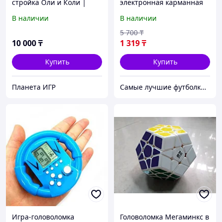
стройка Оли и Коли |
электронная карманная
Бондибон
«Тетрис 9999-в-1» в
В наличии
В наличии
форме гоночного руля
(Синий)
5 700
₸
10 000
₸
1 319
₸
Купить
Купить
Планета ИГР
Самые лучшие футболки на планете продаются тут.
Игра-головоломка
Головоломка Мегаминкс в