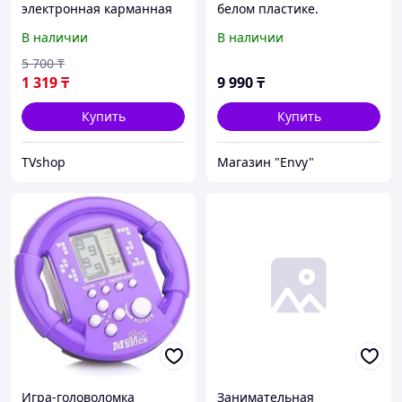
электронная карманная
белом пластике.
«Тетрис 9999-в-1» в
Оригинал. Kaspi RED.
В наличии
В наличии
форме гоночного руля
Рассрочка
(Синий)
5 700
₸
1 319
₸
9 990
₸
Купить
Купить
TVshop
Магазин "Envy"
Игра-головоломка
Занимательная