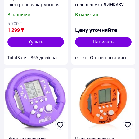
электронная карманная
головоломка ЛИНКАЗУ
«Тетрис 9999-в-1» в
В наличии
В наличии
форме гоночного руля
(Фиолетовый)
5 700
₸
1 299
₸
Цену уточняйте
Купить
Написать
TotalSale – 365 дней распродажи
izi-izi - Оптово-розничный Склад - товары на заказ до двери! Cамые уникальные и полезные товары.
Игра-головоломка
Игра-головоломка