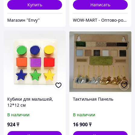
Купить
Написать
Магазин "Envy"
WOW-MART - Оптово-розничный Склад - товары на заказ до двери
Кубики для малышей,
Тактильная Панель
12*12 см
В наличии
В наличии
924
₸
16 900
₸