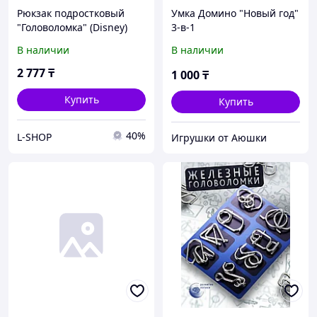
Рюкзак подростковый
Умка Домино "Новый год"
"Головоломка" (Disney)
3-в-1
В наличии
В наличии
2 777
₸
1 000
₸
Купить
Купить
40%
L-SHOP
Игрушки от Аюшки