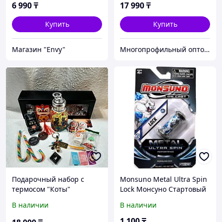
Конструктор. Антистресс.
6 990
₸
17 990
₸
Купить
Купить
Магазин "Envy"
Многопрофильный оптово розничный интернет магазин - G-sea.kz
Подарочный набор с
Monsuno Metal Ultra Spin
термосом "Коты"
Lock Монсуно Стартовый
мини набор
В наличии
В наличии
1 100
₸