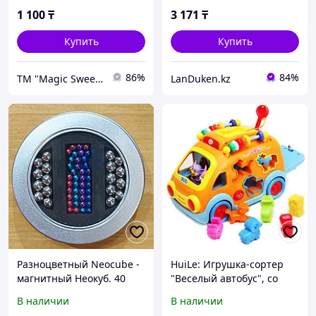
1 100
₸
3 171
₸
Купить
Купить
86%
84%
ТМ "Magic Sweets&Toys&Games"
LanDuken.kz
Разноцветный Neocube -
HuiLe: Игрушка-сортер
магнитный Неокуб. 40
"Веселый автобус", со
магнитов + 18 мет.
светом и звуком
В наличии
В наличии
шариков. Головоломка.