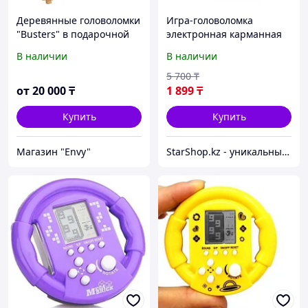
Деревянные головоломки
Игра-головоломка
"Busters" в подарочной
электронная карманная
коробке. Различные
«Тетрис 9999-в-1» в
В наличии
В наличии
модели. 9 штук в наборе.
форме гоночного руля
Полезный подарок.
(Оранжевый)
5 700
₸
от
20 000
₸
1 899
₸
Купить
Купить
Магазин "Envy"
StarShop.kz - уникальные вещи с доставкой на дом