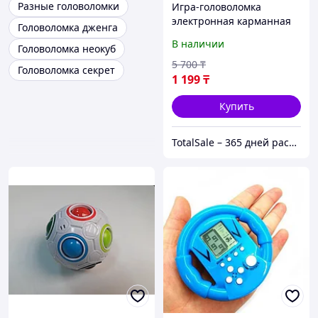
Разные головоломки
Игра-головоломка
электронная карманная
Головоломка дженга
«Тетрис 9999-в-1» в
В наличии
Головоломка неокуб
форме гоночного руля
(Синий)
5 700
₸
Головоломка секрет
1 199
₸
Купить
TotalSale – 365 дней распродажи