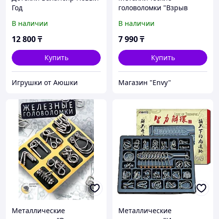
Год
головоломки "Взрыв
мозга". Железные.
В наличии
В наличии
Различные модели. 8
штук в наборе.
12 800
₸
7 990
₸
Бирюзовый.
Купить
Купить
Игрушки от Аюшки
Магазин "Envy"
Металлические
Металлические