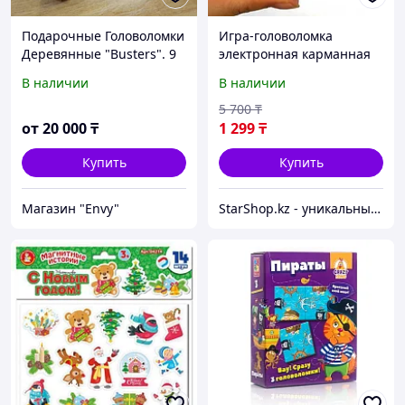
Подарочные Головоломки
Игра-головоломка
Деревянные "Busters". 9
электронная карманная
интереснейших
«Тетрис 9999-в-1» в
В наличии
В наличии
головоломок. Различные
форме гоночного руля
модели. Полезный
(Желтый)
5 700
₸
Подарок.
от
20 000
₸
1 299
₸
Купить
Купить
Магазин "Envy"
StarShop.kz - уникальные вещи с доставкой на дом