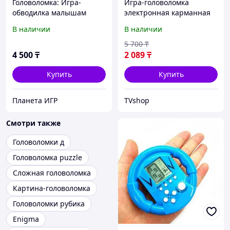
Головоломка: Игра-
Игра-головоломка
обводилка малышам
электронная карманная
Новогодняя серия |
«Тетрис 9999-в-1» в
В наличии
В наличии
Бондибон
форме гоночного руля
(Оранжевый)
5 700
₸
4 500
₸
2 089
₸
Купить
Купить
Планета ИГР
TVshop
Смотри также
Головоломки д
Головоломка puzzle
Сложная головоломка
Картина-головоломка
Головоломки рубика
Enigma