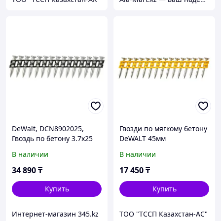
DeWalt, DCN8902025,
Гвозди по мягкому бетону
Гвоздь по бетону 3.7х25
DeWALT 45мм
мм, 1005 шт, черный
DCN8901045
В наличии
В наличии
34 890
₸
17 450
₸
Купить
Купить
Интернет-магазин 345.kz
ТОО "ТССП Казахстан-АС"