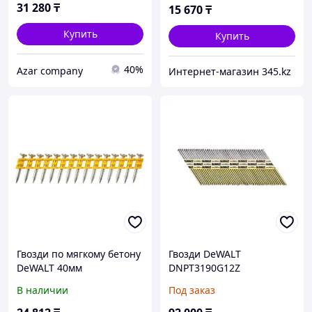
31 280
₸
15 670
₸
Купить
Купить
40%
Azar company
Интернет-магазин 345.kz
Гвозди по мягкому бетону
Гвозди DeWALT
DeWALT 40мм
DNPT3190G12Z
DCN8901040
В наличии
Под заказ