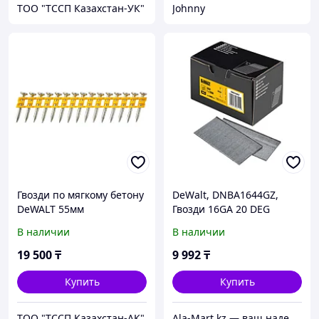
ТОО "ТССП Казахстан-УК"
Johnny
Гвозди по мягкому бетону
DeWalt, DNBA1644GZ,
DeWALT 55мм
Гвозди 16GA 20 DEG
DCN8901055
44MM GALV 2.5M
В наличии
В наличии
19 500
₸
9 992
₸
Купить
Купить
ТОО "ТССП Казахстан-АК"
Ala-Mart.kz — ваш надежный партнер в мире качественных товаров.