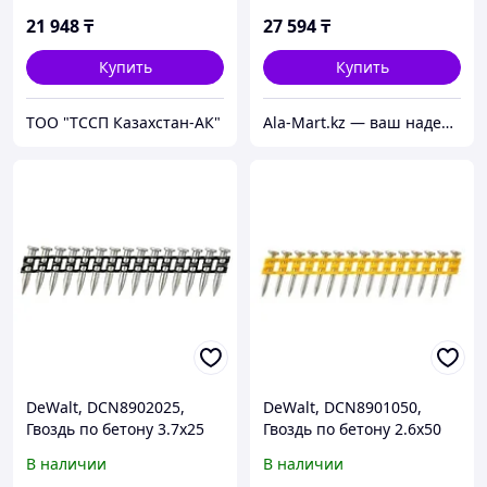
21 948
₸
27 594
₸
Купить
Купить
ТОО "ТССП Казахстан-АК"
Ala-Mart.kz — ваш надежный партнер в мире качественных товаров.
DeWalt, DCN8902025,
DeWalt, DCN8901050,
Гвоздь по бетону 3.7х25
Гвоздь по бетону 2.6х50
мм, 1005 шт, черный
мм, 510 шт, желтый
В наличии
В наличии