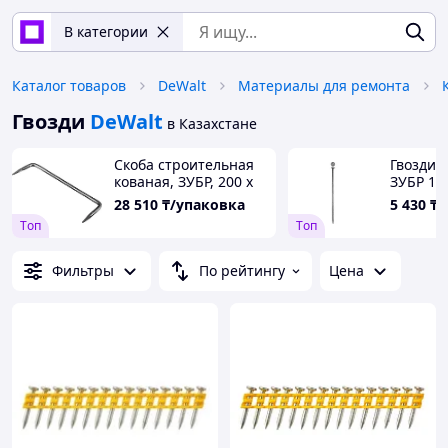
В категории
Каталог товаров
DeWalt
Материалы для ремонта
Гвозди
DeWalt
в Казахстане
Скоба строительная
Гвозди 
кованая, ЗУБР, 200 х
ЗУБР 120
70 х 8 мм, 100 шт.
(305010-
28 510
₸/упаковка
5 430
₸/
(311165-200-70)
Tоп
Tоп
Фильтры
По рейтингу
Цена