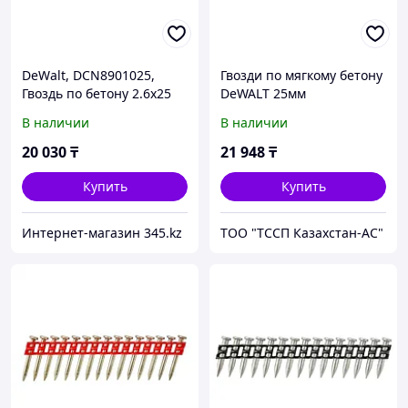
DeWalt, DCN8901025,
Гвозди по мягкому бетону
Гвоздь по бетону 2.6х25
DeWALT 25мм
мм, 1005 шт, желтый
DCN8901025
В наличии
В наличии
20 030
₸
21 948
₸
Купить
Купить
Интернет-магазин 345.kz
ТОО "ТССП Казахстан-АС"