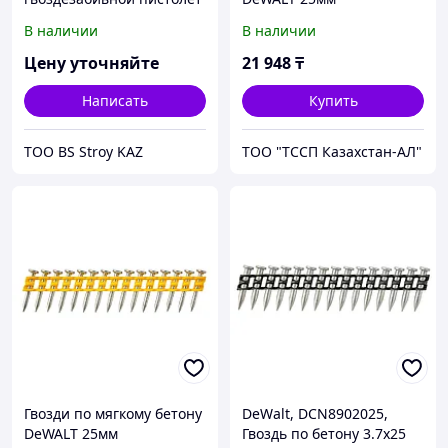
DeWALT DCN692P2-QW
DCN8901025
В наличии
В наличии
Цену уточняйте
21 948
₸
Написать
Купить
ТОО BS Stroy KAZ
ТОО "ТССП Казахстан-АЛ"
Гвозди по мягкому бетону
DeWalt, DCN8902025,
DeWALT 25мм
Гвоздь по бетону 3.7х25