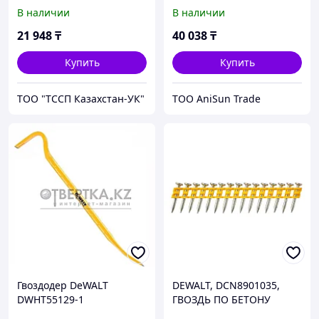
DCN8901025
мм, 1005 шт, черный
В наличии
В наличии
21 948
₸
40 038
₸
Купить
Купить
ТОО "ТССП Казахстан-УК"
ТОО AniSun Trade
Гвоздодер DeWALT
DEWALT, DCN8901035,
DWHT55129-1
ГВОЗДЬ ПО БЕТОНУ
2.6Х35 ММ, 1005 ШТ,