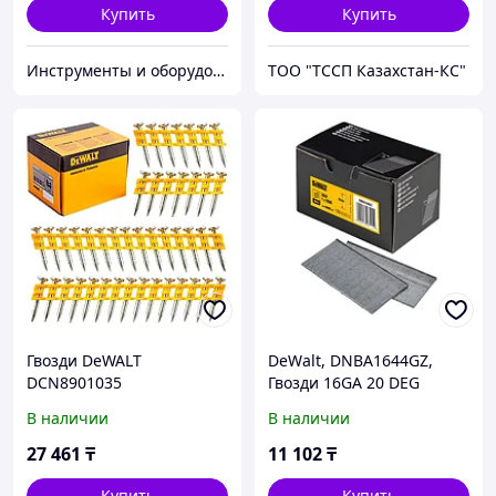
Купить
Купить
Инструменты и оборудование StellarTrade
ТОО "ТССП Казахстан-КС"
Гвозди DeWALT
DeWalt, DNBA1644GZ,
DCN8901035
Гвозди 16GA 20 DEG
44MM GALV 2.5M
В наличии
В наличии
27 461
₸
11 102
₸
Купить
Купить