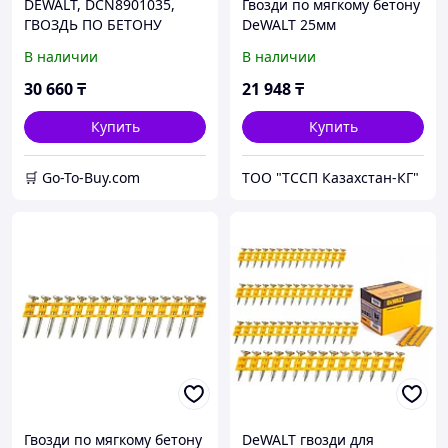
DEWALT, DCN8901035,
Гвозди по мягкому бетону
ГВОЗДЬ ПО БЕТОНУ
DeWALT 25мм
2.6Х35 ММ, 1005 ШТ,
DCN8901025
В наличии
В наличии
ЖЕЛТЫЙ
30 660
₸
21 948
₸
Купить
Купить
🛒 Go-To-Buy.com
ТОО "ТССП Казахстан-КГ"
Гвозди по мягкому бетону
DeWALT гвозди для