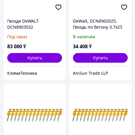
Гвозди DeWALT
DeWalt, DCN8902025,
DCN8903032
Гвоздь по бетону 3.7х25
мм, 1005 шт, черный
Под заказ
В наличии
83 000
₸
34 408
₸
Купить
Купить
КлимаТехника
AniSun Trade LLP