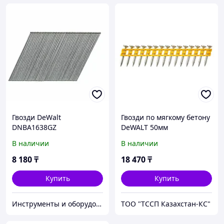
Гвозди DeWalt
Гвозди по мягкому бетону
DNBA1638GZ
DeWALT 50мм
DCN8901050
В наличии
В наличии
8 180
₸
18 470
₸
Купить
Купить
Инструменты и оборудование StellarTrade
ТОО "ТССП Казахстан-КС"