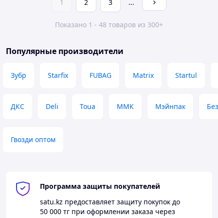
1
2
3
...
Показано 1 - 48 товаров из 300+
Популярные производители
Зубр
Starfix
FUBAG
Matrix
Startul
ДКС
Deli
Toua
ММК
Мэйнпак
Бе
Гвозди оптом
Программа защиты покупателей
satu.kz
предоставляет защиту покупок до
50 000 тг
при оформлении заказа через