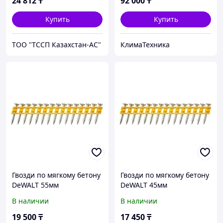
24 812
₸
92 000
₸
Купить
Купить
ТОО "ТССП Казахстан-АС"
КлимаТехника
Гвозди по мягкому бетону
Гвозди по мягкому бетону
DeWALT 55мм
DeWALT 45мм
DCN8901055
DCN8901045
В наличии
В наличии
19 500
₸
17 450
₸