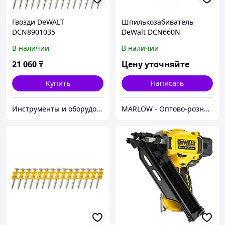
Гвозди DeWALT
Шпилькозабиватель
DCN8901035
DeWalt DCN660N
В наличии
В наличии
21 060
₸
Цену уточняйте
Купить
Написать
Инструменты и оборудование StellarTrade
MARLOW - Оптово-розничный склад.