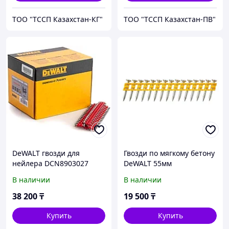
ТОО "ТССП Казахстан-КГ"
ТОО "ТССП Казахстан-ПВ"
DeWALT гвозди для
Гвозди по мягкому бетону
нейлера DCN8903027
DeWALT 55мм
1005 шт
DCN8901055
В наличии
В наличии
38 200
₸
19 500
₸
Купить
Купить