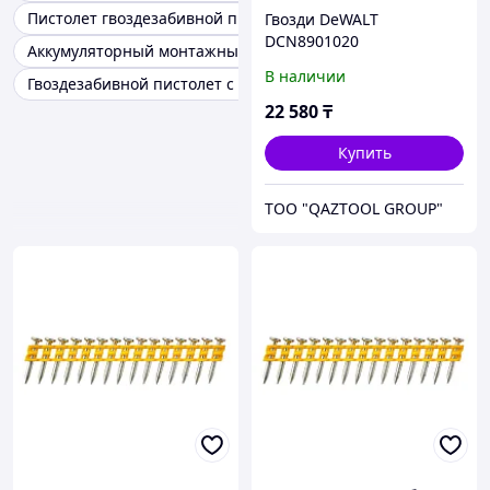
Пистолет гвоздезабивной пневмо
Гвозди DeWALT
DCN8901020
Аккумуляторный монтажный гвоздезабивной пистолет
В наличии
Гвоздезабивной пистолет с аккумулятором
22 580
₸
Купить
TOO "QAZTOOL GROUP"