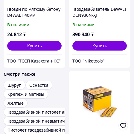
Гвозди по мягкому бетону
Гвоздезабиватель DeWALT
DeWALT 40мм
DCN930N-XJ
DCN8901040
В наличии
В наличии
24 812
₸
390 340
₸
Купить
Купить
ТОО "ТССП Казахстан-КС"
ТОО "Nikotools"
Смотри также
Шуруп
Оснастка
Крепеж и метизы
Желтые
Гвоздезабивной пистолет аккумуляторный 90мм
Гвоздезабивной пневматический пистолет yato
Пистолет гвоздезабивной пневматический Makita AF601