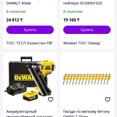
DeWALT 40мм
нейлера DCN8901020
DCN8901040
1005 шт
В наличии
В наличии
24 812
₸
19 160
₸
Купить
Купить
ТОО "ТССП Казахстан-ПВ"
Филиал ТОО "Ламэд"
Аккумуляторный
Гвозди по мягкому бетону
гвоздезабивной пистолет
DeWALT 25мм