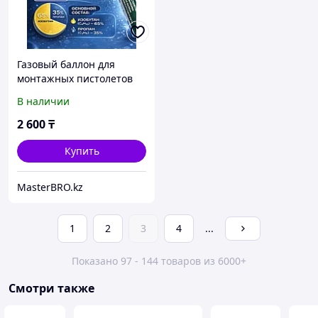
Газовый баллон для
монтажных пистолетов
В наличии
2 600
₸
Купить
MasterBRO.kz
1
2
3
4
...
Показано 97 - 144 товаров из 6000+
Смотри также