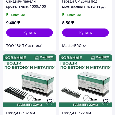
Сэндвич-панели
Гвозди GP 25мм под
кровельные, 1000х100
монтажный пистолет для
мм, пенополистирол
бетона металла
В наличии
В наличии
9 400
₸
8
.50
₸
Купить
Купить
ТОО "ВИП Системы"
MasterBRO.kz
Гвозди GP 32 мм
Гвозди GP 22 мм