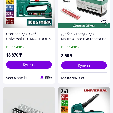
Степлер для скоб
Дюбель-гвозди для
Universal HD, KRAFTOOL 6-
монтажного пистолета по
в-1, тип 53, 53F, 140, 13,
бетону и металлу GP 25x3
В наличии
В наличии
300, 500 (3188)
мм
18 870
₸
8
.50
₸
Купить
Купить
88%
SeeOzone.kz
MasterBRO.kz