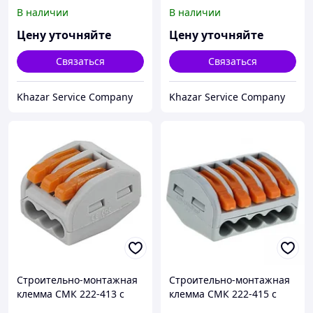
рычагом 2 отверстия
проходная на 1
В наличии
В наличии
0,08-2,5мм2 (100шт.) EKF
проводник 1,0-2,5мм2
PROxima
(100шт.) EKF PROxima
Цену уточняйте
Цену уточняйте
Связаться
Связаться
Khazar Service Company
Khazar Service Company
Строительно-монтажная
Строительно-монтажная
клемма СМК 222-413 с
клемма СМК 222-415 с
рычагом 3 отверстия
рычагом 5 отверстий