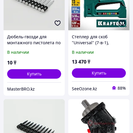
Дюбель-гвозди для
Степлер для скоб
монтажного пистолета по
"Universal" (7-в-1),
бетону и металлу GP 25x3
KRAFTOOL скобы 53, 53F,
В наличии
В наличии
мм
140, 13, 36, 300, 500
(31524)
13 470
₸
10
₸
Купить
Купить
88%
SeeOzone.kz
MasterBRO.kz