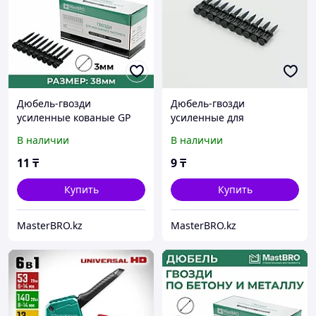
Дюбель-гвозди
Дюбель-гвозди
усиленные кованые GP
усиленные для
38x3 мм
монтажного пистолета по
В наличии
В наличии
бетону и металлу, GP 25x3
мм
11
₸
9
₸
Купить
Купить
MasterBRO.kz
MasterBRO.kz