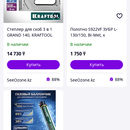
Степлер для скоб 3 в 1
Полотно S922VF ЗУБР L-
GRAND 140, KRAFTOOL
130/150, Bi-Met, к
,скобы тип 140, 300, 500
сабельной
В наличии
В наличии
(3185)
электроножовке (155700-
U-13)
14 730
₸
1 750
₸
Купить
Купить
88%
88%
SeeOzone.kz
SeeOzone.kz