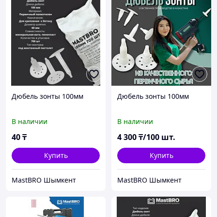
Дюбель зонты 100мм
Дюбель зонты 100мм
В наличии
В наличии
40
₸
4 300
₸/100 шт.
Купить
Купить
MastBRO Шымкент
MastBRO Шымкент