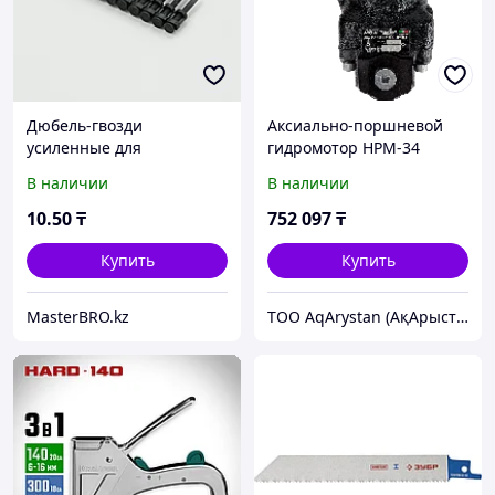
Дюбель-гвозди
Аксиально-поршневой
усиленные для
гидромотор HPM-34
монтажного пистолета по
24204701034
В наличии
В наличии
бетону и металлу, GP 32x3
мм
10
.50
₸
752 097
₸
Купить
Купить
MasterBRO.kz
ТОО AqArystan (АқАрыстан)