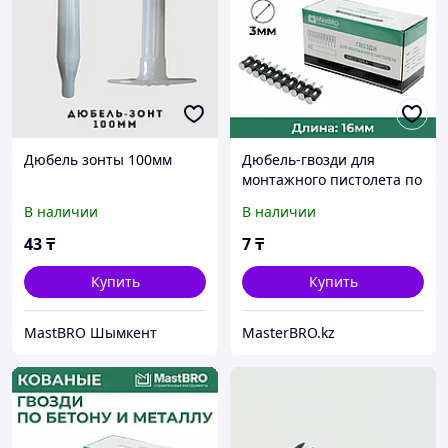
Дюбель зонты 100мм
Дюбель-гвозди для
монтажного пистолета по
бетону и металлу GP 16x3
В наличии
В наличии
мм
43
₸
7
₸
Купить
Купить
MastBRO Шымкент
MasterBRO.kz