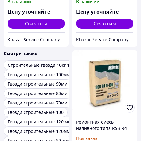
В наличии
В наличии
0,08-2,5мм2 (100шт.) EKF
0,08-2,5мм2 (100шт.) EKF
PROxima
PROxima
Цену уточняйте
Цену уточняйте
Связаться
Связаться
Khazar Service Company
Khazar Service Company
Смотри также
Строительные гвозди 10кг 100мм
Гвозди строительные 100мм х 4мм
Гвозди строительные 90мм
Гвозди строительные 80мм
Гвозди строительные 70мм
Гвозди строительные 100
Гвозди строительные 120 мм
Ремонтная смесь
наливного типа RSB R4
Гвозди строительные 120мм
Л-100-2,5 Б (100МПа, 10-
Под заказ
Гвозди строительные 50 мм
500 мм)