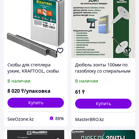
Скобы для степлера
Дюбель зонты 100мм по
узкие, KRAFTOOL, скобы
газоблоку со спиральным
тип 55, 15 мм (31789-15)
гвоздем
В наличии
В наличии
8 020
₸/упаковка
61
₸
Купить
Купить
88%
SeeOzone.kz
MasterBRO.kz