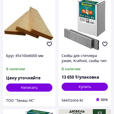
Брус 45х100х6000 мм
Скобы для степлера
узкие, Kraftool, скобы тип
55, 30 мм (31789-30)
В наличии
В наличии
13 650
₸/упаковка
Цену уточняйте
Купить
Написать
88%
SeeOzone.kz
ТОО "Танаш НС"