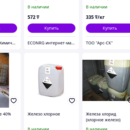
марка З)
В наличии
В наличии
572
₸
335
₸/кг
ь
Купить
Купить
ТОО "Изомер" Химические реактивы в Алматы
ECONRG интернет-магазин
ТОО "Арс-СК"
е 40%
Железо хлорное
Железа хлорид
(хлорное железо)
В наличии
В наличии