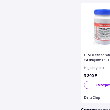
HIM Железо хл
ти водное FeCI
ПЭ-0,25)
Недоступен
3 800
₸
Смотре
DeltaChip
Смотри такж