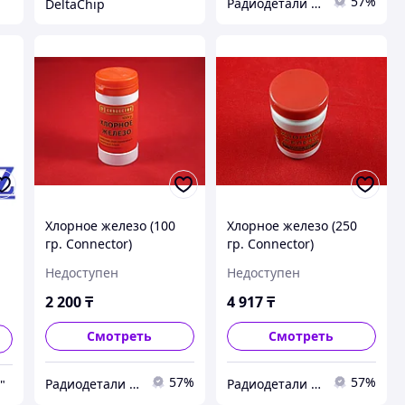
57%
Радиодетали и робототехника в Казахстане "RadioMart"
DeltaChip
Хлорное железо (100
Хлорное железо (250
гр. Сonnector)
гр. Сonnector)
Недоступен
Недоступен
2 200
₸
4 917
₸
Смотреть
Смотреть
57%
57%
Радиодетали и робототехника в Казахстане "RadioMart"
Радиодетали и робототехника в Казахстане "RadioMart"
"