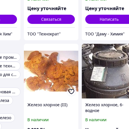
Цену уточняйте
Цену уточняйте
ь
Связаться
Написать
я Хим"
ТОО "Технократ"
ТОО "Даму - Химия"
Железо хлорное промышленное
Железо хлорное техническое
Хлорное железо для снятия
Хромомолибденовая сталь
леза
Железо хлорное (III)
Железо хлорное, 6-
водное
елезо
В наличии
В наличии