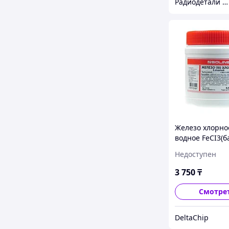
Радиодетали и робототехника в Казахстане "RadioMart"
Железо хлорно
водное FeCI3(б
ПЭ-0,5кг)
Недоступен
3 750
₸
Смотре
DeltaChip