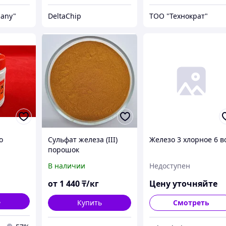
any"
DeltaChip
ТОО "Технократ"
о
Сульфат железа (III)
Железо 3 хлорное 6 в
.
порошок
В наличии
Недоступен
от
1 440
₸/кг
Цену уточняйте
ь
Купить
Смотреть