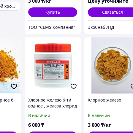
3 000
₸/кг
Цену уточняйте
Пруток стальной хромированный
Купить
Связаться
ТОО "CEMS Компания"
ЭкоСнаб ЛТД
орное 6-
Хлорное железо 6-ти
Хлорное железо
водное , железа хлорид
ое)
(шестиводное)
В наличии
В наличии
FeCI3x6H2O SOLINS 0.5
кг
6 000
₸
3 000
₸/кг