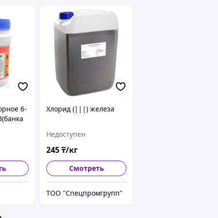
орное 6-
Хлорид (|||) железа
3(банка
Недоступен
245
₸/кг
ть
Смотреть
ТОО "Спецпромгрупп"
е