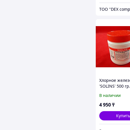
ТОО "DEX comp
Хлорное желез
'SOLINS' 500 гр
В наличии
4 950
₸
Купит