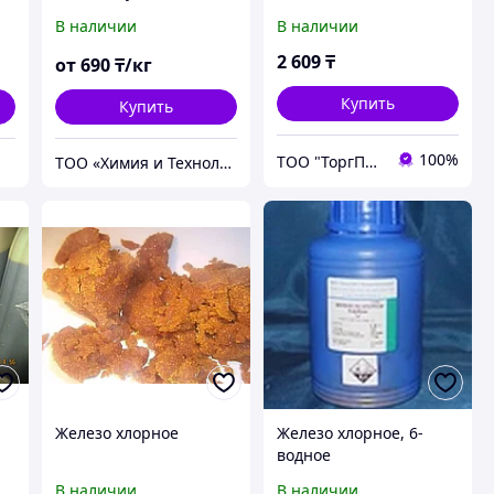
REXANT
В наличии
В наличии
2 609
₸
от
690
₸/кг
Купить
Купить
100%
ТОО "ТоргПром"
ТОО «Химия и Технология»
Железо хлорное
Железо хлорное, 6-
водное
В наличии
В наличии