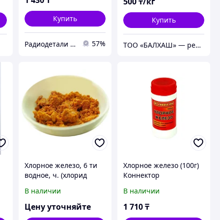
500
₸/кг
Купить
Купить
57%
Радиодетали и робототехника в Казахстане "RadioMart"
ТOO «БАЛХАШ» — реализация химической продукции
Хлорное железо, 6 ти
Хлорное железо (100г)
водное, ч. (хлорид
Коннектор
железа(III))
В наличии
В наличии
Цену уточняйте
1 710
₸