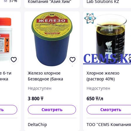
57%
Компания "Азия Хим"
Lab Solutions KZ
е 6-ти
Железо хлорное
Хлорное железо
анка
Безводное (банка
(раствор 40%)
0,25кг)
Недоступен
Недоступен
3 800
₸
650
₸/л
ть
Смотреть
Смотреть
DeltaChip
ТОО "CEMS Компания