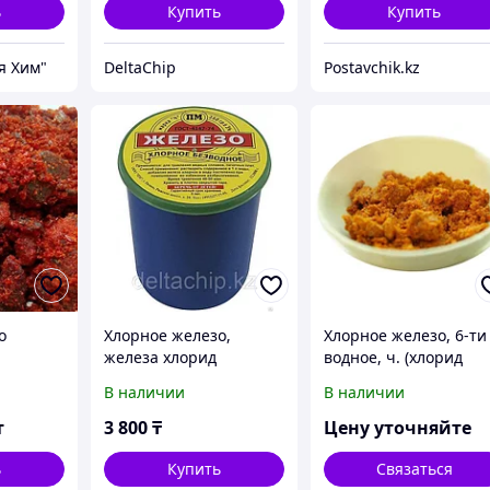
ь
Купить
Купить
я Хим"
DeltaChip
Postavchik.kz
о
Хлорное железо,
Хлорное железо, 6-ти
железа хлорид
водное, ч. (хлорид
(безводное) FeCI3
железа(III))
В наличии
В наличии
SOLINS, 250гр
т
3 800
₸
Цену уточняйте
ь
Купить
Связаться