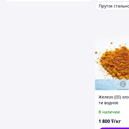
Железо (III) хл
ти водное
(кристаллическ
В наличии
1 800
₸/кг