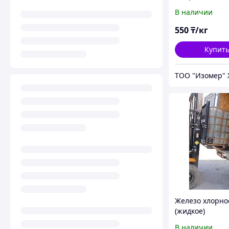
раствор)
В наличии
550
₸/кг
Купит
Железо хлорно
(жидкое)
В наличии