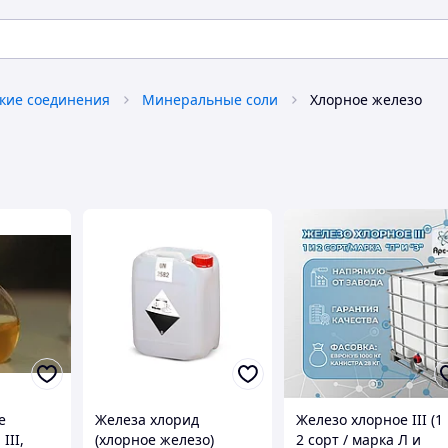
кие соединения
Минеральные соли
Хлорное железо
е
Железа хлорид
Железо хлорное III (1
III,
(хлорное железо)
2 сорт / марка Л и