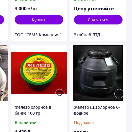
3 000
₸/кг
Цену уточняйте
Купить
Связаться
ТОО "CEMS Компания"
ЭкоСнаб ЛТД
Железо хлорное в
Железо (III) хлорное 6-
банке 100 гр.
водное
В наличии
Под заказ
1 430
₸