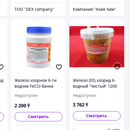
ТОО "DEX company"
Компания "Азия Хим"
од
Железо хлорное 6-ти
Железо (III) хлорид 6-
водное FeCI3 банка
водный 'Чистый' 1200
ПЭ-0.25кг
гр (Хлорное железо)
Недоступен
Недоступен
3 762
₸
2 200
₸
Смотреть
Смотреть