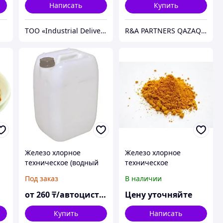
Написать
Купить
ТОО «Industrial Deliveries Company»
R&A PARTNERS QAZAQSTAN
Железо хлорное
Железо хлорное
техническое (водный
техническое
раствор)
кристаллическое
Под заказ
В наличии
от
260
₸/автоцистерна
Цену уточняйте
Купить
Написать