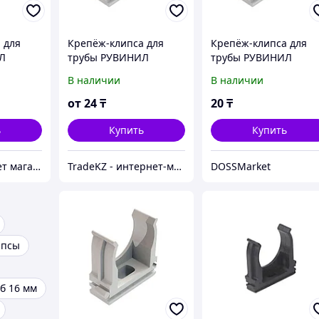
 для
Крепёж-клипса для
Крепёж-клипса для
Л
трубы РУВИНИЛ
трубы РУВИНИЛ
К01116 16 мм
К01116 16 мм
В наличии
В наличии
от
24
₸
20
₸
ь
Купить
Купить
VERSO Интернет магазин
TradeKZ - интернет-магазин
DOSSMarket
ипсы
б 16 мм