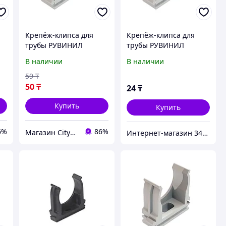
Крепёж-клипса для
Крепёж-клипса для
трубы РУВИНИЛ
трубы РУВИНИЛ
К01125 25 мм
К01116 16 мм
В наличии
В наличии
59
₸
50
₸
24
₸
Купить
Купить
6%
86%
Магазин CityCom.kz +7-727-250-1209
Интернет-магазин 345.kz