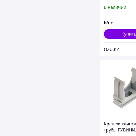
К01116 16 мм
В наличии
65
₸
Купит
OZU.KZ
Крепёж-клипса
трубы РУВИНИ
К01116 16 мм