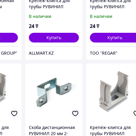
ионная
Крепёж-клипса для
Крепёж-клипса для
м
трубы РУВИНИЛ
трубы РУВИНИЛ
К01116 16 мм
К01116 16 мм
В наличии
В наличии
24
₸
24
₸
ь
Купить
Купить
 GROUP"
ALLMART.KZ
TOO "REGAR"
 для
Скоба дистанционная
Крепёж-клипса для
Л
РУВИНИЛ 20 мм 2-
трубы РУВИНИЛ