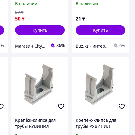
В наличии
В наличии
59
₸
50
₸
21
₸
Купить
Купить
6%
86%
6%
Магазин CityCom.kz +7-727-250-1209
Buz.kz - интернет магазин
Крепёж-клипса для
Крепёж-клипса для
трубы РУВИНИЛ
трубы РУВИНИЛ
К01140 40 мм
К01120 20 мм