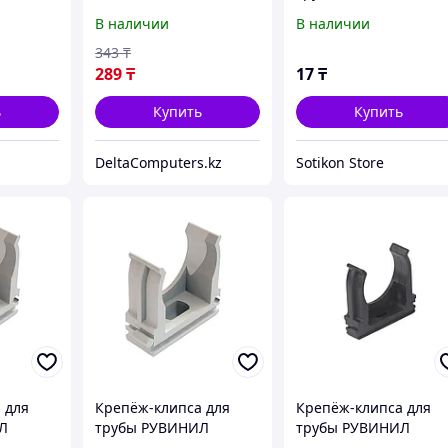
003978 СД1620
К01116 16 мм
В наличии
В наличии
343
₸
289
₸
17
₸
ь
Купить
Купить
DeltaComputers.kz
Sotikon Store
 для
Крепёж-клипса для
Крепёж-клипса для
Л
трубы РУВИНИЛ
трубы РУВИНИЛ
К01140 40 мм
К01116Ч 16 мм