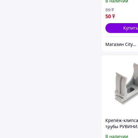
В наличии
59
₸
50
₸
Купит
Магазин CityCom.kz +7-727-250-1209
Крепёж-клипса
трубы РУВИНИ
К01120 20 мм
В наличии