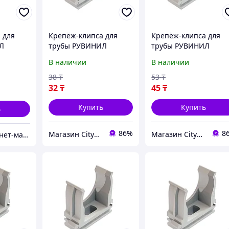
 для
Крепёж-клипса для
Крепёж-клипса для
Л
трубы РУВИНИЛ
трубы РУВИНИЛ
К01116 16 мм
К01120 20 мм
В наличии
В наличии
38
₸
53
₸
32
₸
45
₸
Купить
Купить
ь
86%
8
Магазин CityCom.kz +7-727-250-1209
Магазин CityCom.kz +7-727-250-1209
ECONRG интернет-магазин