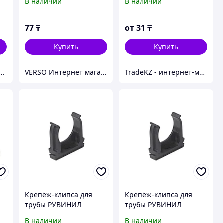
В наличии
В наличии
77
₸
от
31
₸
Купить
Купить
ернет-магазин 345.kz
VERSO Интернет магазин
TradeKZ - интернет-магазин
Крепёж-клипса для
Крепёж-клипса для
трубы РУВИНИЛ
трубы РУВИНИЛ
К01132Ч 32 мм
К01120Ч 20 мм
В наличии
В наличии