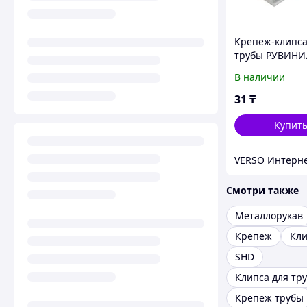
Крепёж-клипса
трубы РУВИНИ
К01120 20 мм
В наличии
31
₸
Купит
Смотри также
Металлорукав
Крепеж
Кл
SHD
Клипса для тру
Крепеж трубы