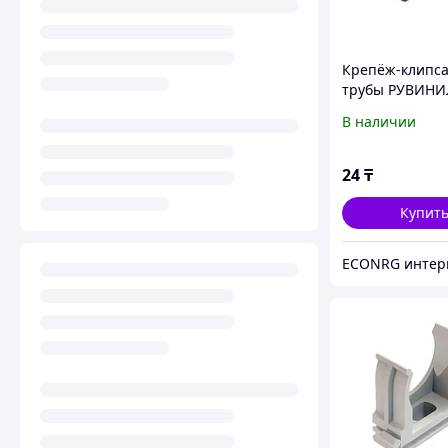
Крепёж-клипса
трубы РУВИНИ
К01116Ч 16 мм
В наличии
24
₸
Купит