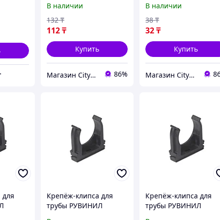
В наличии
В наличии
132
₸
38
₸
112
₸
32
₸
Купить
Купить
ь
86%
8
Магазин CityCom.kz +7-727-250-1209
Магазин CityCom.kz +7-727-250-1209
"
 для
Крепёж-клипса для
Крепёж-клипса для
Л
трубы РУВИНИЛ
трубы РУВИНИЛ
К01132Ч 32 мм
К01116Ч 16 мм