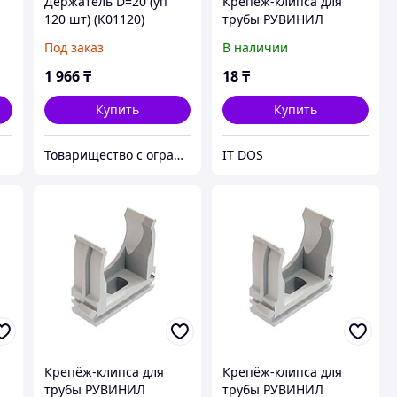
Держатель D=20 (уп
Крепёж-клипса для
120 шт) (К01120)
трубы РУВИНИЛ
Крепление для труб
К01116 16 мм
Под заказ
В наличии
ПВХ
1 966
₸
18
₸
Купить
Купить
Товарищество с ограниченной ответственностью "Nabludenie.kz"
IT DOS
Крепёж-клипса для
Крепёж-клипса для
трубы РУВИНИЛ
трубы РУВИНИЛ