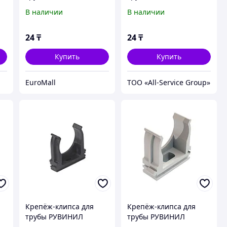
К01116 16 мм
К01116 16 мм
В наличии
В наличии
24
₸
24
₸
Купить
Купить
EuroMall
ТОО «All-Service Group»
Крепёж-клипса для
Крепёж-клипса для
трубы РУВИНИЛ
трубы РУВИНИЛ
К01120Ч 20 мм
К01125 25 мм