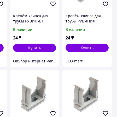
Крепёж-клипса для
Крепёж-клипса для
трубы РУВИНИЛ
трубы РУВИНИЛ
К01116Ч 16 мм
К01116 16 мм
В наличии
В наличии
24
₸
24
₸
Купить
Купить
OnShop интернет магазин
ECO-mart