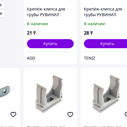
а
Крепёж-клипса для
Крепёж-клипса для
е
трубы РУВИНИЛ
трубы РУВИНИЛ
К01116 16 мм
К01125Ч 25 мм
В наличии
В наличии
21
₸
28
₸
Купить
Купить
ADD
TENIZ