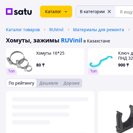
Каталог
В категории
Каталог товаров
RUVinil
Материалы для ремонта
Хомуты, зажимы
RUVinil
в Казахстане
Хомуты 16*25
Ключ д
ПНД 32
80
₸
900
₸
Tоп
Tоп
По рейтингу
Дешевле
Дороже