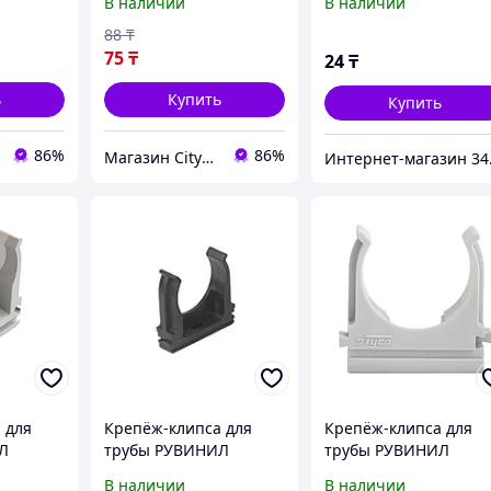
В наличии
В наличии
88
₸
75
₸
24
₸
ь
Купить
Купить
86%
86%
Магазин CityCom.kz +7-727-250-1209
Инт
 для
Крепёж-клипса для
Крепёж-клипса для
Л
трубы РУВИНИЛ
трубы РУВИНИЛ
К01132Ч 32 мм
К01216 16 мм для
В наличии
В наличии