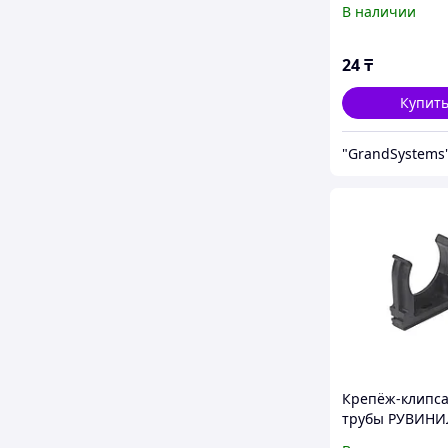
В наличии
24
₸
Купит
"GrandSystems
Крепёж-клипса
трубы РУВИНИ
К01125Ч 25 мм