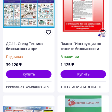
ДС.11. Стенд Техника
Плакат "Инструкция по
безопасности при
технике безопасности
ремонте автомобиля,
при работе на швейном
Под заказ
В наличии
120х200 см
оборудовании"
39 120
₸
1 125
₸
Купить
Купить
Рекламная компания «InService»
ТОО ЛИНИЯ БЕЗОПАСНОСТИ 101