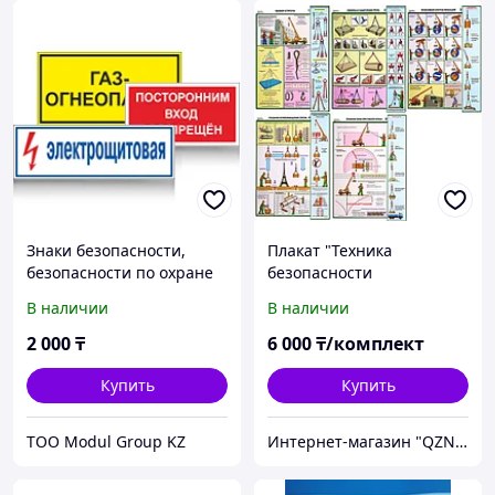
Знаки безопасности,
Плакат "Техника
безопасности по охране
безопасности
труда, плакаты
грузоподъемных работ"
В наличии
В наличии
электробезопасности
комплект - 5 плакатов
2 000
₸
6 000
₸/комплект
Купить
Купить
ТОО Modul Group KZ
Интернет-магазин "QZNAK"