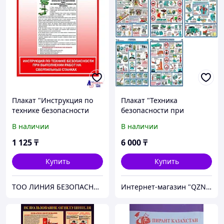
Плакат "Инструкция по
Плакат "Техника
технике безопасности
безопасности при
при выполнении работ
ремонте автомобилей"
В наличии
В наличии
на сверлильных станках"
комплект из 5 плакатов
1 125
₸
6 000
₸
Купить
Купить
ТОО ЛИНИЯ БЕЗОПАСНОСТИ 101
Интернет-магазин "QZNAK"