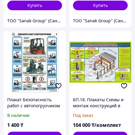
Купить
Купить
ТОО "Sanak Group" (Санак групп)
ТОО "Sanak Group" (Санак групп)
Плакат Безопасность
БП.18. Плакаты Схемы и
работ с автопогрузчиком
монтаж конструкций в
строительных работах,
В наличии
Под заказ
60х90 см, 40 шт
1 400
₸
104 000
₸/комплект