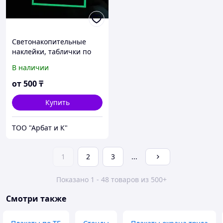
Светонакопительные
наклейки, таблички по
технике безопасности.
В наличии
от
500
₸
Купить
ТОО "Арбат и К"
1
2
3
...
Показано 1 - 48 товаров из 500+
Смотри также