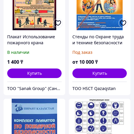
Плакат Использование
Стенды по Охране труда
пожарного крана
и технике безопасности
В наличии
Под заказ
1 400
₸
от
10 000
₸
Купить
Купить
ТОО "Sanak Group" (Санак групп)
ТОО HSCT Qazaqstan