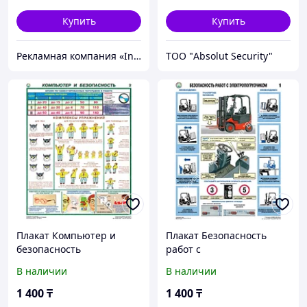
Купить
Купить
Рекламная компания «InService»
ТОО "Absolut Security"
Плакат Компьютер и
Плакат Безопасность
безопасность
работ с
электропогрузчиком
В наличии
В наличии
1 400
₸
1 400
₸