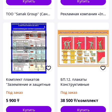
Купить
Купить
ТОО "Sanak Group" (Санак групп)
Рекламная компания «InService»
Комплект плакатов
БП.12. плакаты
"Заземление и защитные
Конструктивные
меры
элементы и отделка
Под заказ
Под заказ
электробезопасности в
помещений, 42х60 см, 22
электроустановках до
шт
5 900
₸
38 500
₸/комплект
1000 В"
Купить
Купить