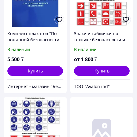
Комплект плакатов "По
Знаки и таблички по
пожарной безопасности
технике безопасности и
для промышленных
охране труда
В наличии
В наличии
предприятий" 22 листа
5 500
₸
от
1 800
₸
Купить
Купить
Интернет - магазин "Безопасный Дом"
ТОО "Avalon ind"