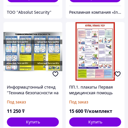
ТОО "Absolut Security"
Рекламная компания «InService»
Информацтонный стенд
ПП.1. плакаты Первая
"Техника безопасности на
медицинская помощь
производстве"
(ПМП), в комплекте 6 шт
Под заказ
Под заказ
11 250
₸
15 600
₸/комплект
Купить
Купить