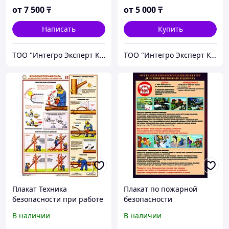
от
7 500
₸
от
5 000
₸
Написать
Купить
TOO "Интегро Эксперт Казахстан"
TOO "Интегро Эксперт Казахстан"
Плакат Техника
Плакат по пожарной
безопасности при работе
безопасности
с древесиной
В наличии
В наличии