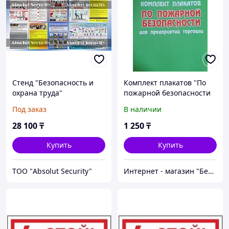
Стенд "Безопасность и
Комплект плакатов "По
охрана труда"
пожарной безопасности
для предприятий
Под заказ
В наличии
торговли" 5 листах
28 100
₸
1 250
₸
Купить
Купить
ТОО "Absolut Security"
Интернет - магазин "Безопасный Дом"