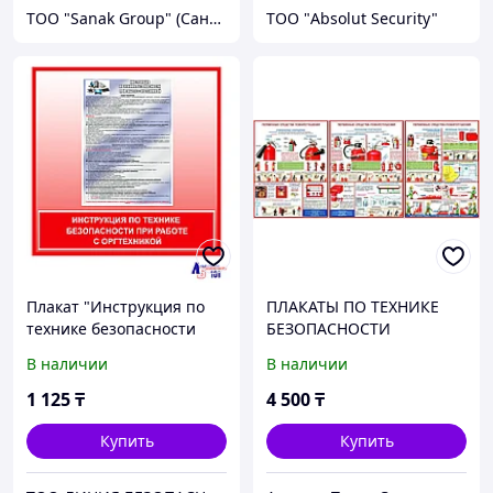
ТОО "Sanak Group" (Санак групп)
ТОО "Absolut Security"
Плакат "Инструкция по
ПЛАКАТЫ ПО ТЕХНИКЕ
технике безопасности
БЕЗОПАСНОСТИ
при работе с
В наличии
В наличии
оргтехникой"
1 125
₸
4 500
₸
Купить
Купить