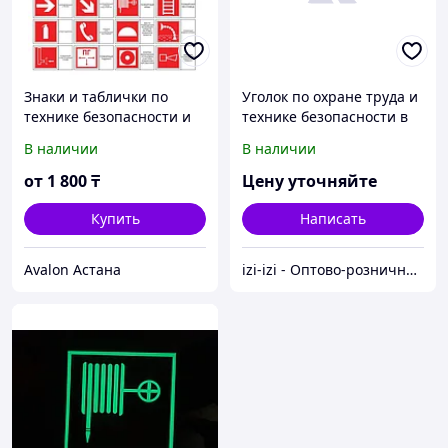
Знаки и таблички по
Уголок по охране труда и
технике безопасности и
технике безопасности в
охране труда
образовательном
В наличии
В наличии
учреждении
от
1 800
₸
Цену уточняйте
Купить
Написать
Avalon Астана
izi-izi - Оптово-розничный Склад - товары на заказ до двери! Cамые уникальные и полезные товары.