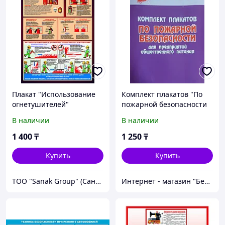
Плакат "Использование
Комплект плакатов "По
огнетушителей"
пожарной безопасности
для предприятий
В наличии
В наличии
общественного питания"
5 листов
1 400
₸
1 250
₸
Купить
Купить
ТОО "Sanak Group" (Санак групп)
Интернет - магазин "Безопасный Дом"