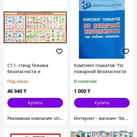
СТ.1. стенд Техника
Комплект плакатов "По
безопасности и
пожарной безопасности
металлообработка,
для учебных заведений"
Под заказ
В наличии
120х240 см
4 листа
46 940
₸
1 000
₸
Купить
Купить
Рекламная компания «InService»
Интернет - магазин "Безопасный Дом"