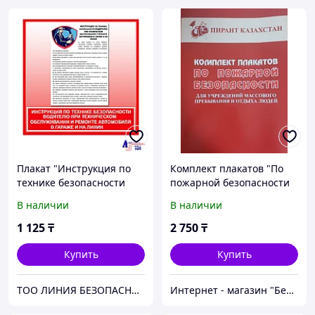
Плакат "Инструкция по
Комплект плакатов "По
технике безопасности
пожарной безопасности
водителю при
для учреждения
В наличии
В наличии
техническом
массового пребывания и
обслуживании и ремонте
отдыха людей" 11 листов
1 125
₸
2 750
₸
автомобиля ..."
Купить
Купить
ТОО ЛИНИЯ БЕЗОПАСНОСТИ 101
Интернет - магазин "Безопасный Дом"