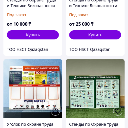
и Технике Безопасности
и Технике Безопасности
"Строительные леса"
"ТЕХНИКА
Под заказ
Под заказ
БЕЗОПАСНОСТИ ПРИ
РАБОТЕ НА ПОГРУЗЧИКЕ"
от
10 000
₸
от
25 000
₸
Купить
Купить
ТОО HSCT Qazaqstan
ТОО HSCT Qazaqstan
Уголок по охране труда,
Стенды по Охране труда