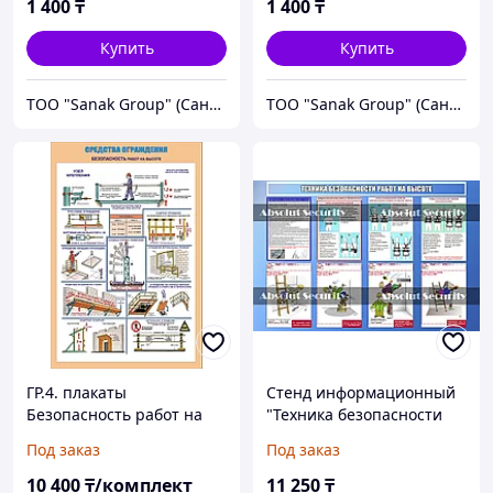
1 400
₸
1 400
₸
Купить
Купить
ТОО "Sanak Group" (Санак групп)
ТОО "Sanak Group" (Санак групп)
ГР.4. плакаты
Стенд информационный
Безопасность работ на
"Техника безопасности
высоте, 90х60 см, 4 шт
работ на высоте"
Под заказ
Под заказ
10 400
₸/комплект
11 250
₸