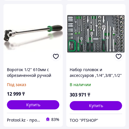
Вороток 1/2" 610мм с
Набор головок и
обрезиненной ручкой
аксессуаров ,1/4",3/8",1/2"
TOPTUL (TOPTUL)
6-гр.,126 пр. в мягком
Под заказ
В наличии
(CFKA1624)
ложементе TOPTUL
GEDC611
12 999
₸
303 971
₸
Купить
Купить
83%
Protool.kz - продажа электроинструмента, ручные строительные и садовые инструменты
ТОО "PTSHOP"