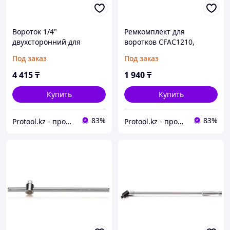
Вороток 1/4"
Ремкомплект для
двухсторонний для
воротков CFAC1210,
головок и бит TOPTUL
CFKA1210 TOPTUL
Под заказ
Под заказ
(TOPTUL) (AREA0808)
(TOPTUL) (CLAA1212)
4 415
₸
1 940
₸
Купить
Купить
83%
83%
Protool.kz - продажа электроинструмента, ручные строительные и садовые инструменты
Protool.kz - продажа электроинструмента, ручные строительные и садовые инструменты