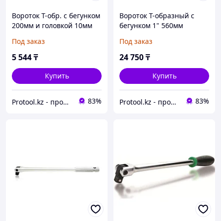
Вороток T-обр. c бегунком
Вороток T-образный c
200мм и головкой 10мм
бегунком 1" 560мм
TOPTUL (TOPTUL)
TOPTUL (TOPTUL)
Под заказ
Под заказ
(CTDA1031)
(CTCK3222)
5 544
₸
24 750
₸
Купить
Купить
83%
83%
Protool.kz - продажа электроинструмента, ручные строительные и садовые инструменты
Protool.kz - продажа электроинструмента, ручные строительные и садовые инструменты