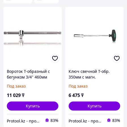
Вороток T-образный c
Ключ свечной T-обр.
бегунком 3/4" 460мм
350мм с магн.
TOPTUL (TOPTUL)
шарнирной головкой
Под заказ
Под заказ
(CTCA2446)
21мм TOPTUL (TOPTUL)
(CTFB2135)
11 029
₸
6 475
₸
Купить
Купить
83%
83%
Protool.kz - продажа электроинструмента, ручные строительные и садовые инструменты
Protool.kz - продажа электроинструмента, ручные строительные и садовые инструменты