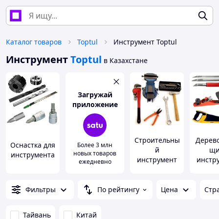
Каталог товаров
Toptul
Инструмент Toptul
Инструмент
Toptul
в Казахстане
Загружай
приложение
Строительны
Дерев
Оснастка для
Более 3 млн
й
щ
новых товаров
инструмента
инструмент
инстр
ежедневно
Фильтры
По рейтингу
Цена
Стр
Тайвань
Китай