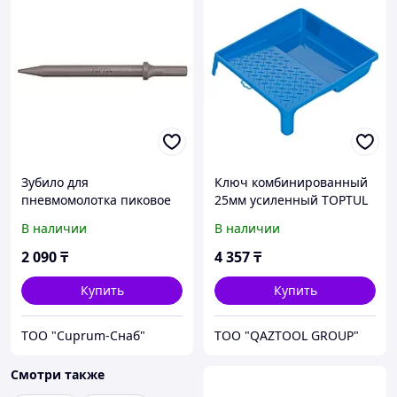
Зубило для
Ключ комбинированный
пневмомолотка пиковое
25мм усиленный TOPTUL
178мм TOPTUL
(AAEW2525)
В наличии
В наличии
2 090
₸
4 357
₸
Купить
Купить
ТОО "Cuprum-Снаб"
TOO "QAZTOOL GROUP"
Смотри также