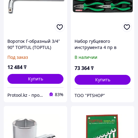
Вороток Г-образный 3/4"
Набор губцевого
90° TOPTUL (TOPTUL)
инструмента 4 пр в
(AFAO2418)
ложементе TOPTUL
Под заказ
В наличии
GBAT0402
12 484
₸
73 364
₸
Купить
Купить
83%
Protool.kz - продажа электроинструмента, ручные строительные и садовые инструменты
ТОО "PTSHOP"