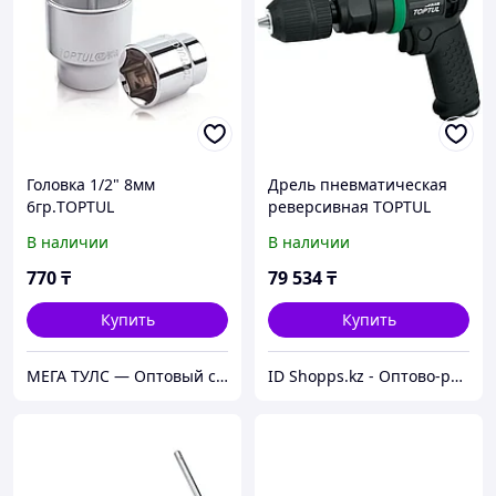
Головка 1/2" 8мм
Дрель пневматическая
6гр.TOPTUL
реверсивная TOPTUL
KAQA1220 (10 мм, 2000
В наличии
В наличии
об/мин)
770
₸
79 534
₸
Купить
Купить
МЕГА ТУЛС — Оптовый строительный магазин!
ID Shopps.kz - Оптово-розничный Склад