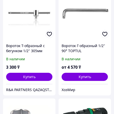
Вороток T-образный c
Вороток Г-образный 1/2"
бегунком 1/2" 305мм
90° TOPTUL
TOPTUL
В наличии
В наличии
3 300
₸
от
4 570
₸
Купить
Купить
R&A PARTNERS QAZAQSTAN
ХозМир