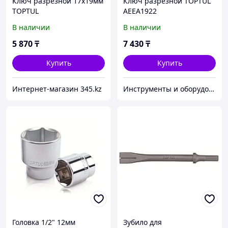
Ключ разрезной 17х19мм
Ключ разрезной TOPTUL
TOPTUL
AEEA1922
В наличии
В наличии
5 870
₸
7 430
₸
Купить
Купить
Интернет-магазин 345.kz
Инструменты и оборудование StellarTrade
Головка 1/2" 12мм
Зубило для