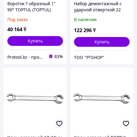
Вороток Г-образный 1"
Набор демонтажный с
90° TOPTUL (TOPTUL)
ударной отверткой 22
(AFAO3226)
пр., в ложементе TOPTUL
Под заказ
В наличии
GTA2234
40 164
₸
122 296
₸
Купить
Купить
83%
Protool.kz - продажа электроинструмента, ручные строительные и садовые инструменты
ТОО "PTSHOP"