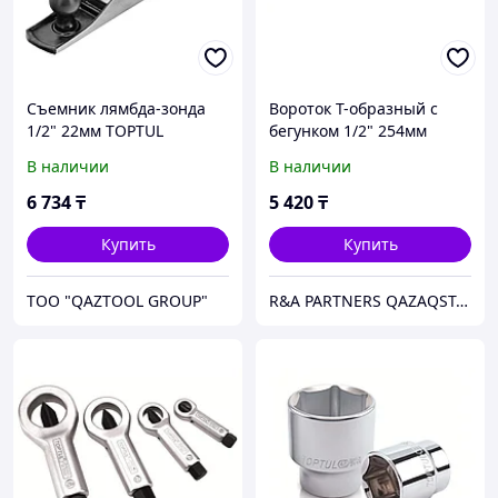
Съемник лямбда-зонда
Вороток T-образный c
1/2" 22мм TOPTUL
бегунком 1/2" 254мм
TOPTUL
В наличии
В наличии
6 734
₸
5 420
₸
Купить
Купить
TOO "QAZTOOL GROUP"
R&A PARTNERS QAZAQSTAN