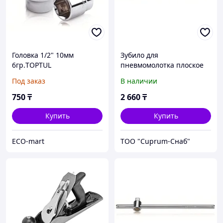
Головка 1/2" 10мм
Зубило для
6гр.TOPTUL
пневмомолотка плоское
20х178мм TOPTUL
Под заказ
В наличии
750
₸
2 660
₸
Купить
Купить
ECO-mart
ТОО "Cuprum-Снаб"