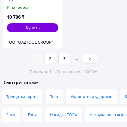
В наличии
10 706
₸
Купить
TOO "QAZTOOL GROUP"
1
2
3
...
Показано 1 - 48 товаров из 10000+
Смотри также
Трещотка toptul
Torx
Удлинители ударные
8
2 мм
Extra
Насадка TORX
Насадка шестигра