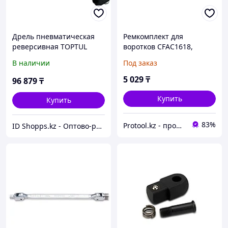
Дрель пневматическая
Ремкомплект для
реверсивная TOPTUL
воротков CFAC1618,
KAQA1650 (13 мм, 500 об/
CFAC1624, CFKA1618,
В наличии
Под заказ
мин)
CFKA1624 TOPTUL
(TOPTUL) (CLAE1616)
5 029
₸
96 879
₸
Купить
Купить
83%
Protool.kz - продажа электроинструмента, ручные строительные и садовые инструменты
ID Shopps.kz - Оптово-розничный Склад