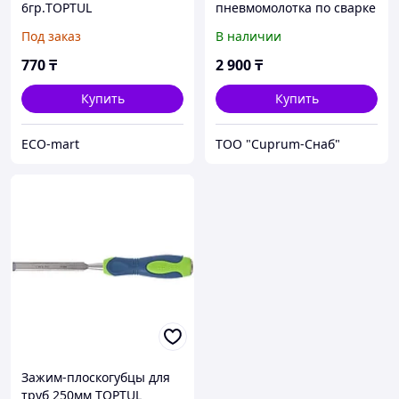
6гр.TOPTUL
пневмомолотка по сварке
178мм TOPTUL
Под заказ
В наличии
770
₸
2 900
₸
Купить
Купить
ECO-mart
ТОО "Cuprum-Снаб"
Зажим-плоскогубцы для
труб 250мм TOPTUL