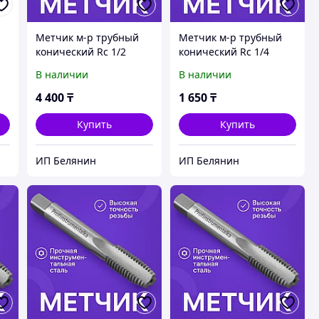
Метчик м-р трубный
Метчик м-р трубный
конический Rс 1/2
конический Rс 1/4
В наличии
В наличии
4 400
₸
1 650
₸
Купить
Купить
ИП Белянин
ИП Белянин