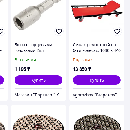
Биты с торцевыми
Лежак ремонтный на
мм
головками 2шт
6-ти колесах, 1030 х 440
9
13*65мм HEX 1/4"
х 120 мм,
В наличии
Под заказ
MATRIX 11791
поднимающийся
подголовник MATRIX
1 195
₸
13 850
₸
567455
Купить
Купить
Магазин "Партнёр." Крепеж и инструмент.
Магазин "Партнёр." Крепеж и инструмент.
Vgarazhax "Вгаражах"