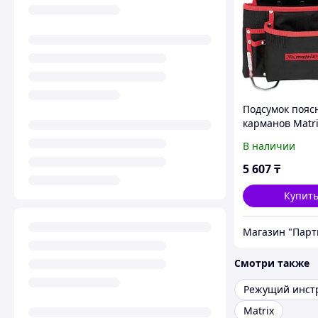
Подсумок пояс
карманов Matri
В наличии
5 607
₸
Купит
Смотри также
Режущий инст
Matrix