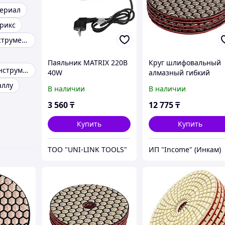
териал
рикс
Слесарный инструмент
Паяльник MATRIX 220В
Круг шлифовальный
Отделочный инструмент
40W
алмазный гибкий
Черепашка, 100 мм,
аллу
В наличии
В наличии
P50, сухое
шлифование, 5 шт.
3 560
₸
12 775
₸
Matrix
Купить
Купить
ТОО "UNI-LINK TOOLS"
ИП "Income" (Инкам)