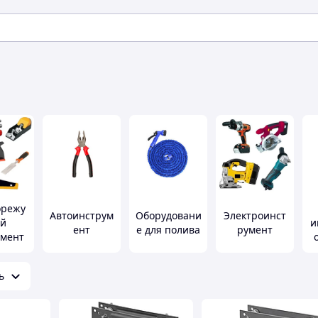
орежу
Автоинструм
Оборудовани
Электроинст
й
и
ент
е для полива
румент
умент
ь