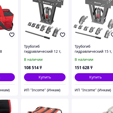
Трубогиб
Трубогиб
18
гидравлический 12 т,
гидравлический 15 т,
х 210 х
1/2-2", в комплекте с
1/2-3", 15 т, в
В наличии
В наличии
башмаками Matrix
комплекте с
башмаками Matrix
108 514
₸
151 628
₸
ь
Купить
Купить
Инкам)
ИП "Income" (Инкам)
ИП "Income" (Инкам)