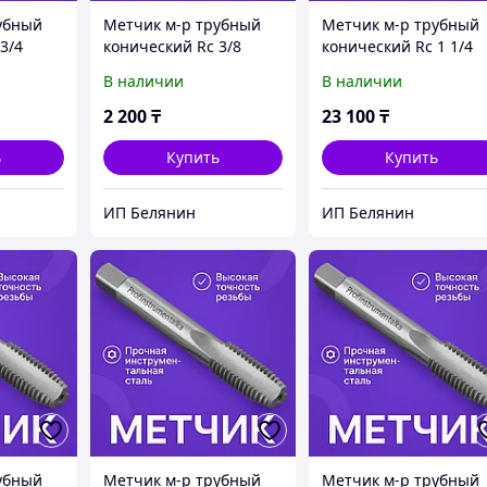
убный
Метчик м-р трубный
Метчик м-р трубный
3/4
конический Rс 3/8
конический Rс 1 1/4
В наличии
В наличии
2 200
₸
23 100
₸
ь
Купить
Купить
ИП Белянин
ИП Белянин
убный
Метчик м-р трубный
Метчик м-р трубный