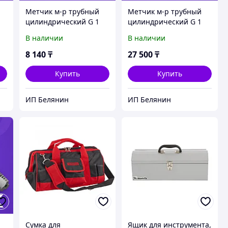
Метчик м-р трубный
Метчик м-р трубный
цилиндрический G 1
цилиндрический G 1
1/2
В наличии
В наличии
8 140
₸
27 500
₸
Купить
Купить
ИП Белянин
ИП Белянин
Сумка для
Ящик для инструмента,