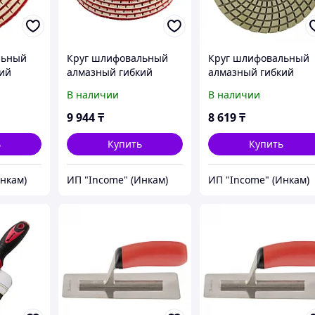
льный
Круг шлифовальный
Круг шлифовальный
ий
алмазный гибкий
алмазный гибкий
0 мм,
Черепашка, 100 мм,
Черепашка, 100 мм,
В наличии
В наличии
P1500, мокрое
P3000, мокрое
 шт.
шлифование, 5 шт.
шлифование, 5 шт.
9 944
₸
8 619
₸
Matrix
Matrix
ь
Купить
Купить
Инкам)
ИП "Income" (Инкам)
ИП "Income" (Инкам)