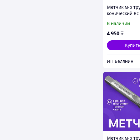
Метчик м-р тр
конический Rс 
В наличии
4 950
₸
Купит
ИП Белянин
Метчик м-р тр