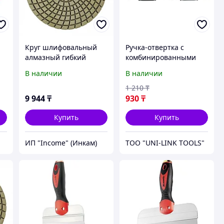
Круг шлифовальный
Ручка-отвертка с
алмазный гибкий
комбинированными
Черепашка, 100 мм,
битами для точных
В наличии
В наличии
P200, мокрое
работ PH0, PH000; SL
шлифование, 5 шт.
1.5, SL 3 CrV, Matrix
1 210
₸
Matrix
11598
9 944
₸
930
₸
Купить
Купить
ИП "Income" (Инкам)
ТОО "UNI-LINK TOOLS"