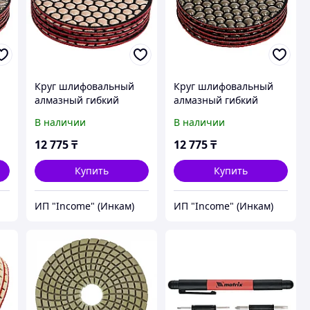
Круг шлифовальный
Круг шлифовальный
алмазный гибкий
алмазный гибкий
Черепашка, 100 мм,
Черепашка, 100 мм,
В наличии
В наличии
P100, сухое
P200, сухое
шлифование, 5 шт.
шлифование, 5 ш.
12 775
₸
12 775
₸
Matrix
Matrix
Купить
Купить
ИП "Income" (Инкам)
ИП "Income" (Инкам)