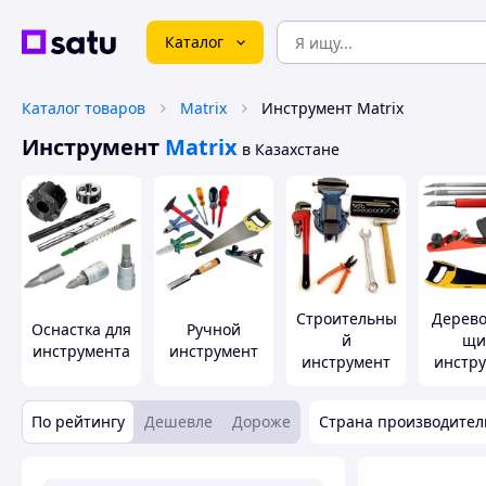
Каталог
Каталог товаров
Matrix
Инструмент Matrix
Инструмент
Matrix
в Казахстане
Строительны
Дерев
Оснастка для
Ручной
й
щи
инструмента
инструмент
инструмент
инстр
По рейтингу
Дешевле
Дороже
Страна производител