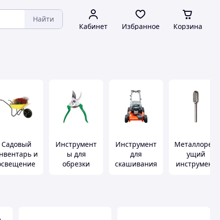
Найти
Кабинет
Избранное
Корзина
Садовый
Инструмент
Инструмент
Металлореж
нвентарь и
ы для
для
ущий
освещение
обрезки
скашивания
инструмент
травы