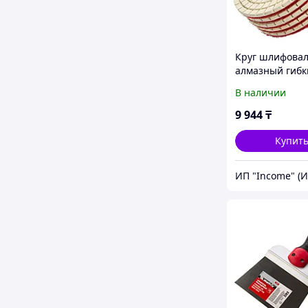
Круг шлифова
алмазный гибк
Черепашка, 10
В наличии
P400, мокрое
шлифование, 5
9 944
₸
Matrix
Купит
ИП "Income" (