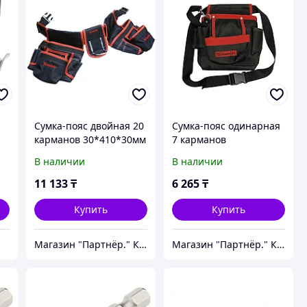
Сумка-пояс двойная 20
Сумка-пояс одинарная
карманов 30*410*30мм
7 карманов
MATRIX 90240
30*270*30мм MATRIX
В наличии
В наличии
90241
11 133
₸
6 265
₸
Купить
Купить
Магазин "Партнёр." Крепеж и инструмент.
Магазин "Партнёр." Крепеж и инструмент.