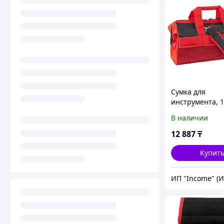
Сумка для
инструмента, 
карманов, 510 
В наличии
360 мм Matrix
12 887
₸
Купит
ИП "Income" (