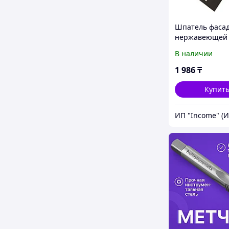
Шпатель фаса
нержавеющей 
150 мм,
В наличии
двухкомпонент
ручка, широко
1 986
₸
полотно Matrix
Купит
ИП "Income" (