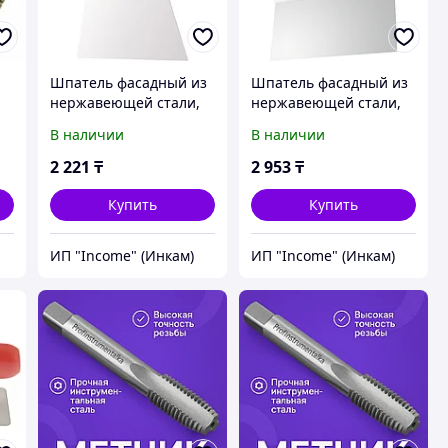
Шпатель фасадный из
Шпатель фасадный из
нержавеющей стали,
нержавеющей стали,
200 мм,
300 мм,
В наличии
В наличии
двухкомпонентная
двухкомпонентная
ручка, широкое
ручка, широкое
2 221
₸
2 953
₸
полотно Matrix
полотно Matrix
Купить
Купить
ИП "Income" (Инкам)
ИП "Income" (Инкам)