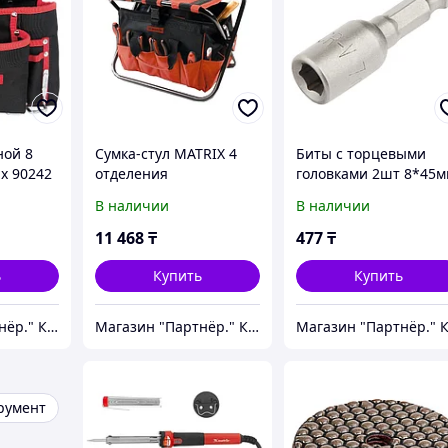
ной 8
Сумка-стул MATRIX 4
Биты с торцевыми
x 90242
отделения
головками 2шт 8*45
420мм*290мм*300мм
HEX 1/4" MATRIX 1156
В наличии
В наличии
90249
11 468
₸
477
₸
ь
Купить
Купить
Магазин "Партнёр." Крепеж и инструмент.
Магазин "Партнёр." Крепеж и инструмент.
румент