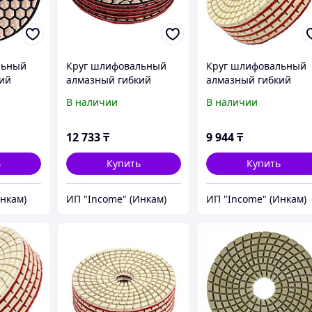
льный
Круг шлифовальный
Круг шлифовальный
ий
алмазный гибкий
алмазный гибкий
0 мм,
Черепашка, 100 мм,
Черепашка, 100 мм,
В наличии
В наличии
P3000, сухое
P100, мокрое
 шт.
шлифование, 5 шт.
шлифование, 5 шт.
Matrix
Matrix
12 733
₸
9 944
₸
ь
Купить
Купить
Инкам)
ИП "Income" (Инкам)
ИП "Income" (Инкам)