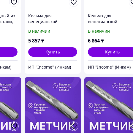
дный из
Кельма для
Кельма для
стали,
венецианской
венецианской
штукатурки,
штукатурки,
В наличии
В наличии
ная
нержавеющая сталь,
нержавеющая сталь,
е
200 х 80 мм,
240 х 100 мм,
5 857
₸
6 864
₸
двухкомпонентная
двухкомпонентная
ручка Matrix
ручка Matrix
ь
Купить
Купить
Инкам)
ИП "Income" (Инкам)
ИП "Income" (Инкам)