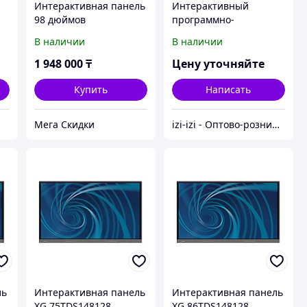
Интерактивная панель
Интерактивный
98 дюймов
программно-
аппаратный комплекс
В наличии
В наличии
Geckotouch Interactive
86R
1 948 000
₸
Цену уточняйте
Купить
Написать
Мега Скидки
izi-izi - Оптово-розничный Склад - товары на заказ до двери! Cамые уникальные и полезные товары.
ль
Интерактивная панель
Интерактивная панель
XG 75TDS148128
XG 86TDS148128