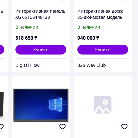
ль
Интерактивная панель
Интерактивная доска
XG 65TDS148128
86-дюймовая модель
H1
В наличии
В наличии
518 650
₸
940 000
₸
Купить
Купить
 всему Казахстану. Дистрибьюторы крупных брендов.
Digital Flow
B2B Way Club