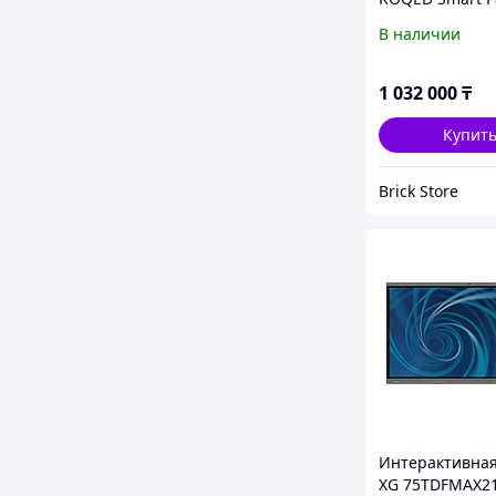
4GB+32GB
В наличии
1 032 000
₸
Купит
Brick Store
Интерактивная
XG 75TDFMAX2