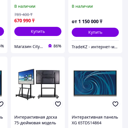
В наличии
В наличии
789 400
₸
670 990
₸
от
1 150 000
₸
Купить
Купить
6%
86%
Магазин CityCom.kz +7-727-250-1209
TradeKZ - интернет-магазин
ль
Интерактивная доска
Интерактивная панель
75-дюймовая модель
XG 65TDS14864