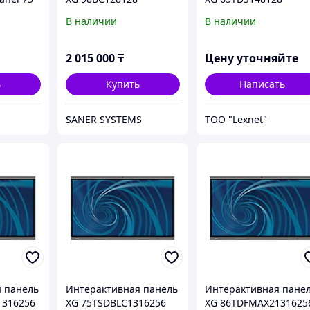
В наличии
В наличии
2 015 000
₸
Цену уточняйте
ь
Купить
Написать
SANER SYSTEMS
ТОО "Lexnet"
 панель
Интерактивная панель
Интерактивная пане
1316256
XG 75TSDBLC1316256
XG 86TDFMAX2131625