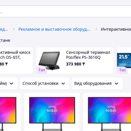
Оборудование и товары для предоставления услуг
Рекламное и выставочное оборудование, материалы
Интерактивно
стане
ктивный киоск
Сенсорный терминал
ch DS-65T,
Posiflex PS-3616Q
кальный
(15,6" PCAP touch
80
₸
373 980
₸
panel, Intel J3455, 4GB
Tоп
Tоп
DRAM, SSD 128GB M.2
SATA, 60W
йм)
Способ установки
Вид оборудования