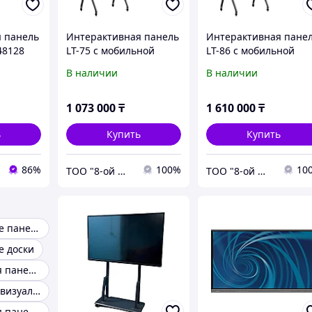
 панель
Интерактивная панель
Интерактивная пане
48128
LT-75 с мобильной
LT-86 с мобильной
стойкой
стойкой
В наличии
В наличии
1 073 000
₸
1 610 000
₸
ь
Купить
Купить
86%
100%
10
ТОО "8-ой Миллионер"
ТОО "8-ой Миллионер"
Интерактивные панели
е доски
Интерактивная панель для класса
Коммерческая визуализация
Интерактивная панель XG