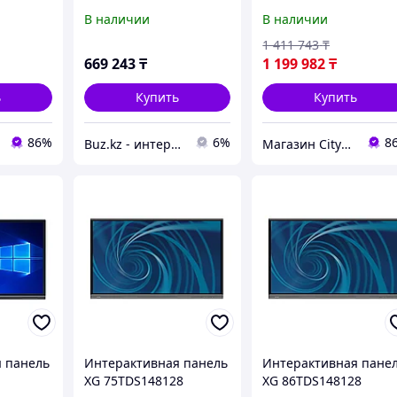
В наличии
В наличии
1 411 743
₸
669 243
₸
1 199 982
₸
ь
Купить
Купить
86%
6%
8
Buz.kz - интернет магазин
Магазин CityCom.kz +7-727-250-1209
 панель
Интерактивная панель
Интерактивная пане
XG 75TDS148128
XG 86TDS148128