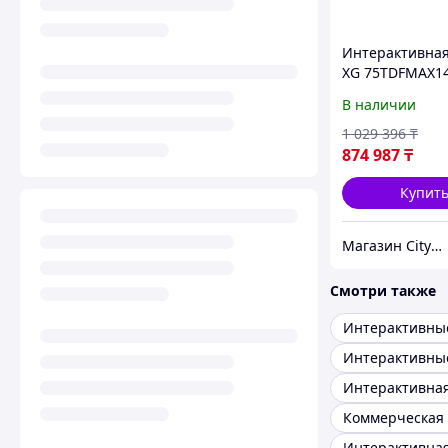
Интерактивная
XG 75TDFMAX1
В наличии
1 029 396
₸
874 987
₸
Купит
Магазин CityCom.kz +7-727-250-1209
Смотри также
Интерактивны