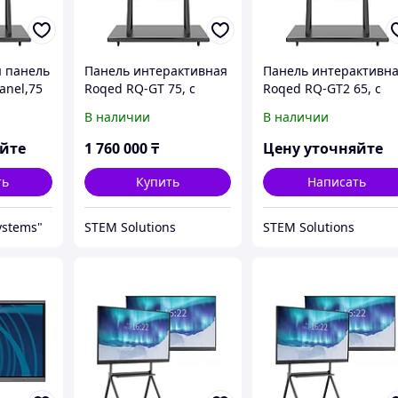
 панель
Панель интерактивная
Панель интерактивн
anel,75
Roqed RQ-GT 75, с
Roqed RQ-GT2 65, с
мобильной стойкой, с
мобильной стойкой, с
В наличии
В наличии
ПО для уроков Roqed
ПО для уроков Roqed
science в комплекте
science в комплекте
яйте
1 760 000
₸
Цену уточняйте
ть
Купить
Написать
ystems"
STEM Solutions
STEM Solutions