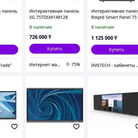
 панель
Интерактивная панель
Интерактивная пане
XG 75TDSM148128
Roqed Smart Panel 75
В наличии
В наличии
726 000
₸
1 125 000
₸
Купить
ь
Купить
75%
Интернет магазин "Техника"
Trade"
INNTECH - кабинеты робототехники и STEM под ключ по