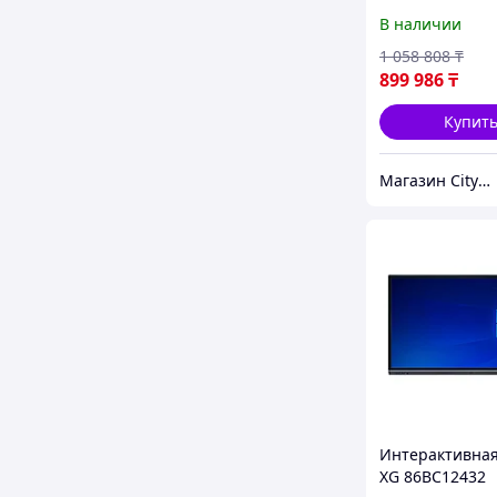
В наличии
1 058 808
₸
899 986
₸
Купит
Магазин CityCom.kz +7-727-250-1209
Интерактивная
XG 86BC12432