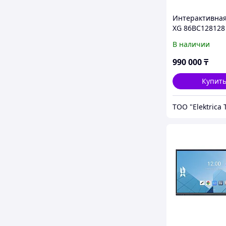
Интерактивная
XG 86BC128128
В наличии
990 000
₸
Купит
ТОО "Elektrica 