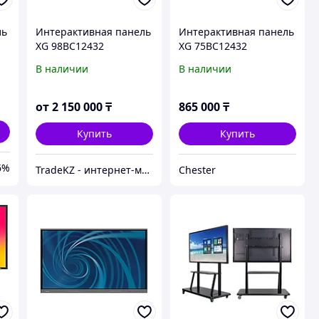
ль
Интерактивная панель
Интерактивная панель
XG 98BC12432
XG 75BC12432
В наличии
В наличии
от
2 150 000
₸
865 000
₸
Купить
Купить
6%
TradeKZ - интернет-магазин
Chester