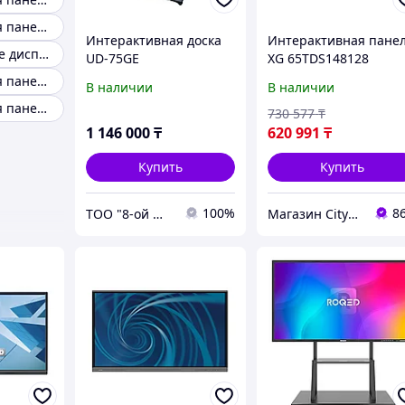
Интерактивная панель для офиса
Интерактивная доска
Интерактивная пане
Интерактивные дисплеи
UD-75GE
XG 65TDS148128
Интерактивная панель touch
В наличии
В наличии
Интерактивная панель 86 IQ
730 577
₸
1 146 000
₸
620 991
₸
Купить
Купить
100%
8
ТОО "8-ой Миллионер"
Магазин CityCom.kz +7-727-250-1209