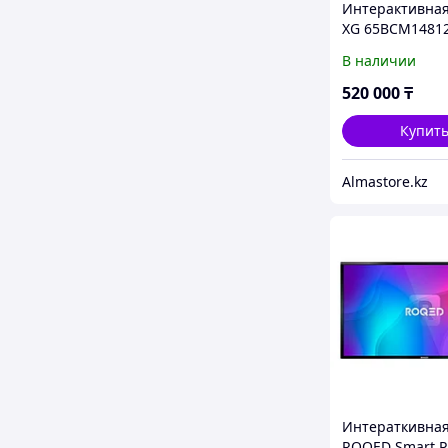
Интерактивная
XG 65BCM1481
В наличии
520 000
₸
Купит
Almastore.kz
Интераткивная
ROQED Smart P