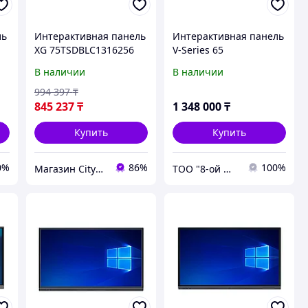
ль
Интерактивная панель
Интерактивная панель
XG 75TSDBLC1316256
V-Series 65
В наличии
В наличии
994 397
₸
845 237
₸
1 348 000
₸
Купить
Купить
0%
86%
100%
Магазин CityCom.kz +7-727-250-1209
ТОО "8-ой Миллионер"