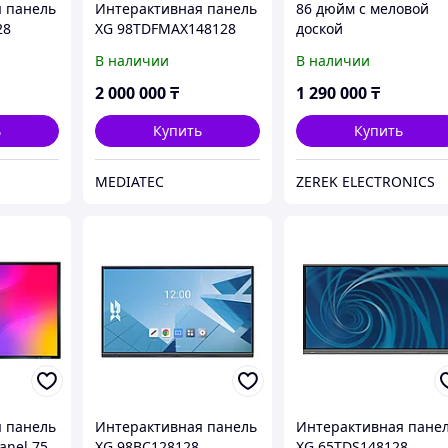
 панель
Интерактивная панель
86 дюйм с меловой
28
XG 98TDFMAX148128
доской
В наличии
В наличии
2 000 000
₸
1 290 000
₸
ь
Купить
Купить
MEDIATEC
ZEREK ELECTRONICS
 панель
Интерактивная панель
Интерактивная пане
anel 75
XG 98BC128128
XG 65TDS148128