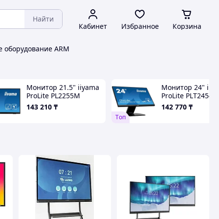
Найти
Кабинет
Избранное
Корзина
е оборудование ARM
Монитор 21.5" iiyama
Монитор 24" iiy
ProLite PL2255M
ProLite PLT2454M
T2255MSC-B1
T2454MSC-B1AG 
143 210
₸
142 770
₸
Tоп