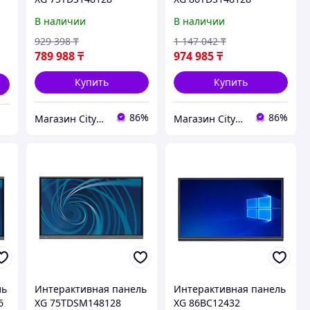
В наличии
В наличии
929 398
₸
1 147 042
₸
789 988
₸
974 985
₸
Купить
Купить
86%
86%
Магазин CityCom.kz +7-727-250-1209
Магазин CityCom.kz +7-727-250-1209
ль
Интерактивная панель
Интерактивная панель
6
XG 75TDSM148128
XG 86BC12432