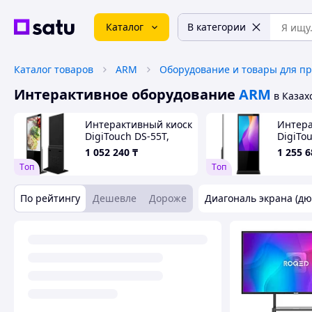
Каталог
В категории
Каталог товаров
ARM
Интерактивное оборудование
ARM
в Казах
Интерактивный киоск
Интера
DigiTouch DS-55T,
DigiTou
вертикальный
верти
1 052 240
₸
1 255 6
Tоп
Tоп
По рейтингу
Дешевле
Дороже
Диагональ экрана (дю