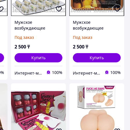
Мужское
Мужское
возбуждающее
возбуждающее
0
средство Vimax Plus
средство Секрет
Под заказ
Под заказ
(Вимакс Плюс), 10 капс.
Казанова, 10 таб.
2 500
₸
2 500
₸
Купить
Купить
0%
100%
100%
Интернет-магазин "Лимонный островок"
Интернет-магазин "Лимонный островок"