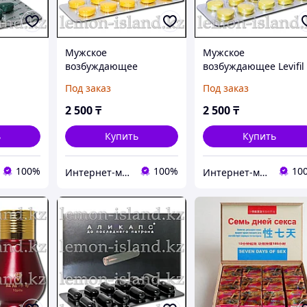
Мужское
Мужское
возбуждающее
возбуждающее Levifil
gra
Tadarise (тадалафил 40
(варденафил 20 мг), 1
Под заказ
Под заказ
0 мг), 4
мг), 10 таб.
таб.
2 500
₸
2 500
₸
ь
Купить
Купить
100%
100%
10
Интернет-магазин "Лимонный островок"
Интернет-магазин "Лимонный островок"