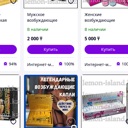
-
Мужское
Женские
кая
возбуждающее
возбуждающие
средство "Русская
таблетки Sweet Sex
В наличии
В наличии
мощная виагра", 10
(Сладкий секс), 18 таб
таб.
2 000
₸
5 000
₸
ь
Купить
Купить
94%
100%
10
Интернет-магазин "Лимонный островок"
Интернет-магазин "Лимонный островок"