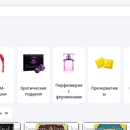
Парфюмерия
М-
Эротические
Презерватив
с
шки
подарки
ы
феромонами
ь