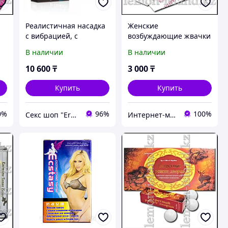
Реалистичная насадка
Женские
с вибрацией, с
возбуждающие жвачки
креплением под
"Sex Powder For
В наличии
В наличии
.
мошонку (19*4,7) (20)
Woman".
10 600
₸
3 000
₸
Купить
Купить
0%
96%
100%
Секс шоп "Eroshop.kz" в Алматы
Интернет-магазин "Лимонный островок"