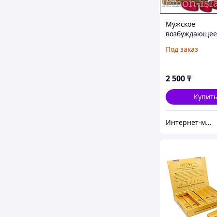
Мужское
возбуждающее
средство Red 
Под заказ
Viagra, 10 таб.
2 500
₸
Купит
Интернет-магазин "Лимонный островок"