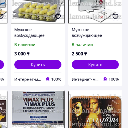
Мужское
Мужское
возбуждающее
возбуждающее
средство Сила
средство Секрет
В наличии
В наличии
.
Сулеймана, 20 капс.
Императора, 8 капс.
3 000
₸
2 500
₸
Купить
Купить
0%
100%
100%
Интернет-магазин "Лимонный островок"
Интернет-магазин "Лимонный островок"