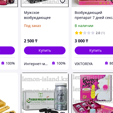
Мужское
Возбуждающий
возбуждающее
препарат 7 дней секс
Diamond
средство Аликапс, 12
Под заказ
В наличии
капс.
2.0
(1)
2 500
₸
3 000
₸
ь
Купить
Купить
100%
100%
8
Интернет-магазин "Лимонный островок"
VIKTORIYA