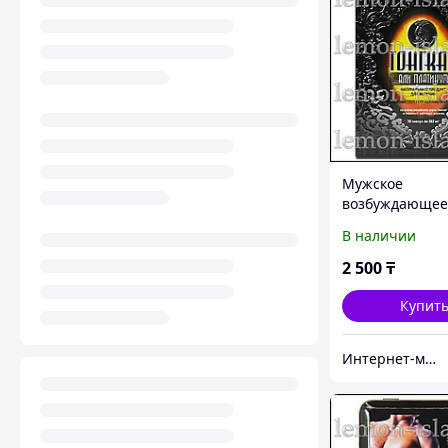
Мужское
возбуждающее
средство Тонгк
В наличии
Платинум, 10 к
2 500
₸
Купит
Интернет-магазин "Лимонный островок"