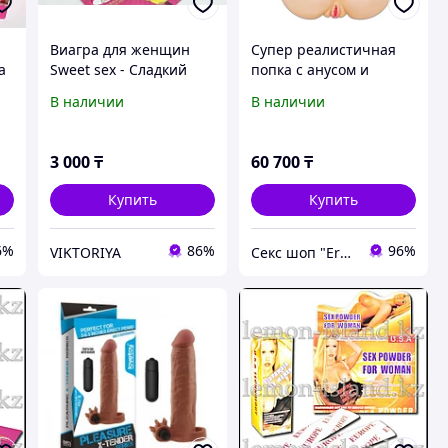
Виагра для женщин
Супер реалистичная
а
Sweet sex - Cладкий
попка с анусом и
секс 18 таб
вагиной
В наличии
В наличии
3 000
₸
60 700
₸
Купить
Купить
6%
86%
96%
VIKTORIYA
Секс шоп "Eroshop.kz" в Алматы