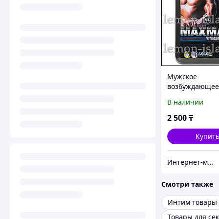
Мужское
возбуждающее
средство Макс
В наличии
(Max man), 10 т
2 500
₸
Купит
Интернет-магазин "Лимонный островок"
Смотри также
Интим товары
Товары для сек