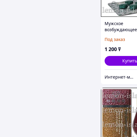
Мужское
возбуждающее
средство Kama
Под заказ
(силденафил 10
таб.
1 200
₸
Купит
Интернет-магазин "Лимонный островок"