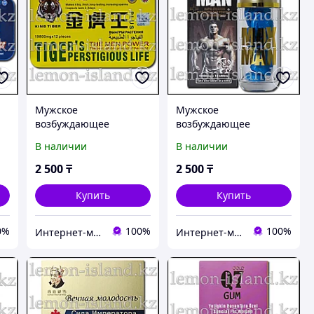
Мужское
Мужское
возбуждающее
возбуждающее
ая
средство King Tiger
средство Макс Мэн
В наличии
В наличии
ue
(Королевский тигр)
(Max man), 10 таб.
2 500
₸
2 500
₸
Купить
Купить
0%
100%
100%
Интернет-магазин "Лимонный островок"
Интернет-магазин "Лимонный островок"