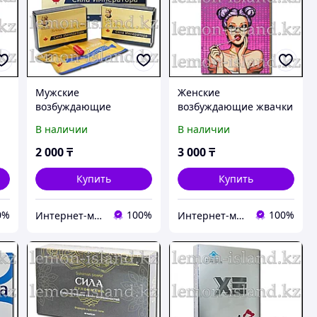
Мужские
Женские
возбуждающие
возбуждающие жвачки
d
капсулы Сила
Q7 Gum, 18 шт.
В наличии
В наличии
,
императора, 8 капс.
2 000
₸
3 000
₸
Купить
Купить
0%
100%
100%
Интернет-магазин "Лимонный островок"
Интернет-магазин "Лимонный островок"