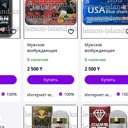
Мужское
Мужское
возбуждающее
возбуждающее
 Мэн
средство Немецкий
средство Американск
В наличии
В наличии
аб.
чёрный орёл (German
голубая акула (USA Bl
Black Eagle)
Shark)
2 500
₸
2 500
₸
ь
Купить
Купить
100%
100%
10
Интернет-магазин "Лимонный островок"
Интернет-магазин "Лимонный островок"
са