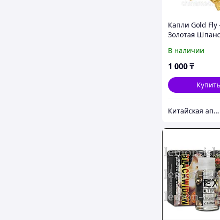
Капли Gold Fly 
Золотая Шпанс
Мушка
В наличии
1 000
₸
Купит
Китайская аптека "Chinamed"