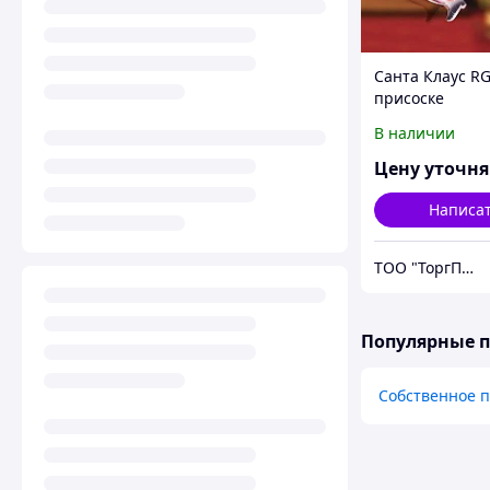
Санта Клаус R
присоске
В наличии
Цену уточн
Написа
ТОО "ТоргПром"
Популярные 
Собственное 