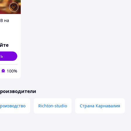
GB на
яйте
ть
100%
производители
производство
Richton-studio
Страна Карнавалия