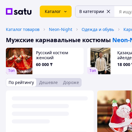
Каталог
В категории
Каталог товаров
Neon-Night
Одежда и обувь
Кар
Мужские карнавальные костюмы
Neon-
Русский костюм
Қазақы
женский
әйелде
жилет
60 000
₸
18 000
Tоп
Tоп
По рейтингу
Дешевле
Дороже