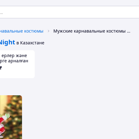
навальные костюмы
Мужские карнавальные костюмы Neon-Night
Night
в Казахстане
 ерлер және
рге арналған
тер
₸