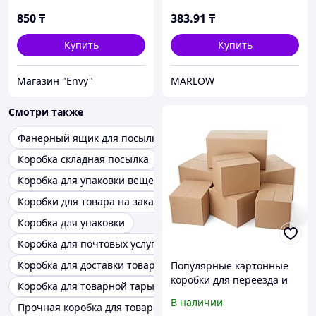
400*300*300. Посылка.
Отправка. Гофрокартон.
850
₸
383
.91
₸
Гофротара. Гофрокоробки.
Купить
Купить
Магазин "Envy"
MARLOW
Смотри также
Фанерный ящик для посылки
Коробка складная посылка
Коробка для упаковки вещей
Коробки для товара на заказ
Коробка для упаковки
Коробка для почтовых услуг
Коробка для доставки товаров
Популярные картонные
коробки для переезда и
Коробка для товарной тары
транспортировки
В наличии
Прочная коробка для товаров
600*400*400. Посылка.