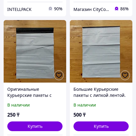
90%
86%
INTELLPACK
Магазин CityCom.kz +7-727-250-1209
Оригинальные
Большие Курьерские
Курьерские пакеты с
пакеты с липкой лентой.
липкой лентой. Размер
Размер 400/500 мм.
В наличии
В наличии
300/400 мм. Посылка.
Посылка. Отправка.
Отправка. Доставка. Сейф
Доставка. Сейф пакет
250
₸
500
₸
пакет.
Купить
Купить