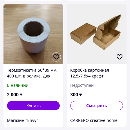
Термоэтикетка 56*39 мм,
Коробка картонная
400 шт. в ролике. Для
12,5х7,5х4 крафт
Wildberries. Этикетки
В наличии
Недоступен
термотрансферные.
2 000
₸
300
₸
Купить
Смотреть
Магазин "Envy"
CARRERO creative home