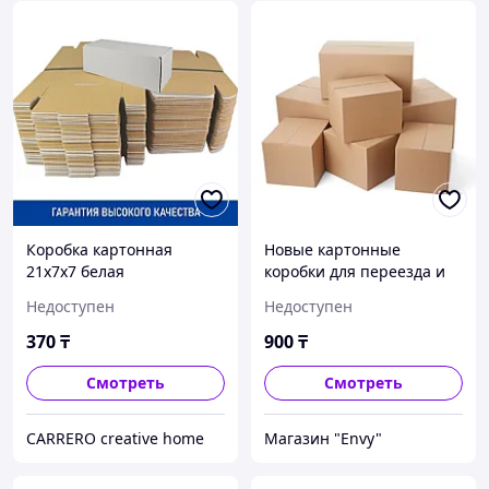
Коробка картонная
Новые картонные
21х7х7 белая
коробки для переезда и
транспортировки вещей.
Недоступен
Недоступен
Посылка. Почта.
Отправка. Размер
370
₸
900
₸
400*400*300 мм.
Смотреть
Смотреть
CARRERO creative home
Магазин "Envy"