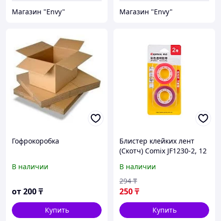
Магазин "Envy"
Магазин "Envy"
Гофрокоробка
Блистер клейких лент
(Скотч) Comix JF1230-2, 12
мм.*18.2 м. (2 ленты)
В наличии
В наличии
294
₸
от
200
₸
250
₸
Купить
Купить