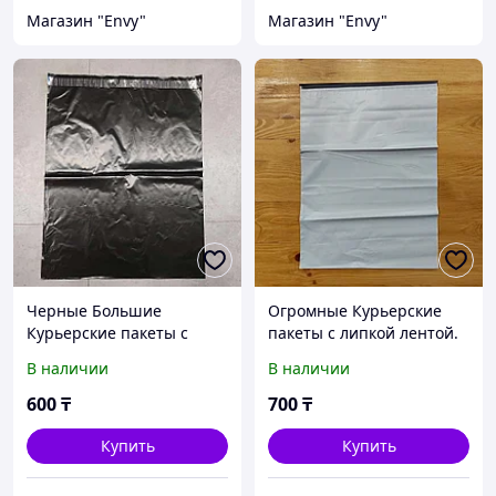
Магазин "Envy"
Магазин "Envy"
Черные Большие
Огромные Курьерские
Курьерские пакеты с
пакеты с липкой лентой.
липкой лентой. Размер
Размер 600/750 мм.
В наличии
В наличии
500/600 мм. Посылка.
Посылка. Отправка.
Отправка. Доставка. Сейф
Доставка. Сейф пакет
600
₸
700
₸
пакет
Купить
Купить