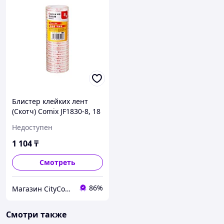
Блистер клейких лент
(Скотч) Comix JF1830-8, 18
мм.*27.4 м. (8 лент)
Недоступен
1 104
₸
Смотреть
86%
Магазин CityCom.kz +7-727-250-1209
Смотри также