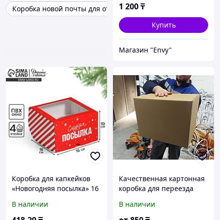
Отправка. Гофрокартон.
1 200
₸
Коробка новой почты для отправки посылок
Гофрокоробка.
Купить
Магазин "Envy"
Коробка для капкейков
Качественная картонная
«Новогодняя посылка» 16
коробка для переезда
х 16 х 10 см
400*300*300 мм.
В наличии
В наличии
Посылка. Гофрокартон.
Гофротара. Ozon.