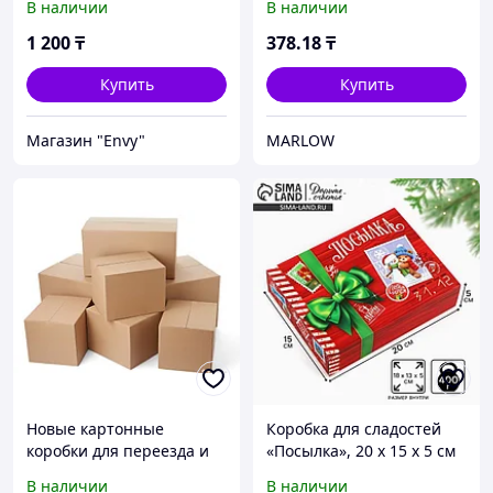
В наличии
В наличии
Почта. Отправка.
посылка», 16 х 16 х 10 см
Гофрокартон. Гофротара.
1 200
₸
378
.18
₸
Доставка. Гофрокоробки.
Купить
Купить
Магазин "Envy"
MARLOW
Новые картонные
Коробка для сладостей
коробки для переезда и
«Посылка», 20 х 15 х 5 см
транспортировки
В наличии
В наличии