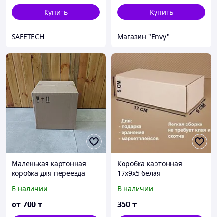
Ozon. Гофрокоробки.
Купить
Купить
SAFETECH
Магазин "Envy"
Маленькая картонная
Коробка картонная
коробка для переезда
17х9х5 белая
250*250*250 мм.
В наличии
В наличии
Посылка. Отправка.
Гофрокартон. Wildberries.
от
700
₸
350
₸
Ozon. Гофрокоробки.