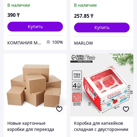
метров
26 х 8 х 9.5 см
В наличии
В наличии
390
₸
257
.85
₸
Купить
Купить
100%
КОМПАНИЯ MEGAPACK
MARLOW
Новые картонные
Коробка для капкейков
коробки для переезда
складная с двусторонним
550*350*300. Посылка.
нанесением «Новогодня