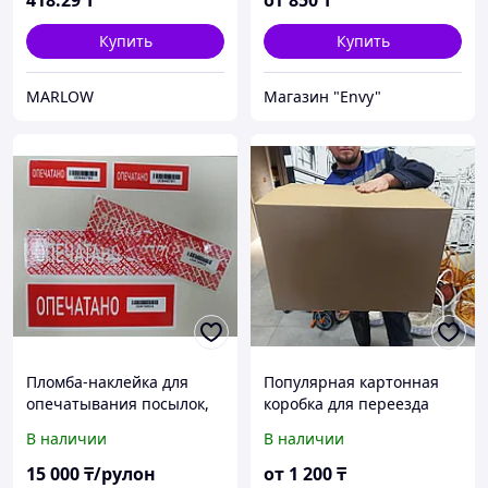
418
.29
₸
от
850
₸
Wildberries.
Гофрокоробки.
Купить
Купить
MARLOW
Магазин "Envy"
Пломба-наклейка для
Популярная картонная
опечатывания посылок,
коробка для переезда
пакетов, коробок
600*400*400 мм.
В наличии
В наличии
Посылка. Отправка.
Гофрокартон. Wildberries.
15 000
₸/рулон
от
1 200
₸