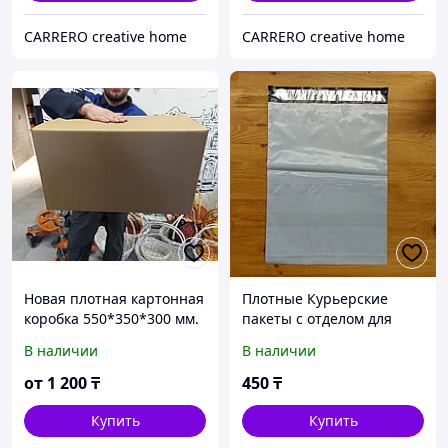
CARRERO creative home
CARRERO creative home
Новая плотная картонная
Плотные Курьерские
коробка 550*350*300 мм.
пакеты с отделом для
Переезд. Посылка. Почта.
документов. Размер
В наличии
В наличии
Отправка. Гофрокартон.
300/400 мм. Посылка.
Гофротара. Гофрокоробки
Отправка. Доставка. Сейф
от
1 200
₸
450
₸
пакет
Купить
Купить