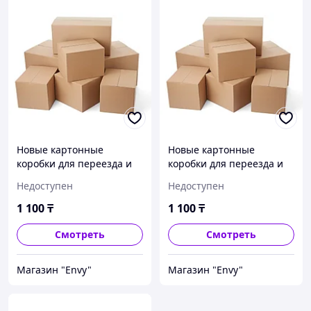
Новые картонные
Новые картонные
коробки для переезда и
коробки для переезда и
транспортировки вещей.
транспортировки вещей.
Недоступен
Недоступен
Посылка. Почта.
Посылка. Почта.
Отправка. Размер
Отправка. Размер
1 100
₸
1 100
₸
500*350*350 мм.
560*350*300 мм.
Смотреть
Смотреть
Магазин "Envy"
Магазин "Envy"