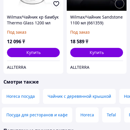
Wilmax/Чайник кр бамбук
Wilmax/Чайник Sandstone
Thermo Glass 1200 мл
1100 мл (661359)
(888824)
Под заказ
Под заказ
12 096
₸
18 589
₸
Купить
Купить
ALLTERRA
ALLTERRA
Смотри также
Horeca посуда
Чайник с деревянной крышкой
Ho
Посуда для ресторанов и кафе
Horeca
Tefal