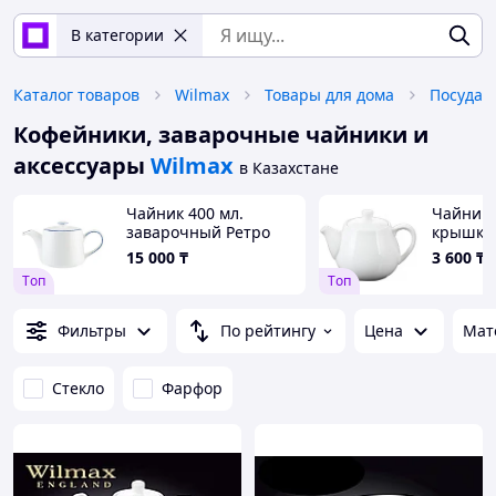
В категории
Каталог товаров
Wilmax
Товары для дома
Посуда
Кофейники, заварочные чайники и
аксессуары
Wilmax
в Казахстане
Чайник 400 мл.
Чайник 
заварочный Ретро
крышкой
синий край, форма
фарфор
15 000
₸
3 600
₸
Банкет Bonna
Tоп
Tоп
/1/6/186/
Фильтры
По рейтингу
Цена
Мат
Стекло
Фарфор