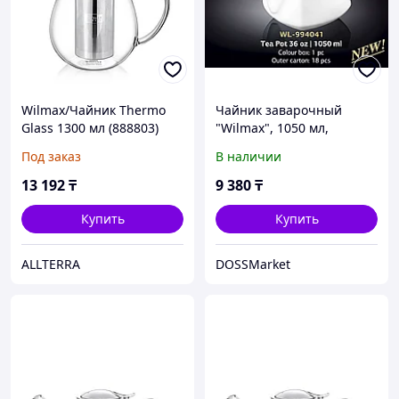
Wilmax/Чайник Thermo
Чайник заварочный
Glass 1300 мл (888803)
"Wilmax", 1050 мл,
фарфор, белый
Под заказ
В наличии
13 192
₸
9 380
₸
Купить
Купить
ALLTERRA
DOSSMarket