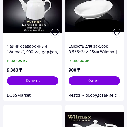
Чайник заварочный
Емкость для закусок
"Wilmax", 900 мл, фарфор,
8,5*6*2см 25мл Wilmax |
белый
992609
В наличии
В наличии
9 380
₸
900
₸
Купить
Купить
DOSSMarket
Restoll – оборудование с гарантией