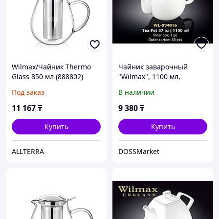
Wilmax/Чайник Thermo
Чайник заварочный
Glass 850 мл (888802)
"Wilmax", 1100 мл,
фарфор, белый
Под заказ
В наличии
11 167
₸
9 380
₸
Купить
Купить
ALLTERRA
DOSSMarket