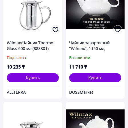
Wilmax/Чайник Thermo
Чайник заварочный
Glass 600 мл (888801)
"Wilmax", 1150 мл,
фарфор, белый
Под заказ
В наличии
10 235
₸
11 710
₸
Купить
Купить
ALLTERRA
DOSSMarket