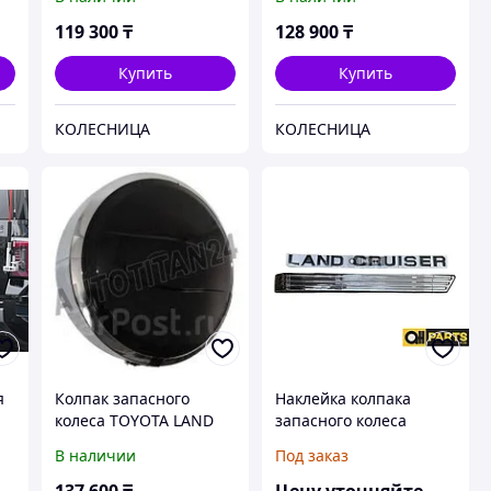
119 300
₸
128 900
₸
Купить
Купить
КОЛЕСНИЦА
КОЛЕСНИЦА
я
Колпак запасного
Наклейка колпака
колеса TOYOTA LAND
запасного колеса
CRUISER PRADO 02-09
Toyota Land Cruiser 200
В наличии
Под заказ
2008-2021 (Хром)
137 600
₸
Цену уточняйте