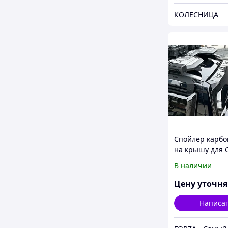
КОЛЕСНИЦА
Спойлер карб
на крышу для 
Deepal G318 2
В наличии
чанган крыло
антикрыло обв
Цену уточн
Написа