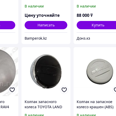
 05- не
VITARA /ESCUDO 05-16
05-17 / Grand Vitara 0
В наличии
В наличии
не под защелки
16 (не под защелки)
Цену уточняйте
88 000
₸
ь
Написать
Купить
Bamperok.kz
Донз.кз
ого
Колпак запасного
Колпак на запасное
 RAV4
колеса TOYOTA LAND
колесо крашен (ABS)
ску R17
CRUISER PRADO 02-09
LADA LARGUS 2012-
В наличии
В наличии