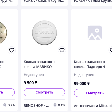
FORZA - Самый крупный тюнинг-маркет в Казахстане
FORZA - Самый крупный тюнинг-маркет в Казахстане
FORZA - Сам
ого
Колпак запасного
Колпак запасного
О
колеса МАВИКО
колеса Паджеро 4
 Largus
LSKKLARGUSLED Largus
Недоступен
Недоступен
(Ледник)
9 500
₸
99 000
₸
ть
Смотреть
Смотреть
83%
83%
RENOSHOP - автозапчасти, тюнинг и аксессуары для автомобилей Renault, Largus, X-Ray, Vesta.
Ав