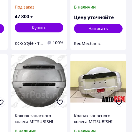
5-
(окрашен)
LADA LARGUS 2012-
Под заказ
В наличии
47 800
₸
Цену уточняйте
Купить
Написать
100%
Ксю Style - тюнинг автомобилей
RedMechanic
Колпак запасного
Колпак запасного
колеса MITSUBISHI
колеса MITSUBISHI
PAJERO 99-06
PAJERO 06-
В наличии
В наличии