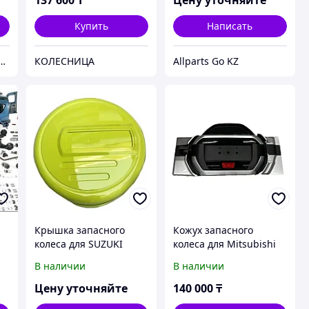
Купить
Написать
ый крупный тюнинг-маркет в Казахстане
КОЛЕСНИЦА
Allparts Go KZ
Крышка запасного
Кожух запасного
колеса для SUZUKI
колеса для Mitsubishi
JIMNY 2018+
Pajero 4
В наличии
В наличии
Цену уточняйте
140 000
₸