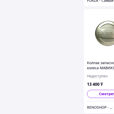
Колпак запасн
колеса МАВИК
LSKKLARGUSBAZ
Недоступен
(Базальт)
13 400
₸
Смотре
RENOSHOP - автозапчасти, тюнинг и аксессуары для автомобилей Renault, Largus, X-Ray, Vesta.