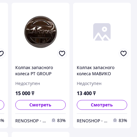
Колпак запасного
Колпак запасного
колеса PT GROUP
колеса МАВИКО
LLA113507 Largus
LSKKLARGUSBAZ Largus
Недоступен
Недоступен
(КАШЕМИР)
(Базальт)
15 000
₸
13 400
₸
Смотреть
Смотреть
3%
83%
83%
RENOSHOP - автозапчасти, тюнинг и аксессуары для автомобилей Renault, Largus, X-Ray, Vesta.
RENOSHOP - автозапчасти, тюнинг и аксессуары для автомобилей Renault, Largus, X-Ray, Vesta.