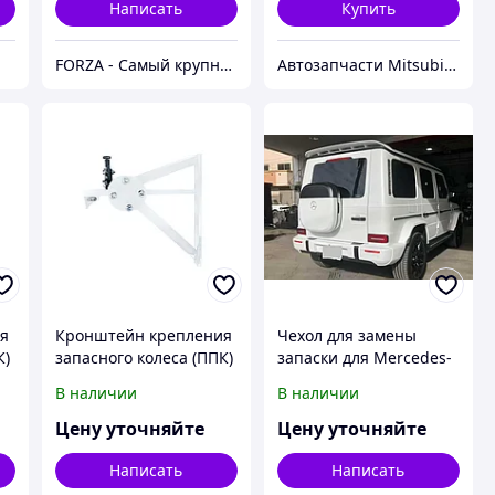
Написать
Купить
FORZA - Самый крупный тюнинг-маркет в Казахстане
Автозапчасти Mitsubishi 4x4 Montero/Pajero
я
Кронштейн крепления
Чехол для замены
К)
запасного колеса (ППК)
запаски для Mercedes-
LADA Largus 2012-
Benz G-Class W464
В наличии
В наличии
W465 W463 G63 G500
G350 G580 Мерседес
Цену уточняйте
Цену уточняйте
Гелик гелентваген
колпак запаски
Написать
Написать