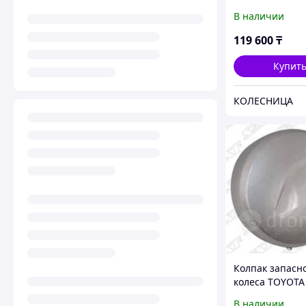
VITARA ESCUDO
В наличии
под защелки
119 600
₸
Купит
КОЛЕСНИЦА
Колпак запасн
колеса TOYOTA
05-13 под запа
В наличии