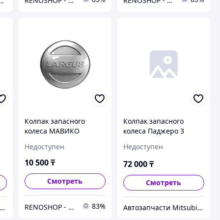
RENOSHOP - автозапчасти, тюнинг и аксессуары для автомобилей Renault, Largus, X-Ray, Vesta.
RENOSHOP - автозапчасти, тюнинг и аксессуары для автомобилей Renault, Largus, X-Ray, Vesta.
ый крупный тюнинг-маркет в Казахстане
Колпак запасного
Колпак запасного
колеса МАВИКО
колеса Паджеро 3
LSKKLARGUSPLAT
Недоступен
Недоступен
Largus (Платина)
10 500
₸
72 000
₸
Смотреть
Смотреть
83%
RENOSHOP - автозапчасти, тюнинг и аксессуары для автомобилей Renault, Largus, X-Ray, Vesta.
тозапчасти Mitsubishi 4x4 Montero/Pajero
Автозапчасти Mitsubishi 4x4 Montero/Pajero