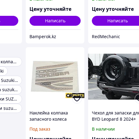
Цену уточняйте
Цену уточняйте
ь
Написать
Написать
Bamperok.kz
RedMechanic
Декоративный колпак на колесо диск suzuki
ki
Диск колесный Suzuki Vitara
Ступица колеса suzuki vitara
Рычаги подвески SUZUKI
Колесные диски suzuki grand vitara
Наклейка колпака
Чехол для запаски дл
запасного колеса
BYD Leopard 8 2024+
Toyota Land Cruiser 100
Fangchengbao Bao 8
Под заказ
В наличии
1998 2007
леопард 8 защита
запасного колеса
Цену уточняйте
Цену уточняйте