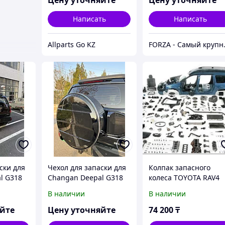
колпак запаски
Написать
Написать
Allparts Go KZ
FORZA - Сам
ски для
Чехол для запаски для
Колпак запасного
l G318
Changan Deepal G318
колеса TOYOTA RAV4
318 2024
2024+ чанган защита
05-13 внутр.часть ST-
В наличии
В наличии
ого
запасного колеса
TYY3-500-B0
запаски
колпак запаски
яйте
Цену уточняйте
74 200
₸