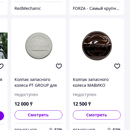
RedMechanic
FORZA - Самый крупный тюнинг-маркет в Казахстане
ля
Колпак запасного
Колпак запасного
колеса PT GROUP для
колеса МАВИКО
Lada Largus
01300406K Largus
Недоступен
Недоступен
(Кашемир)
12 000
₸
12 500
₸
Смотреть
Смотреть
83%
83%