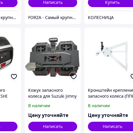
ть
Написать
Купить
FORZA - Самый крупный тюнинг-маркет в Казахстане
FORZA - Самый крупный тюнинг-маркет в Казахстане
КОЛЕСНИЦА
ого
Кожух запасного
Кронштейн креплени
ISHI
колеса для Suzuki Jimny
запасного колеса (ПП
MBY8-
IV (JB64) 2018-2024+
LADA Largus 2012-
В наличии
В наличии
Цену уточняйте
Цену уточняйте
ь
Написать
Написать