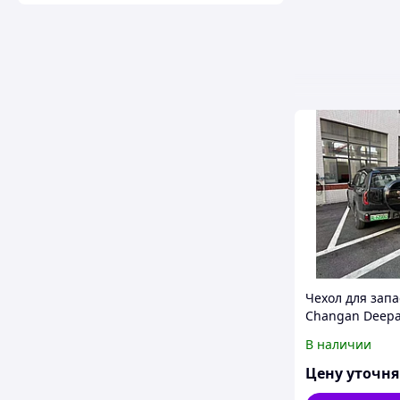
Чехол для запа
Changan Deepa
чанган депал Г
В наличии
защита запасн
колеса колпак 
Цену уточн