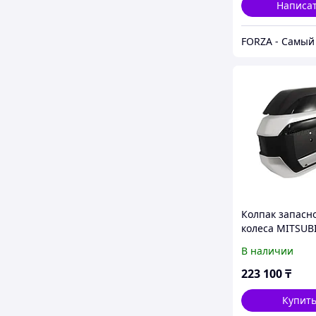
Написа
Колпак запасн
колеса MITSUB
PAJERO 14- ST-
В наличии
500-A0
223 100
₸
Купит