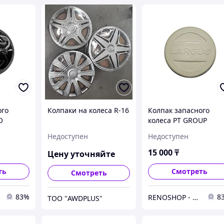
ого
Колпаки на колеса R-16
Колпак запасного
О
колеса PT GROUP
HEM
LLA113502 Largus
Недоступен
Недоступен
й
(БАЗАЛЬТ)
15 000
₸
Цену уточняйте
ть
Смотреть
Смотреть
83%
8
RENOSHOP - автозапчасти, тюнинг и аксессуары для автомобилей Renault, Largus, X-Ray, Vesta.
ТОО "AWDPLUS"