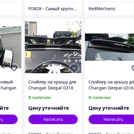
FORZA - Самый крупный тюнинг-маркет в Казахстане
RedMechanic
оновый
Спойлер на крышу для
Спойлер на крышу д
Changan
Changan Deepal G318
Changan Deepal G318
024+
2024+ чанган крыло
2024+ чанган крыло
В наличии
В наличии
антикрыло обвес
антикрыло обвес
ес
яйте
Цену уточняйте
Цену уточняйте
ть
Написать
Написать