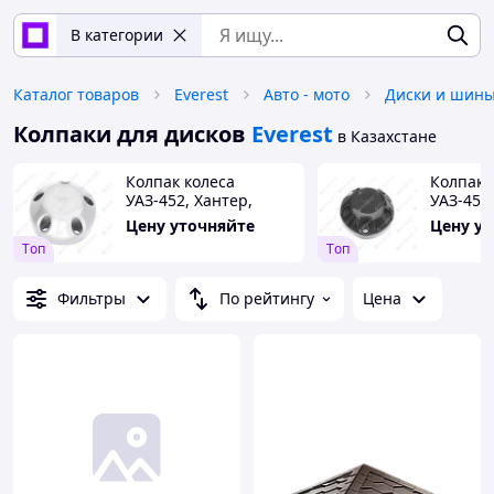
В категории
Каталог товаров
Everest
Авто - мото
Диски и шин
Колпаки для дисков
Everest
в Казахстане
Колпак колеса
Колпак 
УАЗ-452, Хантер,
УАЗ-452,
Патриот пластм.
Патриот
Цену уточняйте
Цену у
серый
черный
Tоп
Tоп
Фильтры
По рейтингу
Цена