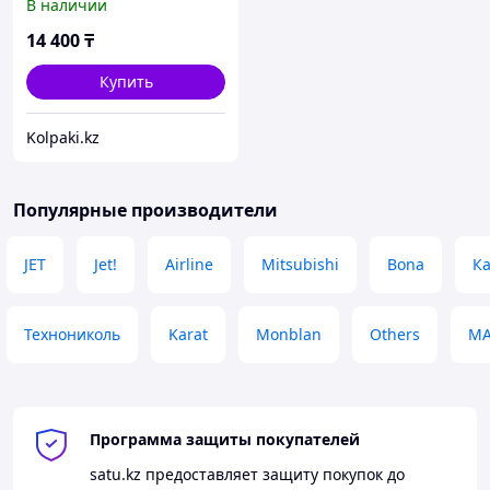
В наличии
14 400
₸
Купить
Kolpaki.kz
Популярные производители
JET
Jet!
Airline
Mitsubishi
Bona
К
Технониколь
Karat
Monblan
Others
МА
Программа защиты покупателей
satu.kz
предоставляет защиту покупок до