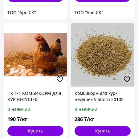
ТОО "Арс-СК"
ТОО "Арс-СК"
ПК 1-1 КОМБИКОРМ ДЛЯ
Комбикорм для кур-
КУР НЕСУШЕК
несушек ViaCorn 20102
В наличии
В наличии
190
₸/кг
286
₸/кг
Купить
Купить