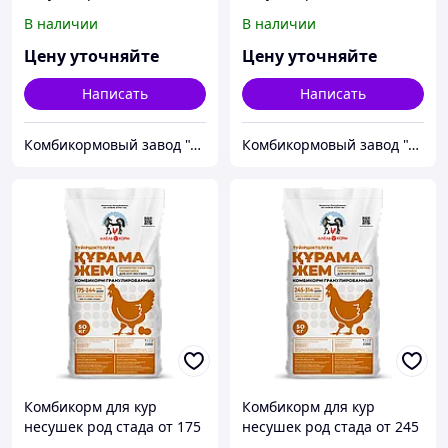
дней
до 5% продуктивности
В наличии
В наличии
Цену уточняйте
Цену уточняйте
Написать
Написать
Комбикормовый завод "Алель Агро" и "Агрофит Капчагай"
Комбикормовый завод "Алель Агро" и "Агрофит Капчагай"
Комбикорм для кур
Комбикорм для кур
несушек род стада от 175
несушек род стада от 245
до 244 дней
до 314 дней