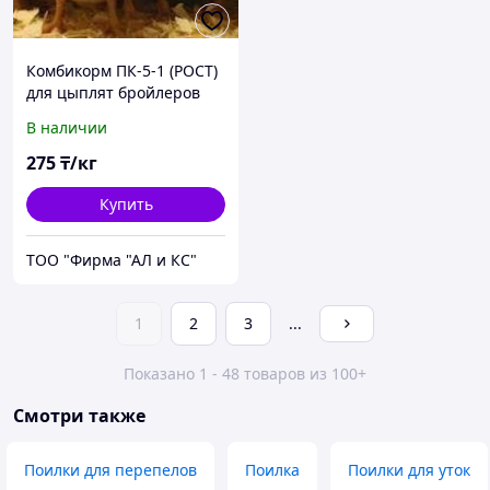
Комбикорм ПК-5-1 (РОСТ)
для цыплят бройлеров
14-30 дней ТОО "Фирмы "
В наличии
АЛ и КС"
275
₸/кг
Купить
ТОО "Фирма "АЛ и КС"
1
2
3
...
Показано 1 - 48 товаров из 100+
Смотри также
Поилки для перепелов
Поилка
Поилки для уток