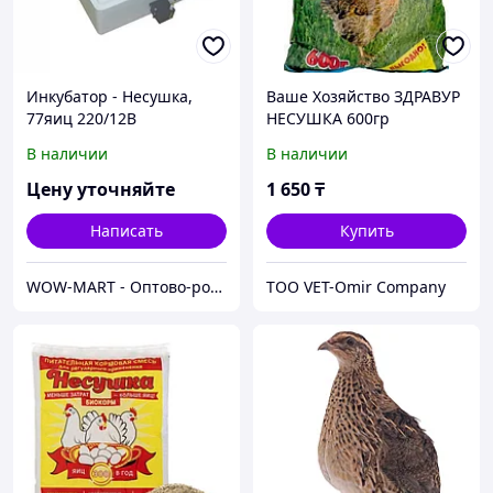
Инкубатор - Несушка,
Ваше Хозяйство ЗДРАВУР
77яиц 220/12В
НЕСУШКА 600гр
(автоматический
В наличии
В наличии
поворот)
Цену уточняйте
1 650
₸
Написать
Купить
WOW-MART - Оптово-розничный Склад - товары на заказ до двери
TOO VET-Omir Company