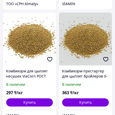
ТОО «CPH Almaty»
VIAMIN
Комбикорм для цыплят
Комбикорм-престартер
несушек ViaCorn РОСТ
для цыплят бройлеров 0-
20106
10 дней ViaChick 10107
В наличии
В наличии
297
₸/кг
363
₸/кг
Купить
Купить