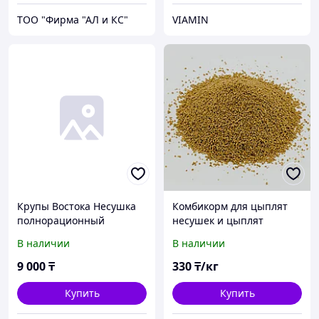
ТОО "Фирма "АЛ и КС"
VIAMIN
Крупы Востока Несушка
Комбикорм для цыплят
полнорационный
несушек и цыплят
комбикорм для кур-
перепелок ViaСhik СТАРТ
В наличии
В наличии
несушек
20105
9 000
₸
330
₸/кг
Купить
Купить