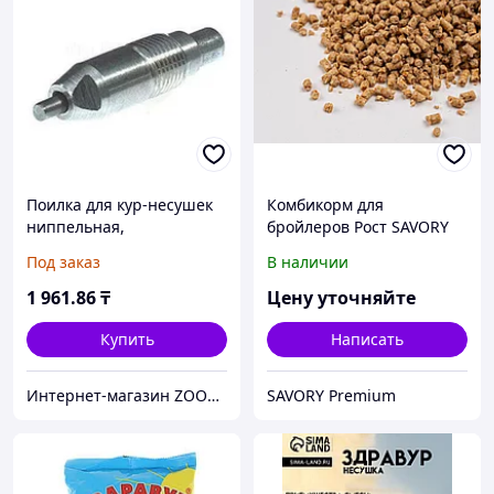
Поилка для кур-несушек
Комбикорм для
ниппельная,
бройлеров Рост SAVORY
металлическая
Premium
Под заказ
В наличии
1 961
.86
₸
Цену уточняйте
Купить
Написать
Интернет-магазин ZOOVET.KZ
SAVORY Premium