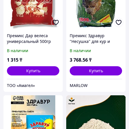
Премикс Дар велеса
Премикс Здравур
универсальный 500гр
"Несушка" для кур и
домашней птицы,
В наличии
В наличии
минеральная добавка, 1,5
кг,
1 315
₸
3 768
.56
₸
Купить
Купить
ТОО «Амагел»
MARLOW