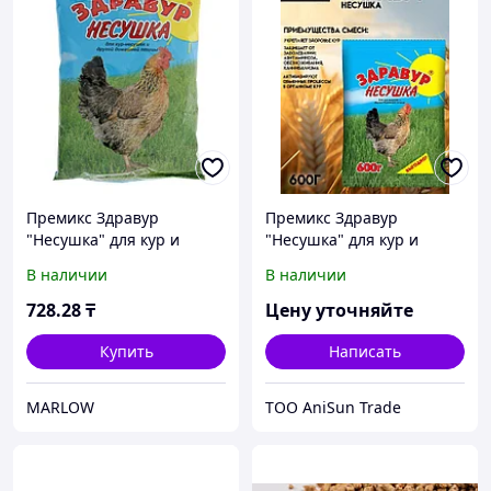
Премикс Здравур
Премикс Здравур
"Несушка" для кур и
"Несушка" для кур и
домашней птицы,
домашней птицы,
В наличии
В наличии
минеральная добавка,
минеральная добавка,
250 гр,
600 гр,
728
.28
₸
Цену уточняйте
Купить
Написать
MARLOW
ТОО AniSun Trade