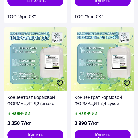
Написать
Купить
ТОО "Арс-СК"
ТОО "Арс-СК"
Концентрат кормовой
Концентрат кормовой
ФОРМАЦИТ Д2 (аналог
ФОРМАЦИТ-Д4 сухой
КонСепт Форте / Новибак
(аналог СабКонтрол)
В наличии
В наличии
Форте)
2 250
₸/кг
2 390
₸/кг
Купить
Купить