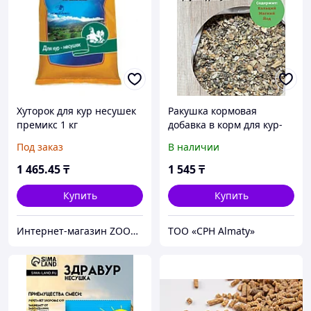
Хуторок для кур несушек
Ракушка кормовая
премикс 1 кг
добавка в корм для кур-
несушек 5 кг 1 шт
Под заказ
В наличии
1 465
.45
₸
1 545
₸
Купить
Купить
Интернет-магазин ZOOVET.KZ
ТОО «CPH Almaty»