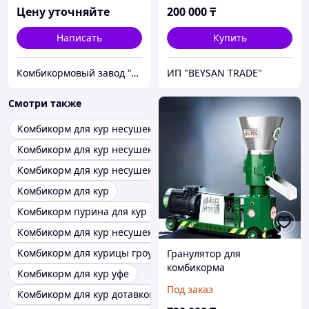
Цену уточняйте
200 000
₸
Написать
Купить
Комбикормовый завод "Алель Агро" и "Агрофит Капчагай"
ИП "BEYSAN TRADE"
Смотри также
Комбикорм для кур несушек давать
Комбикорм для кур несушек агров
Комбикорм для кур несушек престарт
Комбикорм для кур
Комбикорм пурина для кур
Комбикорм для кур несушек пинске
Комбикорм для курицы гроуэр
Гранулятор для
комбикорма
Комбикорм для кур уфе
Под заказ
Комбикорм для кур дотавкой