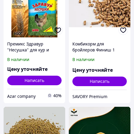
Премикс Здравур
Комбикорм для
"Несушка" для кур и
бройлеров Финиш 1
домашней птицы,
SAVORY Premium
В наличии
В наличии
минеральная добавка,
600 гр,
Цену уточняйте
Цену уточняйте
Написать
Написать
40%
Azar company
SAVORY Premium