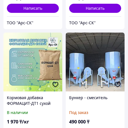
Написать
Написать
ТОО "Арс-СК"
ТОО "Арс-СК"
Кормовая добавка
Бункер - смеситель
ФОРМАЦИТ-ДТ1 сухой
(аналог Формат сухой /
В наличии
Под заказ
Виломикс / Сальмотек /
Сальмоцил / Ацидупол)
1 970
₸/кг
490 000
₸