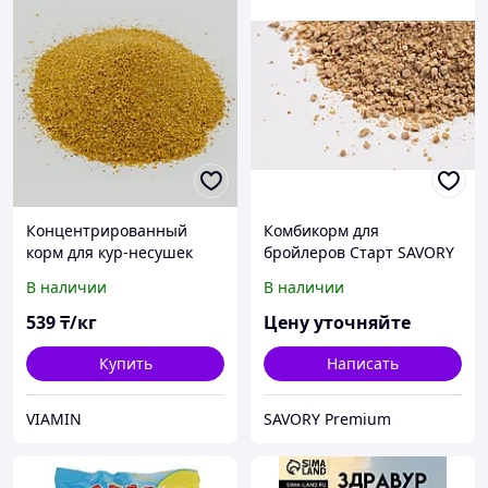
Концентрированный
Комбикорм для
корм для кур-несушек
бройлеров Старт SAVORY
(БВМБ, БВМК 10%) ViaMix
Premium
В наличии
В наличии
2002
539
₸/кг
Цену уточняйте
Купить
Написать
VIAMIN
SAVORY Premium