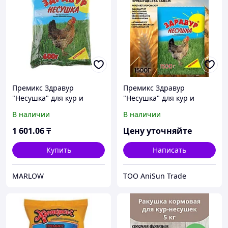
Премикс Здравур
Премикс Здравур
"Несушка" для кур и
"Несушка" для кур и
домашней птицы,
домашней птицы,
В наличии
В наличии
минеральная добавка,
минеральная добавка, 1,5
600 гр,
кг,
1 601
.06
₸
Цену уточняйте
Купить
Написать
MARLOW
ТОО AniSun Trade