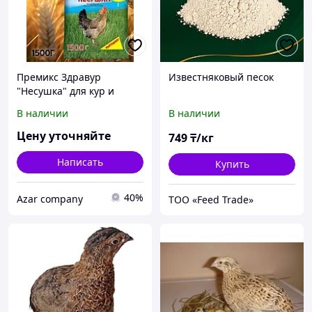
Премикс Здравур
Известняковый песок
"Несушка" для кур и
домашней птицы,
В наличии
В наличии
минеральная добавка, 1,5
кг,
Цену уточняйте
749
₸/кг
Написать
Купить
40%
Azar company
ТОО «Feed Trade»