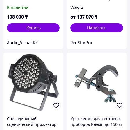
лазером LED Beam Bar,
видеостены
В наличии
Услуга
стробоскоп, DMX512 для
сцены и шоу
108 000
₸
от
137 070
₸
Купить
Написать
Audio_Visual.KZ
RedStarPro
Светодиодный
Крепление для световых
сценический прожектор
приборов Клэмп до 150 кг