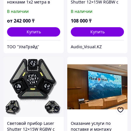
ножками 1х2 метра в
Shutter 12×15W RGBW с
комплекте
лазером LED Beam Bar,
В наличии
В наличии
стробоскоп, DMX512 для
сцены и шоу
от
242 000
₸
108 000
₸
Купить
Купить
ТОО "УлаТрэйд"
Audio_Visual.KZ
Световой прибор Laser
Оказание услуги по
Shutter 12×15W RGBW с
поставке и монтажу