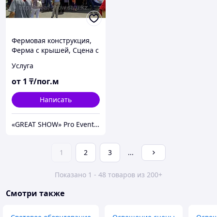
Фермовая конструкция,
Ферма с крышей, Сцена с
крышей. Цена
Услуга
договорная.
от
1
₸/пог.м
Написать
«GREAT SHOW» Pro Events Group - Аренда ЗВУКА, СВЕТА, СЦЕНЫ, LED - ЭКРАНОВ для любых мероприятий
1
2
3
...
Показано 1 - 48 товаров из 200+
Смотри также