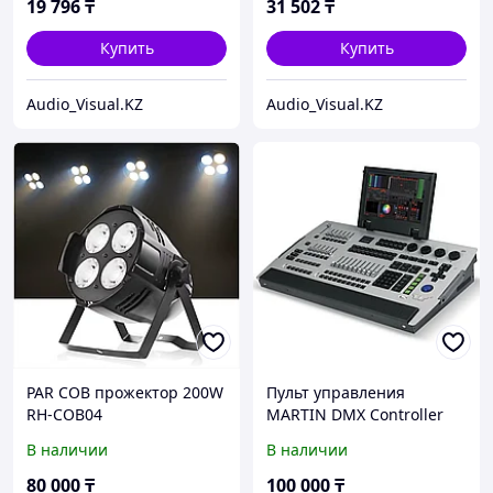
машины, плотный
19 796
₸
31 502
₸
сценический дым
Купить
Купить
Audio_Visual.KZ
Audio_Visual.KZ
PAR COB прожектор 200W
Пульт управления
RH-COB04
MARTIN DMX Controller
профессиональный
В наличии
В наличии
сценический LED
прожектор для
80 000
₸
100 000
₸