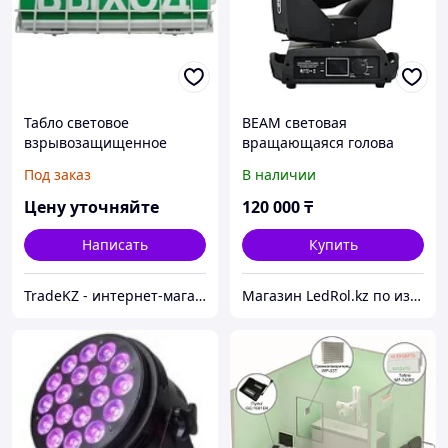
Табло световое
BEAM световая
взрывозащищенное
вращающаяся голова
"Автоматика отключена"
Под заказ
В наличии
ТС 0ExiaIICT6 в комплекте
УПКОП135-1-2ПМ
Цену уточняйте
120 000
₸
Написать
Купить
TradeKZ - интернет-магазин
Магазин LedRol.kz по изготовлению и продаже ЛЕД ЭКРАНОВ, видеонаблюдения, наружной рекламы. г.Алматы