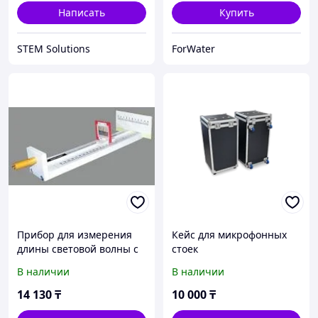
Написать
Купить
STEM Solutions
ForWater
Прибор для измерения
Кейс для микрофонных
длины световой волны с
стоек
набором дифракционных
В наличии
В наличии
решеток
14 130
₸
10 000
₸