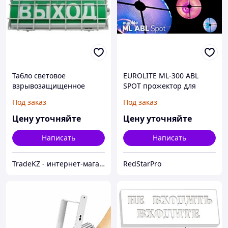
Табло световое
EUROLITE ML-300 ABL
взрывозащищенное
SPOT прожектор для
"Автоматика включена"
сцены
Под заказ
Под заказ
ТС 0ExiaIICT6 в комплекте
УПКОП135-1-2ПМ
Цену уточняйте
Цену уточняйте
Написать
Написать
TradeKZ - интернет-магазин
RedStarPro