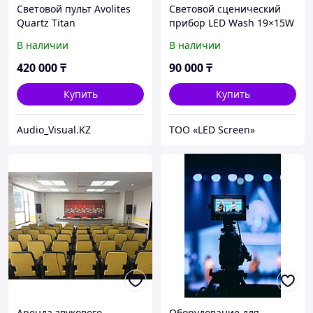
Световой пульт Avolites
Световой сценический
Quartz Titan
прибор LED Wash 19×15W
профессиональная DMX
RGBW
В наличии
В наличии
консоль управления
светом, 4 DMX, ArtNet,
420 000
₸
90 000
₸
для сцены и шоу,
Казахстан
Купить
Купить
Audio_Visual.KZ
ТОО «LED Screen»
Аренда звукового
Оборудование для