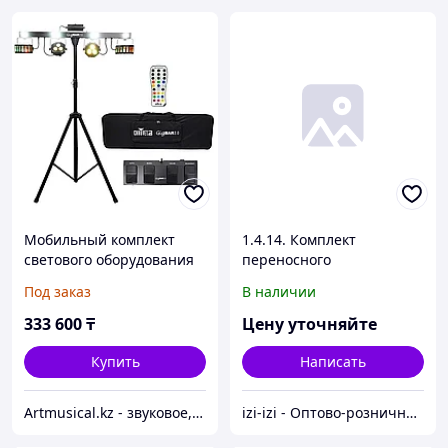
Мобильный комплект
1.4.14. Комплект
светового оборудования
переносного
CHAUVET GIGBAR 2.0
оборудования для
Под заказ
В наличии
актового зала
333 600
₸
Цену уточняйте
Купить
Написать
Artmusical.kz - звуковое, световое оборудование и музыкальные инструменты
izi-izi - Оптово-розничный Склад - товары на заказ до двери! Cамые уникальные и полезные товары.