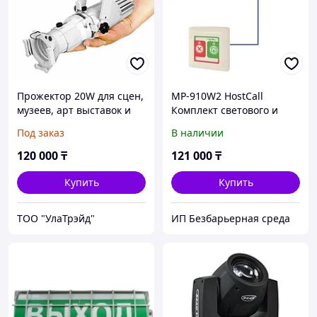
Прожектор 20W для сцен,
MP-910W2 HostCall
музеев, арт выставок и
Комплект светового и
т.д.
звукового вызова
Под заказ
В наличии
посетителей в кабинет
120 000
₸
121 000
₸
Купить
Купить
ТОО "УлаТрэйд"
ИП Безбарьерная среда