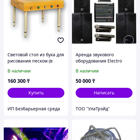
Световой стол из бука для
Аренда звукового
рисования песком (в
оборудования Electro
комплект входит песок
Voice 4Квт на 300 человек
В наличии
В наличии
12,5 кг)
160 300
₸
50 000
₸
Купить
Написать
ИП Безбарьерная среда
ТОО "УлаТрэйд"