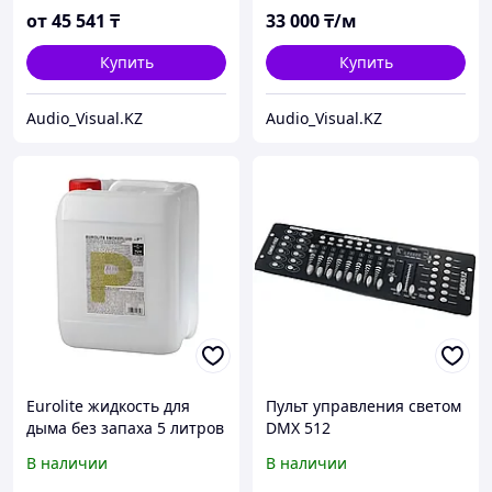
квадратной фермы
от
45 541
₸
33 000
₸/м
200×200 мм
Купить
Купить
Audio_Visual.KZ
Audio_Visual.KZ
Eurolite жидкость для
Пульт управления светом
дыма без запаха 5 литров
DMX 512
профессиональная
В наличии
В наличии
жидкость для дым-