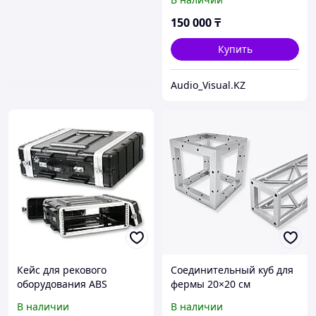
ArtNet-DMX интерфейс
для MA, Avolites и
150 000
₸
световых систем,
Казахстан
Купить
Audio_Visual.KZ
Кейс для рекового
Соединительный куб для
оборудования ABS
фермы 20×20 см
(2U/4U/6U) Guider
алюминиевый угловой
В наличии
В наличии
коннектор для