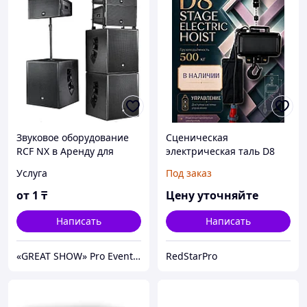
Звуковое оборудование
Сценическая
RCF NX в Аренду для
электрическая таль D8
Мероприятий. Цена
500 кг для подвеса
Услуга
Под заказ
договорная.
светового и сценического
оборудования
от
1
₸
Цену уточняйте
Написать
Написать
«GREAT SHOW» Pro Events Group - Аренда ЗВУКА, СВЕТА, СЦЕНЫ, LED - ЭКРАНОВ для любых мероприятий
RedStarPro