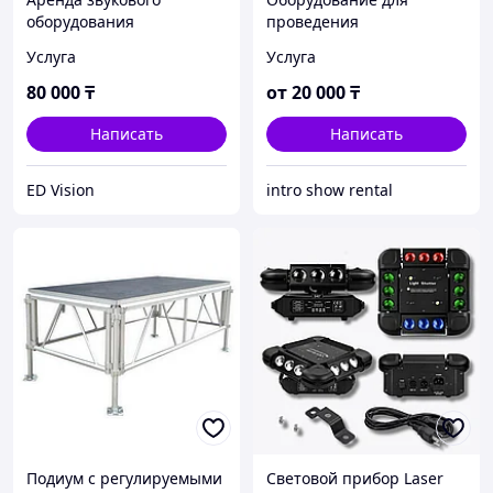
оборудования
проведения
конференций Интернет-
Услуга
Услуга
трансляция (аренда
звука, света,
80 000
₸
от
20 000
₸
мультимедия,
полиграфия) Услуга
Написать
Написать
ED Vision
intro show rental
Подиум с регулируемыми
Световой прибор Laser