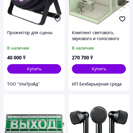
Прожектор для сцены
Комплект светового,
звукового и голосового
вызова посетителя в
В наличии
В наличии
кабинет MP-912W2
40 000
₸
270 700
₸
Купить
Купить
ТОО "УлаТрэйд"
ИП Безбарьерная среда