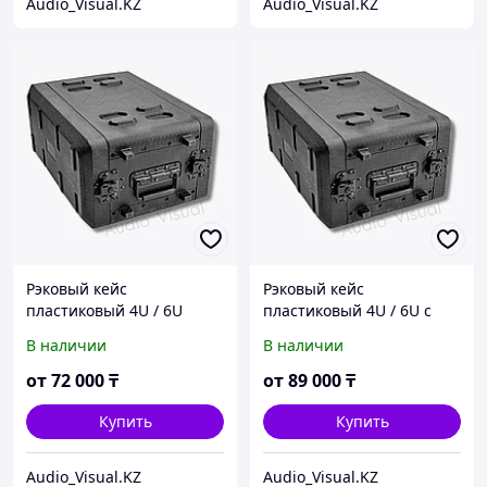
Audio_Visual.KZ
Audio_Visual.KZ
Рэковый кейс
Рэковый кейс
пластиковый 4U / 6U
пластиковый 4U / 6U с
транспортировочный рэк
антивибрационной
В наличии
В наличии
подвеской и отсеком для
микрофонов
от
72 000
₸
от
89 000
₸
профессиональный
транспортировочный рэк
Купить
Купить
6U 266 мм/
Audio_Visual.KZ
Audio_Visual.KZ