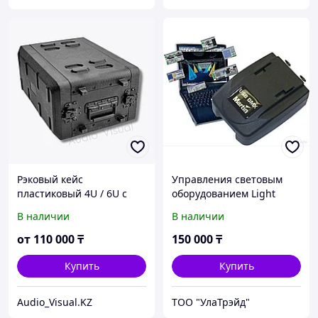
Рэковый кейс
Управления световым
пластиковый 4U / 6U с
оборудованием Light
антивибрационной
Jockey
В наличии
В наличии
подвеской и отсеком для
микрофонов
от
110 000
₸
150 000
₸
профессиональный
транспортировочный рэк
Купить
Купить
6U 390 мм
Audio_Visual.KZ
ТОО "УлаТрэйд"