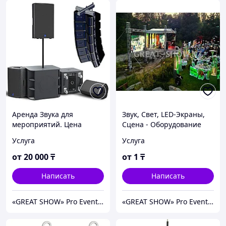
Аренда Звука для
Звук, Свет, LED-Экраны,
мероприятий. Цена
Сцена - Оборудование
договорная.
для Мероприятий
Услуга
Услуга
Аренда, Прокат
от
20 000
₸
от
1
₸
Написать
Написать
«GREAT SHOW» Pro Events Group - Аренда ЗВУКА, СВЕТА, СЦЕНЫ, LED - ЭКРАНОВ для любых мероприятий
«GREAT SHOW» Pro Events Group - Аренда ЗВУКА, СВЕТА, СЦЕНЫ, LED - ЭКРАНОВ для любых мероприятий