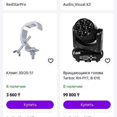
RedStarPro
Audio_Visual.KZ
Клэмп 30/20-51
Вращающаяся голова
Tarboc RH-FY7, B-EYE
WASH, 7×40W RGBW LED
В наличии
В наличии
3 660
₸
99 800
₸
Купить
Купить