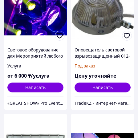
Световое оборудование
Оповещатель световой
для Мероприятий любого
взрывозащищенный 012-
уровня, Аренда и прокат.
2 ОС 0ExiaIICT6 в
Услуга
Под заказ
Цена договорная.
комплекте УПКОП 135-1-
2ПМ
от
6 000
₸/услуга
Цену уточняйте
Написать
Написать
«GREAT SHOW» Pro Events Group - Аренда ЗВУКА, СВЕТА, СЦЕНЫ, LED - ЭКРАНОВ для любых мероприятий
TradeKZ - интернет-магазин