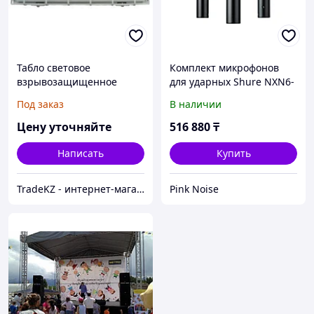
Табло световое
Комплект микрофонов
взрывозащищенное
для ударных Shure NXN6-
"Выход" OExiaIIСТ6 в
3PK
Под заказ
В наличии
комплекте УПКОП135-1-
2ПМ
Цену уточняйте
516 880
₸
Написать
Купить
TradeKZ - интернет-магазин
Pink Noise