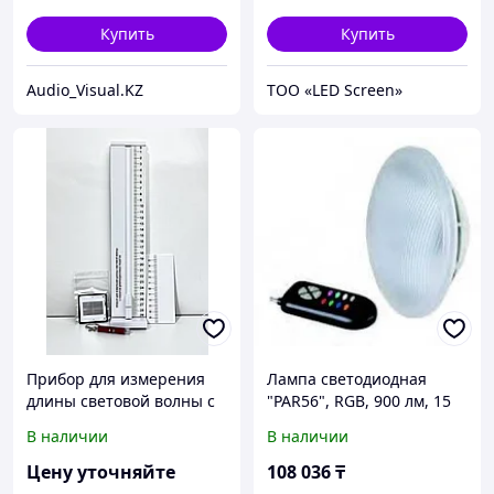
концертов, театров и
мероприятий
Купить
Купить
Audio_Visual.KZ
ТОО «LED Screen»
Прибор для измерения
Лампа светодиодная
длины световой волны с
"PAR56", RGB, 900 лм, 15
набором дифракционных
Вт, пульт в комплекте
В наличии
В наличии
решеток
Цену уточняйте
108 036
₸