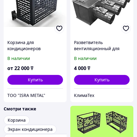
Корзина для
Разветвитель
кондиционеров
вентиляционный для
фанкойлов, потолочных и
В наличии
В наличии
канальных
кондиционеров.
от
22 000
₸
4 000
₸
Купить
Купить
ТОО "ISRA METAL"
КлимаТех
Смотри также
Корзина
Экран кондиционера