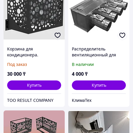
Корзина для
Распределитель
кондиционера.
вентиляционный для
фанкойлов, потолочных и
Под заказ
В наличии
канальных
кондиционеров.
30 000
₸
4 000
₸
Купить
Купить
ТОО RESULT COMPANY
КлимаТех