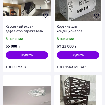
Кассетный экран
Корзина для
дефлектор отражатель
кондиционеров
KLIMALIK поток воздуха в
В наличии
В наличии
одну сторону
65 000
₸
от
23 000
₸
Купить
Купить
TOO Klimalik
ТОО "ISRA METAL"