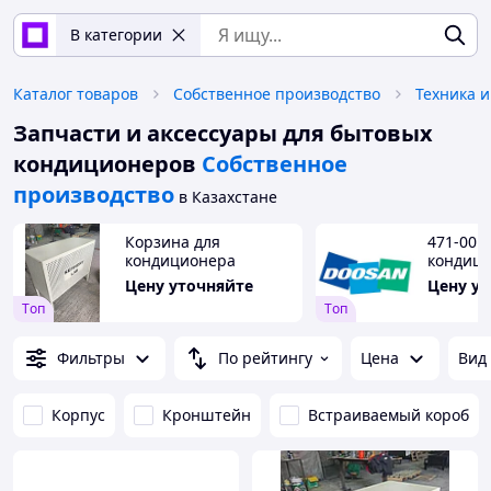
В категории
Каталог товаров
Собственное производство
Техника и
Запчасти и аксессуары для бытовых
кондиционеров
Собственное
производство
в Казахстане
Корзина для
471-001
кондиционера
кондиц
Doosan
Цену уточняйте
Цену у
Tоп
Tоп
Фильтры
По рейтингу
Цена
Вид
Корпус
Кронштейн
Встраиваемый короб