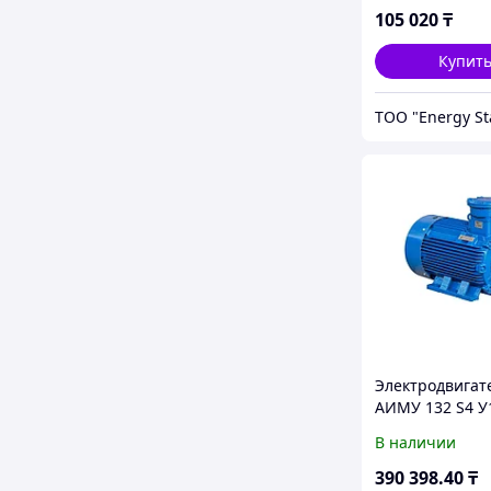
105 020
₸
Купит
ТОО "Energy St
Электродвигат
АИМУ 132 S4 У
380/660В, 1Exd
В наличии
IE3-89,6%, без
кабельного вво
390 398
.40
₸