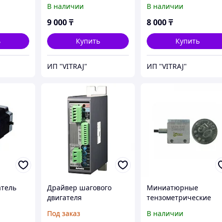
м.
с посадкой 12мм.
с посадкой 12мм.
В наличии
В наличии
9 000
₸
8 000
₸
ь
Купить
Купить
ИП "VITRAJ"
ИП "VITRAJ"
атель
Драйвер шагового
Миниатюрные
двигателя
тензометрические
датчики силы сжатия
Под заказ
В наличии
растяжения UU74