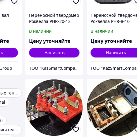
 вал
Переносной твердомер
Переносной твердом
Роквелла PHR-20-12
Роквелла PHR-8-10
В наличии
В наличии
яйте
Цену уточняйте
Цену уточняйте
ть
Написать
Написать
 Group
ТОО "KazSmartCompany"
Т
Yuchai дизельные генераторы
hai
ai
Запчасти на двигатель YUCHAI