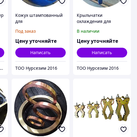
ер
Кожух штампованный
Крыльчатки
для
охлаждения для
общепромышленных
общепромышленных
Под заказ
В наличии
электродвигателей
электродвигателей 56 -
355 габарита
Цену уточняйте
Цену уточняйте
Написать
Написать
ОО "KazSmartCompany"
ТОО Нурсезим 2016
ТОО Нурсезим 2016