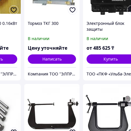
0 0.16кВт
Тормоз ТКГ 300
Электронный блок
защиты
электродвигателя
В наличии
В наличии
Control MP204 Grundf
яйте
Цену уточняйте
от
485 625
₸
ть
Написать
Купить
Компания ТОО "ЭЛПРОММАШ"
Компания ТОО "ЭЛПРОММАШ"