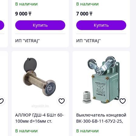
с посадкой 12мм.
с посадкой 12мм.
В наличии
В наличии
9 000
₸
7 000
₸
Купить
Купить
ИП "VITRAJ"
ИП "VITRAJ"
АЛЛЮР ГДШ-4 БШт 60-
Выключатель концевой
100мм d=16мм ст.
ВК-300-БВ-11-67У2-25,
 и
бронза Глазок дверной
V-образный рычаг с
В наличии
В наличии
(300,12)
роликом на каждом