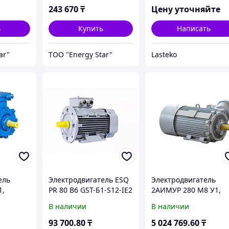
243 670
₸
Цену уточняйте
ь
Купить
Написать
ar"
ТОО "Energy Star"
Lasteko
ель
Электродвигатель ESQ
Электродвигатель
1,
PR 80 В6 GST-Б1-S12-IE2
2АИМУР 280 М8 У1,
IIBT4 Gb,
1,1/1000 IM2081
380/660В, класс
В наличии
В наличии
 силового
изоляции F, 1ExdIIBT
да,
Gb, РТС (статор),
93 700
.80
₸
5 024 769
.60
₸