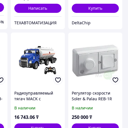
Написать
Купить
5%
ТЕХАВТОМАТИЗАЦИЯ
DeltaChip
Радиоуправляемый
Регулятор скорости
3-
тягач MACK с
Soler & Palau REB-1R
цистерной 1:26 2.4G
В наличии
В наличии
16 743
.06
₸
250 000
₸
Купить
Купить