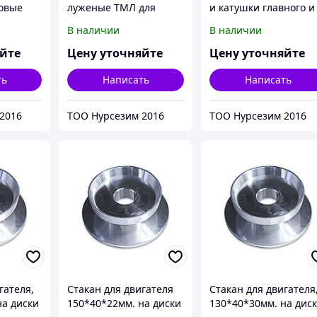
овые
луженые ТМЛ для
и катушки главного и
электродвигателей
дополнительного
В наличии
В наличии
вые
полюсов
яйте
Цену уточняйте
Цену уточняйте
ть
Написать
Написать
2016
ТОО Нурсезим 2016
ТОО Нурсезим 2016
гателя,
Стакан для двигателя
Стакан для двигателя
на диски
150*40*22мм. на диски
130*40*30мм. на дис