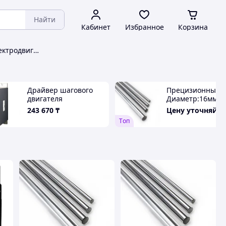
Найти
Кабинет
Избранное
Корзина
Комплектующие для электродвигателей
Драйвер шагового
Прецизионный 
двигателя
Диаметр:16мм
Длина:300мм
243 670
₸
Цену уточняйте
Tоп