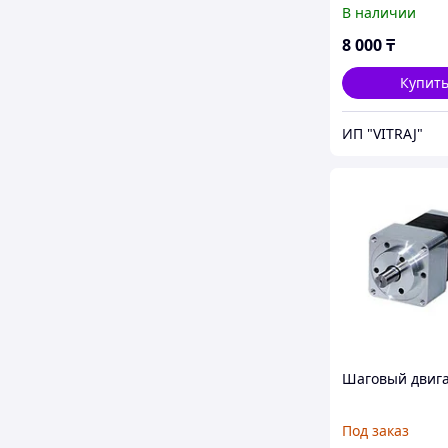
с посадкой 12м
В наличии
8 000
₸
Купит
ИП "VITRAJ"
Шаговый двиг
Под заказ