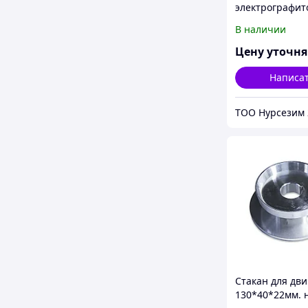
электрографит
щетки,
В наличии
меднографито
Цену уточн
Написа
ТОО Нурсезим 
Стакан для дви
130*40*22мм. 