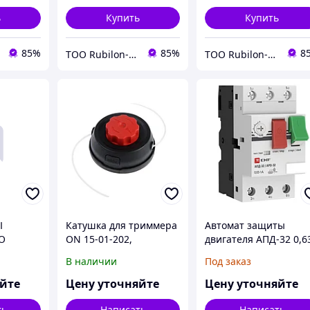
подшипники SKF,
ь
Купить
Купить
85%
85%
8
ТОО Rubilon-поставщик №1
ТОО Rubilon-поставщик №1
Ы
Катушка для триммера
Автомат защиты
О
ON 15-01-202,
двигателя АПД-32 0,6
СЕРИИ
универсальная,
1,0А EKF ( ПРК32-1 )
В наличии
Под заказ
автоматическая,
M10x1.25, левая резьба
яйте
Цену уточняйте
Цену уточняйте
ть
Написать
Написать