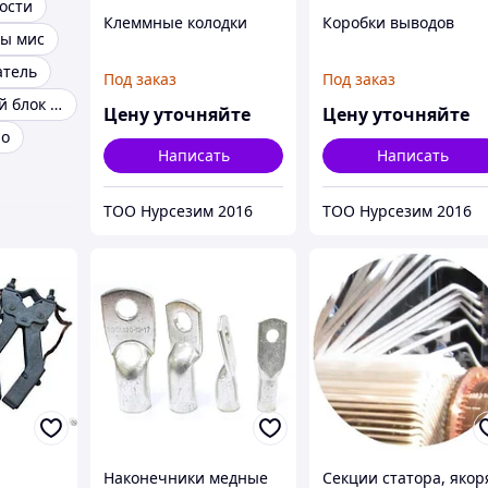
ости
Клеммные колодки
Коробки выводов
ты мис
атель
Под заказ
Под заказ
Универсальный блок защиты электродвигателей
Цену уточняйте
Цену уточняйте
ро
Написать
Написать
ТОО Нурсезим 2016
ТОО Нурсезим 2016
Наконечники медные
Секции статора, якор