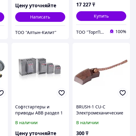
плече, с сальником,
17 227
₸
Цену уточняйте
ход вправо
Купить
Написать
100%
ТОО "ТоргПром"
ТОО "Алтын-Килит"
Софтстартеры и
BRUSH-1 CU-C
приводы ABB раздел 1
Электромеханические
компоненты/Двигатели
В наличии
В наличии
4
постоянного тока
Цену уточняйте
300
₸