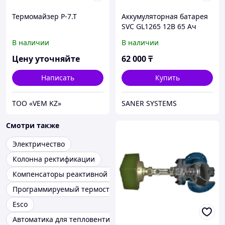
Термомайзер Р-7.Т
Аккумуляторная батарея
SVC GL1265 12В 65 Ач
В наличии
В наличии
Цену уточняйте
62 000
₸
Написать
Купить
ТОО «VEM KZ»
SANER SYSTEMS
Смотри также
Электричество
Колонна ректификации
Компенсаторы реактивной мощности
Программируемый термостат volcano eh20.3
Esco
Автоматика для тепловентиляторов VOLCANO