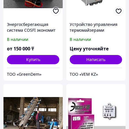
Энергосберегающая
Устройство управления
система COSFI экономит
термомайзерами
электрич-во до 35%
В наличии
В наличии
от
150 000
₸
Цену уточняйте
Купить
Написать
ТОО «GreenDem»
ТОО «VEM KZ»