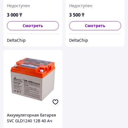
энергосберегающая
энергосберегающая с
Недоступен
Недоступен
адаптером откл
3 000
₸
3 500
₸
Смотреть
Смотреть
DeltaChip
DeltaChip
Аккумуляторная батарея
SVC GLD1240 12В 40 Ач