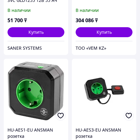
SVC GLD1255 12В 55 Ач
В наличии
В наличии
51 700
₸
304 086
₸
Купить
Купить
SANER SYSTEMS
ТОО «VEM KZ»
HU-AES1-EU ANSMAN
HU-AES3-EU ANSMAN
розетка
розетка