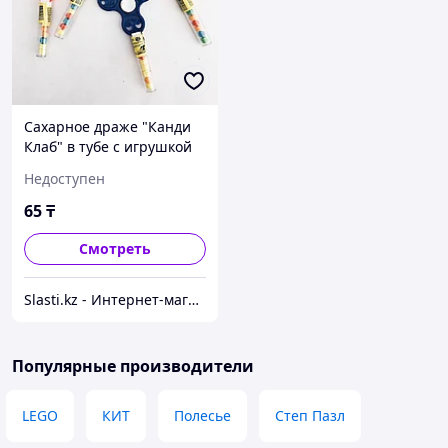
Сахарное драже "Канди
Клаб" в тубе с игрушкой
(Спиннер) 3 гр (30 шт в
Недоступен
упаковке)
65
₸
Смотреть
Slasti.kz - Интернет-магазин сладостей
Популярные производители
LEGO
КИТ
Полесье
Степ Пазл