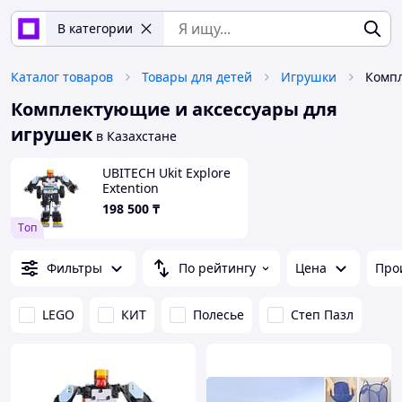
В категории
Каталог товаров
Товары для детей
Игрушки
Комплектующие и аксессуары для
игрушек
в Казахстане
UBITECH Ukit Explore
Extention
198 500
₸
Tоп
Фильтры
По рейтингу
Цена
Про
LEGO
КИТ
Полесье
Степ Пазл