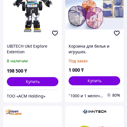
UBITECH Ukit Explore
Корзина для белья и
Extention
игрушек.
В наличии
Под заказ
1 000
₸
198 500
₸
Купить
Купить
80%
"1000 и 1 мелочь!"
ТОО «ACM Holding»