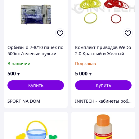
Орбизы d 7-8/10 пачек по
Комплект приводов WeDo
500шт/гелевые пульки
2.0 Красный и Желтый
В наличии
Под заказ
500
₸
5 000
₸
Купить
Купить
SPORT NA DOM
INNTECH - кабинеты робототехники и STEM под ключ по всему Казахстану. Дистрибьюторы крупных брендов.