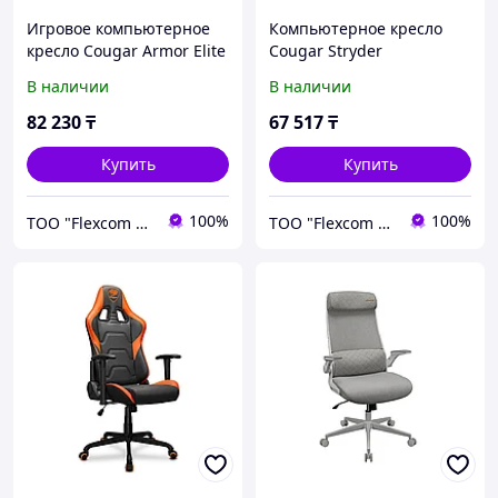
Игровое компьютерное
Компьютерное кресло
кресло Cougar Armor Elite
Cougar Stryder
Black
В наличии
В наличии
82 230
₸
67 517
₸
Купить
Купить
100%
100%
ТОО "Flexcom LTD"
ТОО "Flexcom LTD"