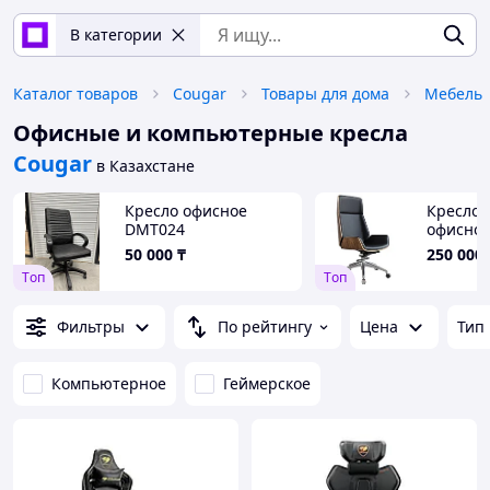
В категории
Каталог товаров
Cougar
Товары для дома
Мебель
Офисные и компьютерные кресла
Cougar
в Казахстане
Кресло офисное
Кресло 
DMT024
офисное
50 000
₸
250 000
Tоп
Tоп
Фильтры
По рейтингу
Цена
Тип
Компьютерное
Геймерское