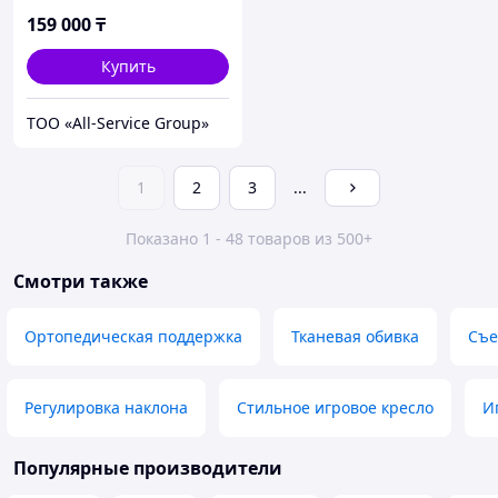
159 000
₸
Купить
ТОО «All-Service Group»
1
2
3
...
Показано 1 - 48 товаров из 500+
Смотри также
Ортопедическая поддержка
Тканевая обивка
Съе
Регулировка наклона
Стильное игровое кресло
И
Популярные производители