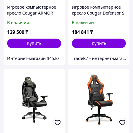
Игровое компьютерное
Игровое компьютерное
кресло Cougar ARMOR
кресло Cougar Defensor S
One V2 Gold F
Jet Gray F
В наличии
В наличии
129 500
₸
184 841
₸
Купить
Купить
Интернет-магазин 345.kz
TradeKZ - интернет-магазин