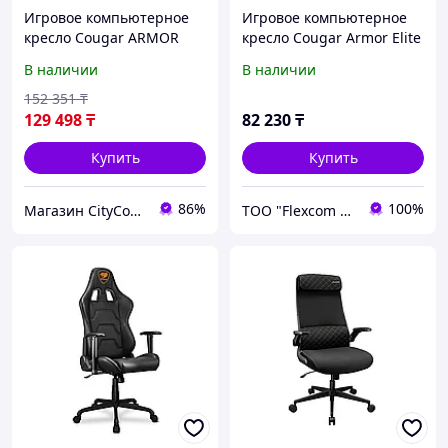
Игровое компьютерное
Игровое компьютерное
кресло Cougar ARMOR
кресло Cougar Armor Elite
One V2 Gold F
White
В наличии
В наличии
152 351
₸
129 498
₸
82 230
₸
Купить
Купить
86%
100%
Магазин CityCom.kz +7-727-250-1209
ТОО "Flexcom LTD"