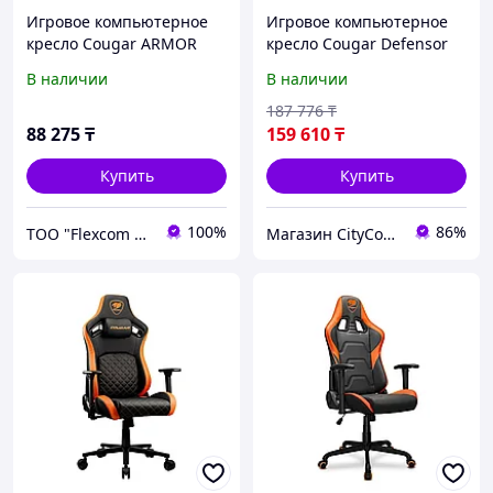
Игровое компьютерное
Игровое компьютерное
кресло Cougar ARMOR
кресло Cougar Defensor
One V2 Gold F
В наличии
В наличии
187 776
₸
88 275
₸
159 610
₸
Купить
Купить
100%
86%
ТОО "Flexcom LTD"
Магазин CityCom.kz +7-727-250-1209