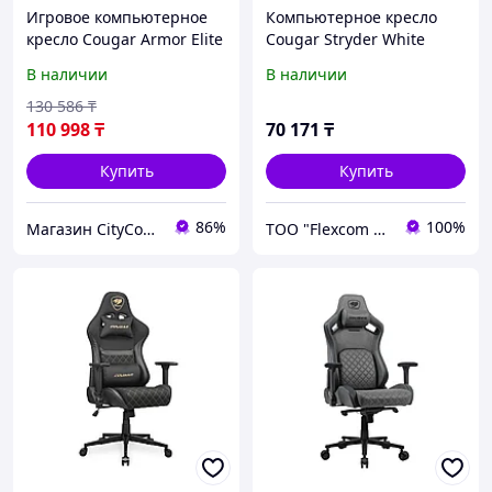
Игровое компьютерное
Компьютерное кресло
кресло Cougar Armor Elite
Cougar Stryder White
В наличии
В наличии
130 586
₸
110 998
₸
70 171
₸
Купить
Купить
86%
100%
Магазин CityCom.kz +7-727-250-1209
ТОО "Flexcom LTD"