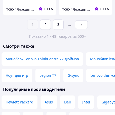
100%
100%
ТОО "Flexcom LTD"
ТОО "Flexcom LTD"
1
2
3
...
Показано 1 - 48 товаров из 500+
Смотри также
Моноблок Lenovo ThinkCentre 27 дюймов
Моноблок leno
Ноут для игр
Legion T7
G-sync
Lenovo thinkc
Популярные производители
Hewlett Packard
Asus
Dell
Intel
Gigabyt