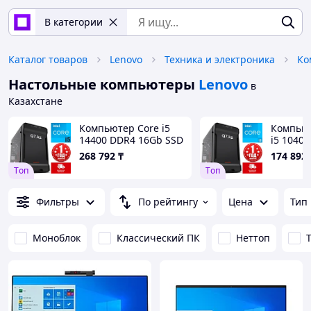
В категории
Каталог товаров
Lenovo
Техника и электроника
Ко
Настольные компьютеры
Lenovo
в
Казахстане
Компьютер Core i5
Компьют
14400 DDR4 16Gb SSD
i5 1040
256Gb
SSD 256
268 792
₸
174 892
11
Tоп
Tоп
Фильтры
По рейтингу
Цена
Тип
Моноблок
Классический ПК
Неттоп