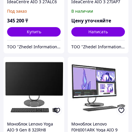
IdeaCentre AIO 3 27ALC6
IdeaCentre AIO 3 27IAP7
(F0FY00P1RK)
(F0GJ00NNRK)
Под заказ
В наличии
345 200
₸
Цену уточняйте
Купить
Написать
ТОО "Zhedel Information Systems"
ТОО "Zhedel Information Systems"
Моноблок Lenovo Yoga
Моноблок Lenovo
AIO 9 Gen 8 32IRH8
F0HJ001ARK Yoga AIO 9