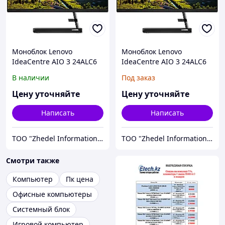
Моноблок Lenovo
Моноблок Lenovo
IdeaCentre AIO 3 24ALC6
IdeaCentre AIO 3 24ALC6
23,8'' (F0G100WXRK)
(F0G1011HRK)
В наличии
Под заказ
Цену уточняйте
Цену уточняйте
Написать
Написать
ТОО "Zhedel Information Systems"
ТОО "Zhedel Information Systems"
Смотри также
Компьютер
Пк цена
Офисные компьютеры
Системный блок
Игровой компьютер