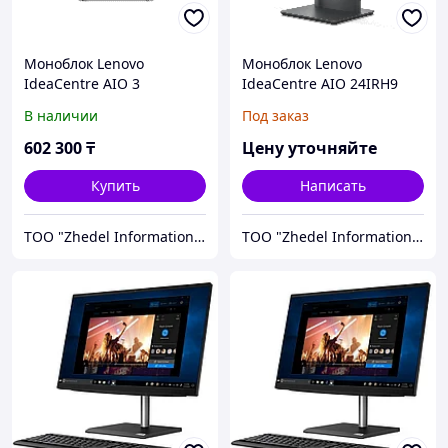
Моноблок Lenovo
Моноблок Lenovo
IdeaCentre AIO 3
IdeaCentre AIO 24IRH9
F0G1011JRK
(F0HN006ARU)
В наличии
Под заказ
602 300
₸
Цену уточняйте
Купить
Написать
ТОО "Zhedel Information Systems"
ТОО "Zhedel Information Systems"