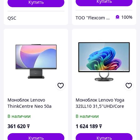
Купить
Купить
100%
ТОО "Flexcom LTD"
QSC
Моноблок Lenovo
Моноблок Lenovo Yoga
ThinkCentre Neo 50a
32ILL10 31,5"UHD/Core
23,8"FHD/Core i3-
Ultra 7-258V/32gb/1TB/GF
В наличии
В наличии
1315u/8gb/512gb/Dos
RTX4050
(12SC000JRU)
6gb/Win11(F0HX001FRU)
361 620
₸
1 624 189
₸
Купить
Купить