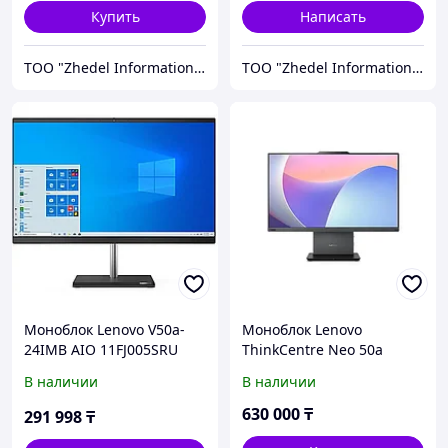
Купить
Написать
ТОО "Zhedel Information Systems"
ТОО "Zhedel Information Systems"
Моноблок Lenovo V50a-
Моноблок Lenovo
24IMB AIO 11FJ005SRU
ThinkCentre Neo 50a
23.8" Core i5-10400T 8Gb
24"FHD/Core i7-
В наличии
В наличии
256SSD
13620H/16gb/512gb/Win1
1 Pro (12SD0013RU)
630 000
₸
291 998
₸