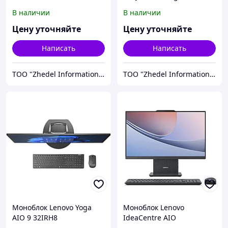
(F0HJ0015RK)
32IRH8 31,5" UHD
В наличии
В наличии
Цену уточняйте
Цену уточняйте
Написать
Написать
ТОО "Zhedel Information Systems"
ТОО "Zhedel Information Systems"
Моноблок Lenovo Yoga
Моноблок Lenovo
AIO 9 32IRH8
IdeaCentre AIO
(F0HJ002QRK)
(F0HM0056RK)