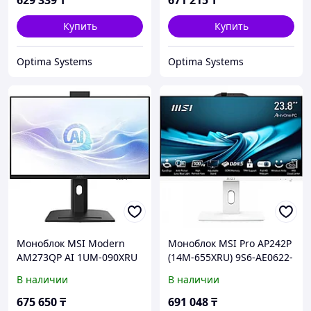
629 339
₸
671 215
₸
Купить
Купить
Optima Systems
Optima Systems
Моноблок MSI Modern
Моноблок MSI Pro AP242P
AM273QP AI 1UM-090XRU
(14M-655XRU) 9S6-AE0622-
9S6-AF0111-090 27 ", Intel,
1059 23.8 ", Intel, Core i5,
В наличии
В наличии
Core Ultra 5, 125H, 1.2, 16
14400, 2.5, 16 Гб, 512 Гб
Гб, 512 Гб
675 650
₸
691 048
₸