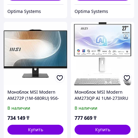
Optima Systems
Optima Systems
Моноблок MSI Modern
Моноблок MSI Modern
AM272P (1M-680RU) 9S6-
AM273QP AI 1UM-273XRU
AF8231-1037 27 ", Intel,
9S6-AF0112-273 27 ", Intel,
В наличии
В наличии
Core 5, 120U, 1.4, 16 Гб,
Core Ultra 7, 155U, 1.7, 16
512 Гб
Гб, 1 Тб
734 149
₸
777 669
₸
Купить
Купить