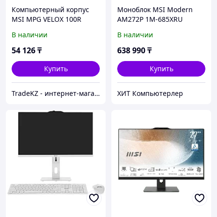
Компьютерный корпус
Моноблок MSI Modern
MSI MPG VELOX 100R
AM272P 1M-685XRU
ATX/Micro-ATX/Mini-ITX,
серый
В наличии
В наличии
2xUSB 3.2 Type-A, 1xUSB
3.2 Type-C
54 126
₸
638 990
₸
Купить
Купить
TradeKZ - интернет-магазин
ХИТ Компьютерлер