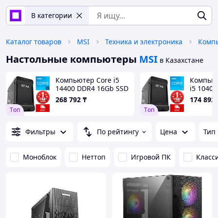
В категории
Каталог товаров
MSI
Техника и электроника
Компь
Настольные компьютеры
MSI
в Казахстане
Компьютер Core i5
Компьют
14400 DDR4 16Gb SSD
i5 1040
256Gb
SSD 256
268 792
₸
174 892
11
Tоп
Tоп
Фильтры
По рейтингу
Цена
Тип
Моноблок
Неттоп
Игровой ПК
Класс