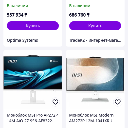
9S6-AE0722-2201 23.8 ",
7 150U, 32Gb, 1Tb, Non-
В наличии
В наличии
Intel, Core 5, 120U, 1.4, 16
OS, Белый 1M-685XRU
Гб, 512 Гб
557 934
₸
686 760
₸
Купить
Купить
Optima Systems
TradeKZ - интернет-магазин
Моноблок MSI Pro AP272P
Моноблок MSI Modern
14M AiO 27 9S6-AF8322-
AM272P 12M-1041XRU
814 27 ", Intel, Core i5,
9S6-AF8212-1041 27 ",