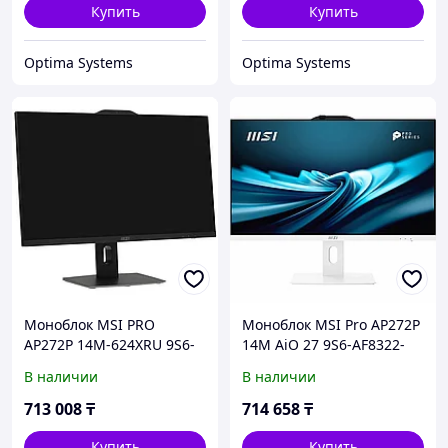
Купить
Купить
Optima Systems
Optima Systems
Моноблок MSI PRO
Моноблок MSI Pro AP272P
AP272P 14M-624XRU 9S6-
14M AiO 27 9S6-AF8322-
AF8321-802 27 ", Intel,
803 27 ", Intel, Core i5,
В наличии
В наличии
Core i5, 14400, 1.8, 16 Гб,
14400, 2.5, 16 Гб, 512 Гб
512 Гб
713 008
₸
714 658
₸
Купить
Купить