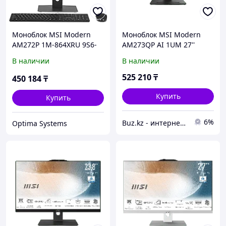
Моноблок MSI Modern
Моноблок MSI Modern
AM272P 1M-864XRU 9S6-
AM273QP AI 1UM 27''
AF8231-1035 27 ", Intel,
WQHD, Ultra 7 155U, 16Gb,
В наличии
В наличии
Core i3, 100U, 1.2, 8 Гб,
1Tb, Non-OS, Черный
256 Гб
1UM-003XRU
525 210
₸
450 184
₸
Купить
Купить
6%
Buz.kz - интернет магазин
Optima Systems