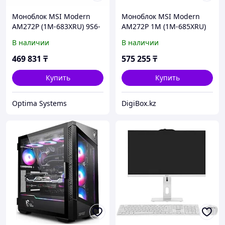
Моноблок MSI Modern
Моноблок MSI Modern
AM272P (1M-683XRU) 9S6-
AM272P 1M (1M-685XRU)
AF8231-1033 27 ", Intel,
[27" Full HD, Ultra 7 150U,
В наличии
В наличии
Core 3, 100U, 1.2, 8 Гб, 512
32 ГБ ОЗУ, 1 ТБ SSD, DOS]
Гб
469 831
₸
575 255
₸
Купить
Купить
Optima Systems
DigiBox.kz