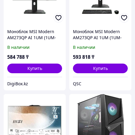
Моноблок MSI Modern
Моноблок MSI Modern
AM273QP AI 1UM (1UM-
AM273QP AI 1UM (1UM-
003XRU) [27" QHD, Ultra 7
003XRU) [27" QHD, Ultra 7
В наличии
В наличии
155U, 16 ГБ ОЗУ, 1 ТБ SSD,
155U, 16 ГБ ОЗУ, 1 ТБ SSD,
DOS]
DOS]
584 788
₸
593 818
₸
Купить
Купить
DigiBox.kz
QSC