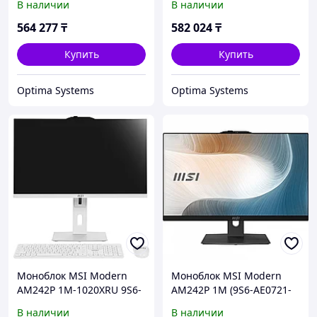
В наличии
В наличии
14400, 2.5, 8 Гб, 512 Гб
Intel, Core i5, 1235U, 3.3,
16 Гб, 1 Тб
564 277
₸
582 024
₸
Купить
Купить
Optima Systems
Optima Systems
Моноблок MSI Modern
Моноблок MSI Modern
AM242P 1M-1020XRU 9S6-
AM242P 1M (9S6-AE0721-
AE0722-1465 23.8 ", Intel,
1466) 23.8 ", Intel, Core 7,
В наличии
В наличии