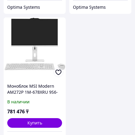
Optima Systems
Optima Systems
Моноблок MSI Modern
AM272P 1M-678XRU 9S6-
AF8232-1025 27 ", Intel,
В наличии
Core 7, 150U, 1.8, 16 Гб,
512 Гб
781 476
₸
Купить