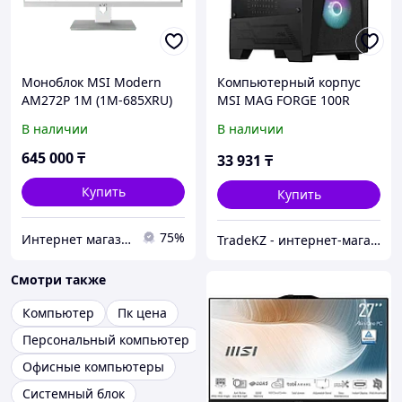
Моноблок MSI Modern
Компьютерный корпус
AM272P 1M (1M-685XRU)
MSI MAG FORGE 100R
ATX/mATX/Mini-ITX 2x3.5",
В наличии
В наличии
3x2.5", 2xUSB 3.2 Gen1,
Audio, Mic
645 000
₸
33 931
₸
Купить
Купить
75%
Интернет магазин "Техника"
TradeKZ - интернет-магазин
Смотри также
Компьютер
Пк цена
Персональный компьютер
Офисные компьютеры
Системный блок