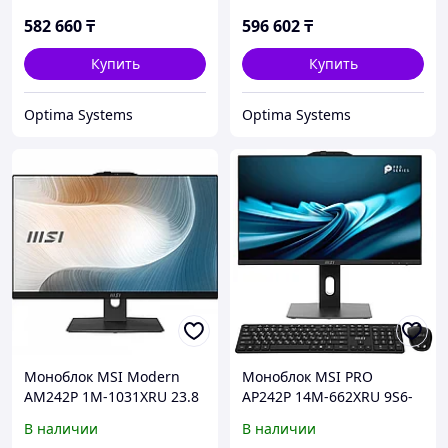
Core 7, 150U, 1.8, 16 Гб,
150U, 1.8, 16 Гб, 512 Гб
512 Гб
582 660
₸
596 602
₸
Купить
Купить
Optima Systems
Optima Systems
Моноблок MSI Modern
Моноблок MSI PRO
AM242P 1M-1031XRU 23.8
AP242P 14M-662XRU 9S6-
9S6-AE0721-1475 23.8 ",
AE0621-834 23.8 ", Intel,
В наличии
В наличии
Intel, Core 5, 120U, 1.4, 8
Core i3, 14100, 3.5, 16 Гб,