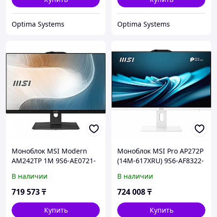
Optima Systems
Optima Systems
Моноблок MSI Modern
Моноблок MSI Pro AP272P
AM242TP 1M 9S6-AE0721-
(14M-617XRU) 9S6-AF8322-
1468 23.8 ", Intel, Core 5,
1060 27 ", Intel, Core i5,
В наличии
В наличии
120U, 1.4, 16 Гб, 512 Гб
14400, 2.5, 16 Гб, 512 Гб
719 573
₸
724 008
₸
Купить
Купить