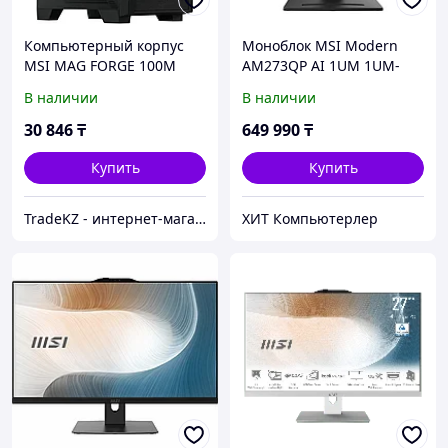
Компьютерный корпус
Моноблок MSI Modern
MSI MAG FORGE 100M
AM273QP AI 1UM 1UM-
ATX/mATX/Mini-ITX 2x3.5",
003XRU черный
В наличии
В наличии
3x2.5", 2xUSB 3.2 Gen1,
Audio, Mic
30 846
₸
649 990
₸
Купить
Купить
TradeKZ - интернет-магазин
ХИТ Компьютерлер