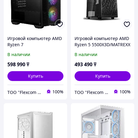
Игровой компьютер AMD
Игровой компьютер AMD
Ryzen 7
Ryzen 5 5500X3D/MATREXX
7800X3D/M100A/MSI
30/MSI B840M-B/500Gb
В наличии
В наличии
B840M-B/500Gb SSD
SSD MSI/16GB DDR5
MSI/16GB DDR5
5600MHz/RTX 5060/600W
598 990
₸
493 490
₸
5600MHz/RTX5060/650W
Купить
Купить
100%
100%
ТОО "Flexcom LTD"
ТОО "Flexcom LTD"