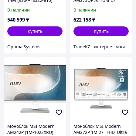
14M [9S6-AF8322-810]
AM273QP AI 1UM 27''
White 27 27 ", Intel, Core
WQHD, Ultra 7 155U, 16Gb,
В наличии
В наличии
i3, 14100, 3.5, 16 Гб, 512 Гб
1Tb, Non-OS, Черный
1UM-003XRU
540 599
₸
622 158
₸
Купить
Купить
Optima Systems
TradeKZ - интернет-магазин
Моноблок MSI Modern
Моноблок MSI Modern
AM242P (1M-1022XRU)
AM272P 1M 27'' FHD, Ultra