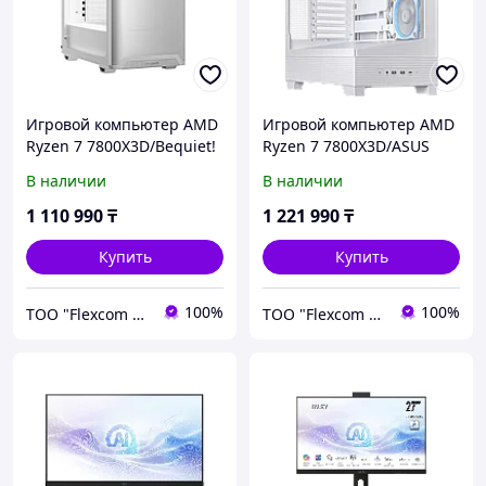
Игровой компьютер AMD
Игровой компьютер AMD
Ryzen 7 7800X3D/Bequiet!
Ryzen 7 7800X3D/ASUS
Pure Base 501/MSI B850M
A31 PLUS/MSI B850M
В наличии
В наличии
WIFI6E/1000Gb SSD
WIFI6E/1000Gb SSD
MSI/32GB DDR5
Kingston/32GB DDR5
1 110 990
₸
1 221 990
₸
5600MHz/5070/1000W
5600MHz/5070/1000W
Купить
Купить
100%
100%
ТОО "Flexcom LTD"
ТОО "Flexcom LTD"