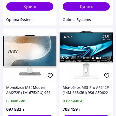
Купить
Купить
Optima Systems
Optima Systems
Моноблок MSI Modern
Моноблок MSI Pro AP242P
AM272P (1M-675XRU) 9S6-
(14M-668XRU) 9S6-AE0622-
AF8232-1409 27 ", Intel,
1058 23.8 ", Intel, Core i7,
В наличии
В наличии
Core 5, 120U, 1.4, 16 Гб,
14700, 2.1, 16 Гб, 512 Гб
512 Гб
697 832
₸
708 159
₸