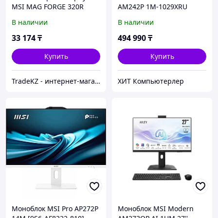
MSI MAG FORGE 320R
AM242P 1M-1029XRU
AIRFLOW ATX/mATX/Mini-
черный
В наличии
В наличии
ITX 2x3.5", 3x2.5", 2xUSB
3.2 Type-A
33 174
₸
494 990
₸
Купить
Купить
TradeKZ - интернет-магазин
ХИТ Компьютерлер
Моноблок MSI Pro AP272P
Моноблок MSI Modern