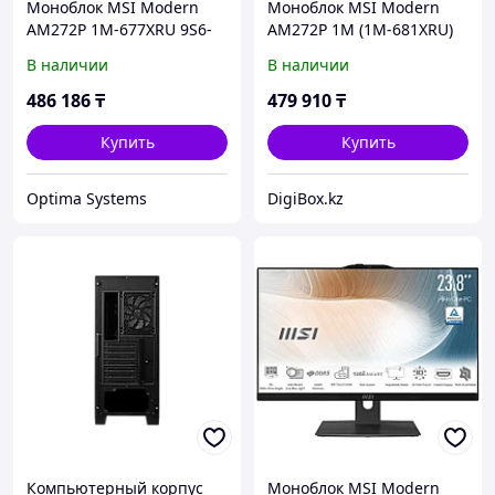
Моноблок MSI Modern
Моноблок MSI Modern
AM272P 1M-677XRU 9S6-
AM272P 1M (1M-681XRU)
AF8232-1032 27 ", Intel,
[27" Full HD, Ultra 5 120U,
В наличии
В наличии
Core 3, 100U, 1.2, 8 Гб, 512
16 ГБ ОЗУ, 512 ГБ SSD,
Гб
DOS]
486 186
₸
479 910
₸
Купить
Купить
Optima Systems
DigiBox.kz
Компьютерный корпус
Моноблок MSI Modern