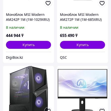
Моноблок MSI Modern
Моноблок MSI Modern
AM242P 1M (1M-1029XRU)
AM272P 1M (1M-685XRU)
[24" Full HD, Ultra 5 120U,
[27" Full HD, Ultra 7 150U,
В наличии
В наличии
16 ГБ ОЗУ, 512 ГБ SSD,
32 ГБ ОЗУ, 1 ТБ SSD, DOS]
DOS]
444 944
₸
655 490
₸
Купить
Купить
DigiBox.kz
QSC