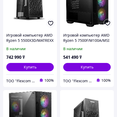
Игровой компьютер AMD
Игровой компьютер AMD
Ryzen 5 5500X3D/MATREXX
Ryzen 5 7500F/M100A/MSI
30/MSI B840M-B/500Gb
B840M-B/1000Gb SSD
В наличии
В наличии
SSD Kingston/16GB DDR5
MSI/16GB DDR5
5600MHz/RTX
5600MHz/RTX5050/650W
742 990
₸
541 490
₸
5060TI/600W
Купить
Купить
100%
100%
ТОО "Flexcom LTD"
ТОО "Flexcom LTD"