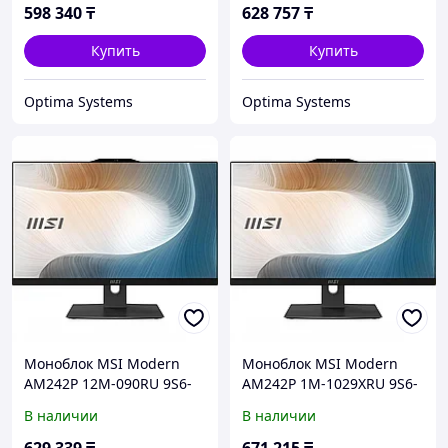
Гб, 512 Гб
512 Гб
598 340
₸
628 757
₸
Купить
Купить
Optima Systems
Optima Systems
Моноблок MSI Modern
Моноблок MSI Modern
AM242P 12M-090RU 9S6-
AM242P 1M-1029XRU 9S6-
AE0711-840 23.8 ", Intel,
AE0721-1029 23.8 ", Intel,
В наличии
В наличии
Core i5, 1240P, 3.3, 16 Гб,
Core i5, 120U, 1.4, 16 Гб,
512 Гб
512 Гб