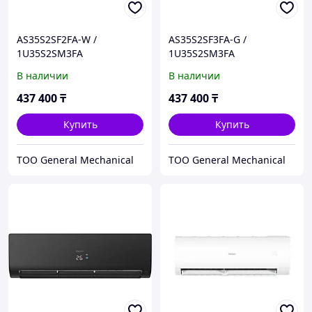
AS35S2SF2FA-W /
AS35S2SF3FA-G /
1U35S2SM3FA
1U35S2SM3FA
Инверторный
Инверторный
В наличии
В наличии
кондиционер серии Flexis
кондиционер серии Flexis
Super Match HAIER
Super Match HAIER
437 400
₸
437 400
₸
Купить
Купить
ТОО General Mechanical
ТОО General Mechanical