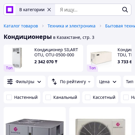
В категории
Каталог товаров
Техника и электроника
Бытовая техн
Кондиционеры
в Казахстане, стр. 3
Кондиционер SILART
Кондици
OTU, OTU-0500-000
TDU, TD
2 342 070
₸
3 733 68
Tоп
Tоп
Фильтры
По рейтингу
Цена
Тип
Настенный
Канальный
Кассетный
Н