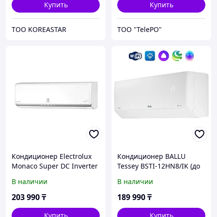
Купить
Купить
ТОО KOREASTAR
ТОО "TelePO"
Кондиционер Electrolux
Кондиционер BALLU
Monaco Super DC Inverter
Tessey BSTI-12HN8/IK (до
EACS/I-09HM/N8
35 м2)
В наличии
В наличии
203 990
₸
189 990
₸
Купить
Купить