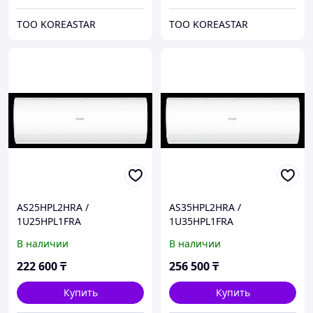
ТОО KOREASTAR
ТОО KOREASTAR
AS25HPL2HRA /
AS35HPL2HRA /
1U25HPL1FRA
1U35HPL1FRA
Инверторный
Инверторный
В наличии
В наличии
кондиционер серии Coral
кондиционер серии Coral
DC HAIER
DC HAIER
222 600
₸
256 500
₸
Купить
Купить