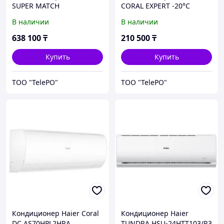
SUPER MATCH
CORAL EXPERT -20°C
AS70S2SF2FA-B
AS25PHP3HRA
В наличии
В наличии
638 100
₸
210 500
₸
Купить
Купить
ТОО "TelePO"
ТОО "TelePO"
Кондиционер Haier Coral
Кондиционер Haier
DC AS70HPL2HRA
TUNDRA HSU-24HTT103/R3