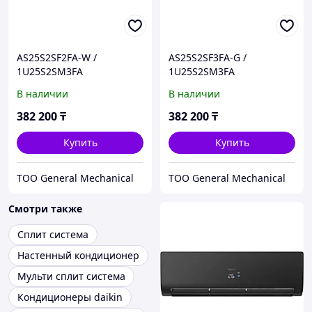
AS25S2SF2FA-W /
AS25S2SF3FA-G /
1U25S2SM3FA
1U25S2SM3FA
Инверторный
Инверторный
В наличии
В наличии
кондиционер серии Flexis
кондиционер серии Flexis
Super Match HAIER
Super Match HAIER
382 200
₸
382 200
₸
Купить
Купить
ТОО General Mechanical
ТОО General Mechanical
Смотри также
Сплит система
Настенный кондиционер
Мульти сплит система
Кондиционеры daikin