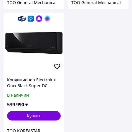
ТОО General Mechanical
ТОО General Mechanical
Кондиционер Electrolux
Onix Black Super DC
Inverter EACS/I-24HIX-
В наличии
BLACK/N8_V2/WF (до 70
м2)
539 990
₸
Купить
ТОО KOREASTAR