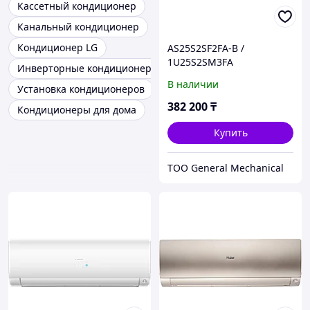
Кассетный кондиционер
Канальный кондиционер
Кондиционер LG
AS25S2SF2FA-B /
1U25S2SM3FA
Инверторные кондиционеры
Инверторный
В наличии
Установка кондиционеров
кондиционер серии Flexis
Super Match HAIER
382 200
₸
Кондиционеры для дома
Купить
ТОО General Mechanical