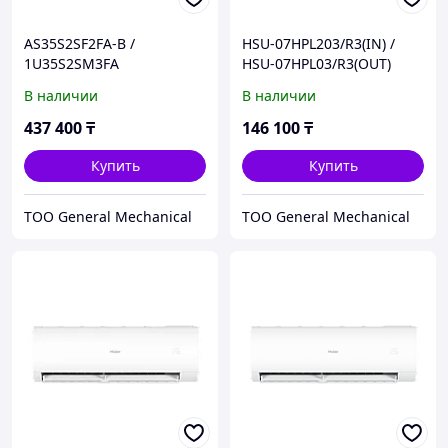
AS35S2SF2FA-B /
HSU-07HPL203/R3(IN) /
1U35S2SM3FA
HSU-07HPL03/R3(OUT)
Инверторный
Кондиционер серии Coral
В наличии
В наличии
кондиционер серии Flexis
On-Off HAIER
Super Match HAIER
437 400
₸
146 100
₸
Купить
Купить
ТОО General Mechanical
ТОО General Mechanical