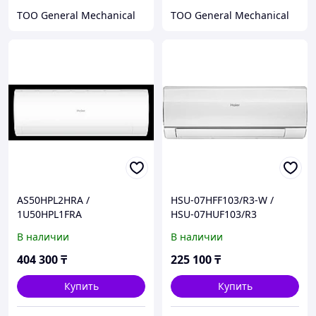
ТОО General Mechanical
ТОО General Mechanical
AS50HPL2HRA /
HSU-07HFF103/R3-W /
1U50HPL1FRA
HSU-07HUF103/R3
Инверторный
Кондиционер серии Flexis
В наличии
В наличии
кондиционер серии Coral
On-Off HAIER с
DC HAIER
установочным
404 300
₸
225 100
₸
комплектом
Купить
Купить