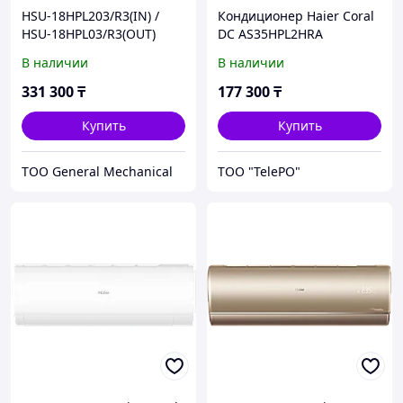
HSU-18HPL203/R3(IN) /
Кондиционер Haier Coral
HSU-18HPL03/R3(OUT)
DC AS35HPL2HRA
Кондиционер серии Coral
В наличии
В наличии
On-Off HAIER
331 300
₸
177 300
₸
Купить
Купить
ТОО General Mechanical
ТОО "TelePO"