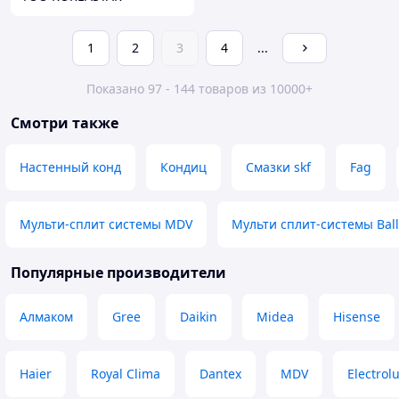
1
2
3
4
...
Показано 97 - 144 товаров из 10000+
Смотри также
Настенный конд
Кондиц
Смазки skf
Fag
Мульти-сплит системы MDV
Мульти сплит-системы Bal
Популярные производители
Алмаком
Gree
Daikin
Midea
Hisense
Haier
Royal Clima
Dantex
MDV
Electrol