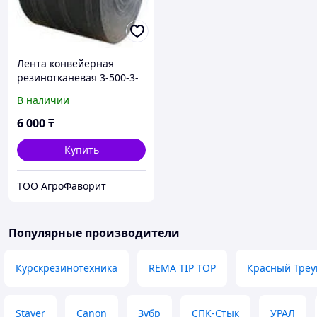
Лента конвейерная
резинотканевая 3-500-3-
БКНЛ-65
В наличии
6 000
₸
Купить
ТОО АгроФаворит
Популярные производители
Курскрезинотехника
REMA TIP TOP
Красный Треу
Stayer
Canon
Зубр
СПК-Стык
УРАЛ