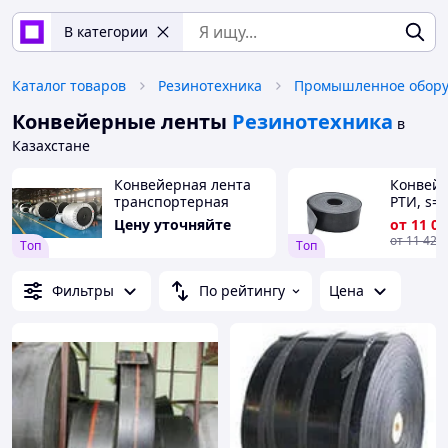
В категории
Каталог товаров
Резинотехника
Конвейерные ленты
Резинотехника
в
Казахстане
Конвейерная лента
Конвей
транспортерная
РТИ, s= 
13-2000
Цену уточняйте
от
11 07
БКНЛ; ЭМ
от
11 420
Tоп
Tоп
Фильтры
По рейтингу
Цена