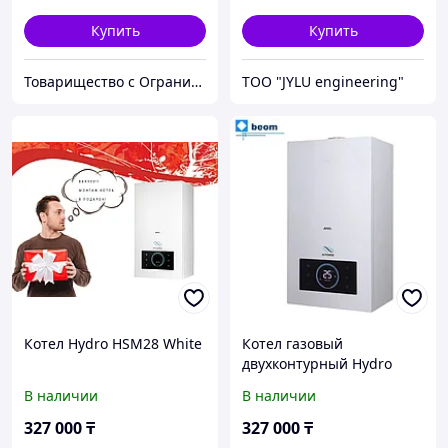
Купить
Купить
Товарищество с Ограниченной Ответственностью "ТеплоАзии"
TOO "JYLU engineering"
Котел Hydro HSM28 White
Котел газовый
двухконтурный Hydro
HSM28 White ( кВт 28 |
В наличии
В наличии
280м2 | настенный | 14
л/мин | Вес 36 кг|
327 000
₸
327 000
₸
740×410×320 мм |