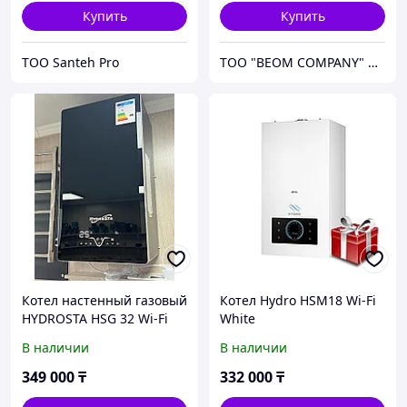
Природный газ)
Купить
Купить
ТОО Santeh Pro
ТОО "BEOM COMPANY" Более 10 лет успешной работы
Котел настенный газовый
Котел Hydro HSM18 Wi-Fi
HYDROSTA HSG 32 Wi-Fi
White
Black (черный) (320кв.м)
В наличии
В наличии
349 000
₸
332 000
₸