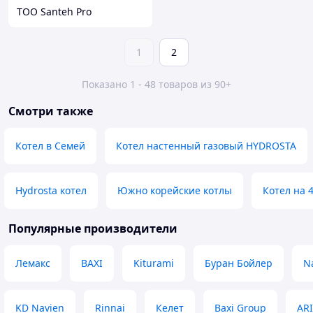
ТОО Santeh Pro
1
2
Показано 1 - 48 товаров из 90+
Смотри также
Котел в Семей
Котел настенный газовый HYDROSTA
Hydrosta котел
Южно корейские котлы
Котел на 
Популярные производители
Лемакс
BAXI
Kiturami
Буран Бойлер
N
KD Navien
Rinnai
Келет
Baxi Group
AR