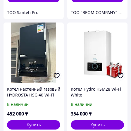
ТОО Santeh Pro
ТОО "BEOM COMPANY" Более 10 лет успешной работы
Котел настенный газовый
Котел Hydro HSM28 Wi-Fi
HYDROSTA HSG 40 Wi-Fi
White
Black (черный) (400кв.м)
В наличии
В наличии
452 000
₸
354 000
₸
Купить
Купить