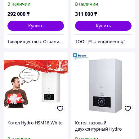
Black (черный) (180кв.м)
В наличии
В наличии
292 000
₸
311 000
₸
Купить
Купить
Товарищество с Ограниченной Ответственностью "ТеплоАзии"
TOO "JYLU engineering"
Котел Hydro HSM18 White
Котел газовый
двухконтурный Hydro
HSM18 White ( кВт 18 |
В наличии
В наличии