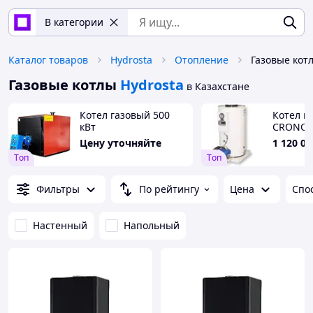
В категории
Каталог товаров
Hydrosta
Отопление
Газовые кот
Газовые котлы
Hydrosta
в Казахстане
Котел газовый 500
Котел г
кВт
CRONOS 
китайск
Цену уточняйте
1 120 00
Tоп
Tоп
Фильтры
По рейтингу
Цена
Спо
Настенный
Напольный