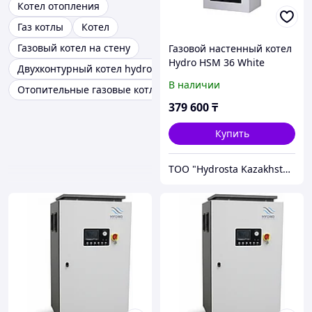
Котел отопления
Газ котлы
Котел
Газовый котел на стену
Газовой настенный котел
Hydro HSM 36 White
Двухконтурный котел hydrosta
В наличии
Отопительные газовые котлы для частного дома
379 600
₸
Купить
TOO "Hydrosta Kazakhstan"