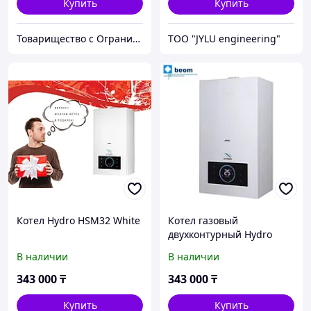
Купить
Купить
Товарищество с Ограниченной Ответственностью "ТеплоАзии"
TOO "JYLU engineering"
Котел Hydro HSM32 White
Котел газовый
двухконтурный Hydro
HSM32 White ( кВт 32 |
В наличии
В наличии
320м2 | настенный | 16
л/мин | Вес 39 кг|
343 000
₸
343 000
₸
740×410×320 мм |
Природный газ)
Купить
Купить