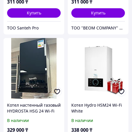
л/мин | Вес 35 кг |
311 000
₸
311 000
₸
740×410×320 м |
Природный газ)
Купить
Купить
ТОО Santeh Pro
ТОО "BEOM COMPANY" Более 10 лет успешной работы
Котел настенный газовый
Котел Hydro HSM24 Wi-Fi
HYDROSTA HSG 24 Wi-Fi
White
Black (черный) (240кв.м)
В наличии
В наличии
329 000
₸
338 000
₸