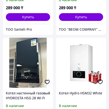
180м2 | настенный | 9 л/
мин | Вес 35 кг|
289 000
₸
289 000
₸
740×410×320 мм |
Природный газ )
Купить
Купить
ТОО Santeh Pro
ТОО "BEOM COMPANY" Более 10 лет успешной работы
Котел настенный газовый
Котел Hydro HSM32 White
HYDROSTA HSG 28 Wi-Fi
Black (черный) (280кв.м)
В наличии
В наличии