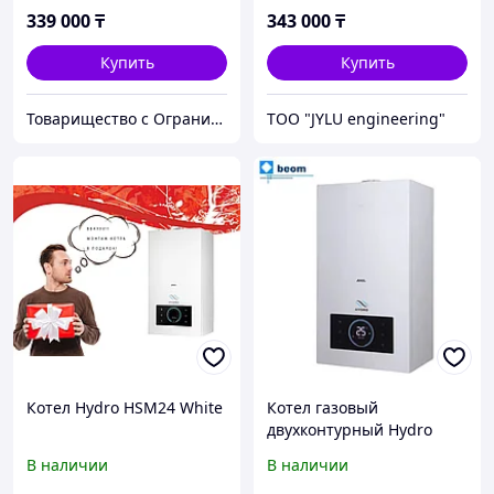
339 000
₸
343 000
₸
Купить
Купить
Товарищество с Ограниченной Ответственностью "ТеплоАзии"
TOO "JYLU engineering"
Котел Hydro HSM24 White
Котел газовый
двухконтурный Hydro
HSM24 White ( кВт 24 |
В наличии
В наличии
240м2 | настенный | 12