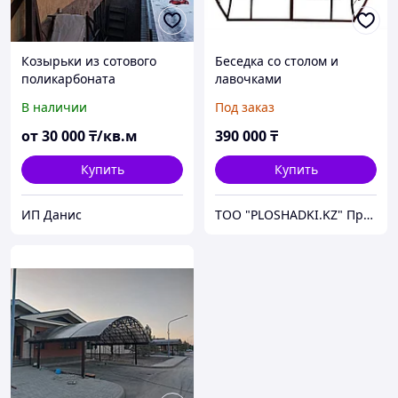
Козырьки из сотового
Беседка со столом и
поликарбоната
лавочками
В наличии
Под заказ
от
30 000
₸/кв.м
390 000
₸
Купить
Купить
ИП Данис
ТОО "PLOSHADKI.KZ" Производство малых архитектурных форм