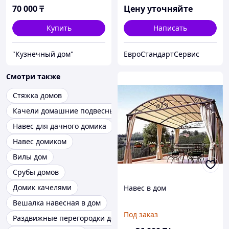
70 000
₸
Цену уточняйте
Купить
Написать
"Кузнечный дом"
ЕвроСтандартСервис
Смотри также
Стяжка домов
Качели домашние подвесные
Навес для дачного домика
Навес домиком
Вилы дом
Срубы домов
Домик качелями
Навес в дом
Вешалка навесная в дом
Под заказ
Раздвижные перегородки дома