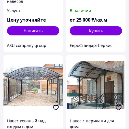
навесов
Услуга
В наличии
Цену уточняйте
от
25 000
₸/кв.м
Написать
Купить
ASU company group
ЕвроСтандартСервис
Навес кованый над
Навес с перилами для
входом в дом
дома