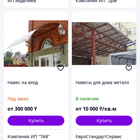
ИП Абделиев
Компания ИП "Цой"
Навес на вход
Навесы для дома металл
Под заказ
В наличии
от
300 000
₸
от
10 000
₸/кв.м
Купить
Купить
Компания ИП "ТАВ"
ЕвроСтандартСервис