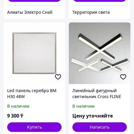
Алматы Электро Снаб
Территория света
Led панель серебро BM
Линейный фигурный
H30 48W
светильник Cross FLINE
Belight 1500*1500мм
В наличии
В наличии
100W
9 300
₸
Цену уточняйте
Купить
Написать