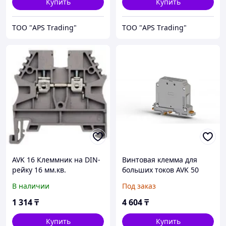
Купить
Купить
ТОО "APS Тrading"
ТОО "APS Тrading"
AVK 16 Клеммник на DIN-
Винтовая клемма для
рейку 16 мм.кв.
больших токов AVK 50
В наличии
Под заказ
1 314
₸
4 604
₸
Купить
Купить