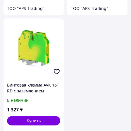
ТОО "APS Тrading"
ТОО "APS Тrading"
Винтовая клемма AVK 16T
RD с заземлением
В наличии
1 327
₸
Купить