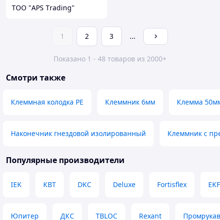
ТОО "APS Тrading"
1
2
3
...
Показано 1 - 48 товаров из 2000+
Смотри также
Клеммная колодка PE
Клеммник 6мм
Клемма 50м
Наконечник гнездовой изолированный
Клеммник с пр
Популярные производители
IEK
КВТ
DKC
Deluxe
Fortisflex
EKF
Юпитер
ДКС
TBLOC
Rexant
Промрука