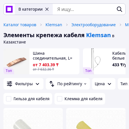
В категории
Каталог товаров
Klemsan
Электрооборудование
М
Элементы крепежа кабеля
Klemsan
в
Казахстане
Шина
Кабельн
соединительная, L=
белые З
220-1000 мм, Тип: PIN
мм, 100 
от
7 403
.39
₸
433
₸/у
(штырь); FORK
25-100)
от
7 632
.36
₸
Tоп
Tоп
(вилка); PIN (12
штырь)
Фильтры
По рейтингу
Цена
Тип
Гильза для кабеля
Клемма для кабеля