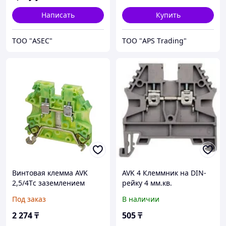
Написать
Купить
ТОО "ASEC"
ТОО "APS Тrading"
Винтовая клемма AVK
AVK 4 Клеммник на DIN-
2,5/4Tс заземлением
рейку 4 мм.кв.
Под заказ
В наличии
2 274
₸
505
₸