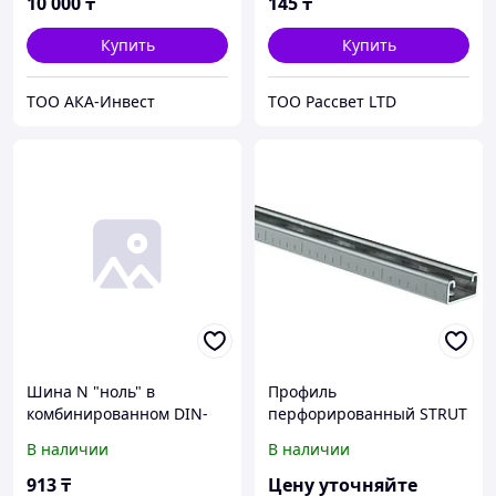
10 000
₸
145
₸
Купить
Купить
ТОО АКА-Инвест
ТОО Рассвет LTD
Шина N "ноль" в
Профиль
комбинированном DIN-
перфорированный STRUT
изоляторе типа "Стойка"
41х21х500-1,5 IEK
В наличии
В наличии
ШНИ-8х12-8-КС-С IEK
913
₸
Цену уточняйте