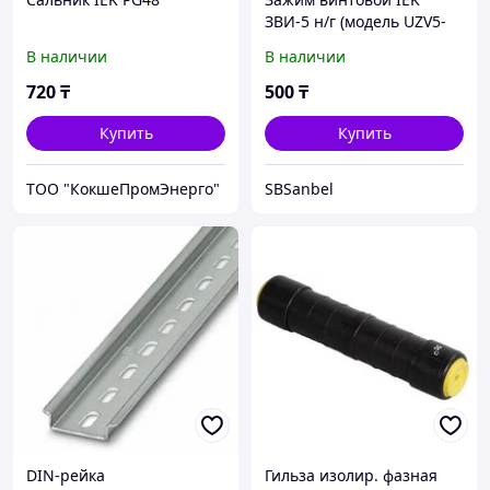
ЗВИ-5 н/г (модель UZV5-
005-04)
В наличии
В наличии
720
₸
500
₸
Купить
Купить
ТОО "КокшеПромЭнерго"
SBSanbel
DIN-рейка
Гильза изолир. фазная