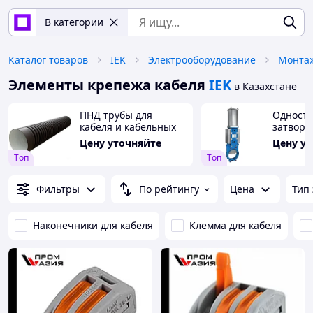
В категории
Каталог товаров
IEK
Электрооборудование
Монтаж
Элементы крепежа кабеля
IEK
в Казахстане
ПНД трубы для
Одност
кабеля и кабельных
затвор 
сетей
емкосте
Цену уточняйте
Цену у
DN 80 м
Tоп
Tоп
Фильтры
По рейтингу
Цена
Тип
Наконечники для кабеля
Клемма для кабеля