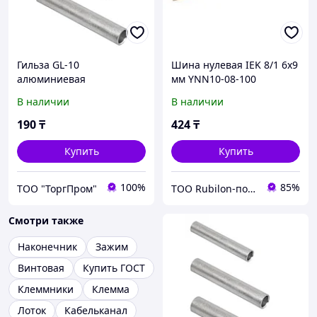
Гильза GL-10
Шина нулевая IEK 8/1 6х9
алюминиевая
мм YNN10-08-100
соединительная ИЭК
В наличии
В наличии
190
₸
424
₸
Купить
Купить
100%
85%
ТОО "ТоргПром"
ТОО Rubilon-поставщик №1
Смотри также
Наконечник
Зажим
Винтовая
Купить ГОСТ
Клеммники
Клемма
Лоток
Кабельканал