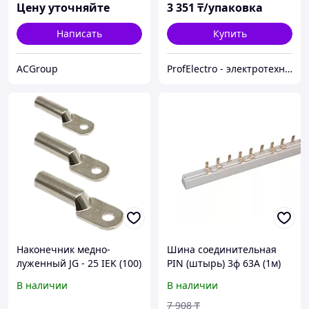
Цену уточняйте
3 351
₸/упаковка
Написать
Купить
ACGroup
ProfElectro - электротехническое оборудование
Наконечник медно-
Шина соединительная
луженный JG - 25 IEK (100)
PIN (штырь) 3ф 63А (1м)
IEK (10)
В наличии
В наличии
7 908
₸