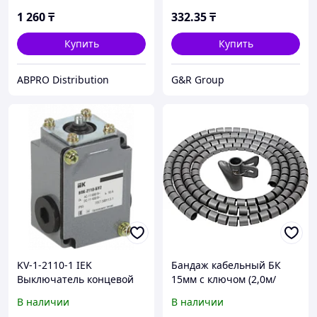
1 260
₸
332
.35
₸
Купить
Купить
ABPRO Distribution
G&R Group
KV-1-2110-1 IEK
Бандаж кабельный БК
Выключатель концевой
15мм с ключом (2,0м/
ВПК-2110-БУ2 толкатель
упак) IEK
В наличии
В наличии
IP65 IEK