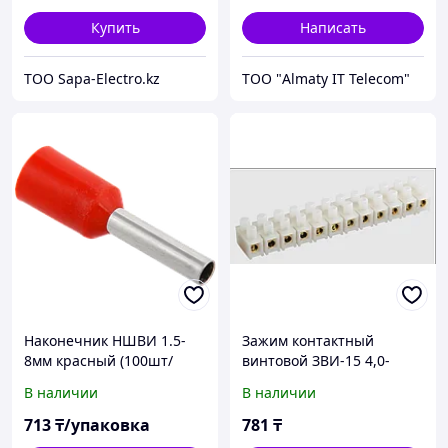
Купить
Написать
ТОО Sapa-Electro.kz
ТОО "Almaty IT Telecom"
Наконечник НШВИ 1.5-
Зажим контактный
8мм красный (100шт/
винтовой ЗВИ-15 4,0-
упаковка) IEK
10мм2 12пар IEK
В наличии
В наличии
713
₸/упаковка
781
₸