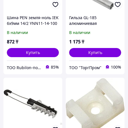
Шина PEN земля-ноль IEK
Гильза GL-185
6х9мм 14/2 YNN11-14-100
алюминиевая
соединительная ИЭК
В наличии
В наличии
872
₸
1 175
₸
Купить
Купить
85%
100%
ТОО Rubilon-поставщик №1
ТОО "ТоргПром"