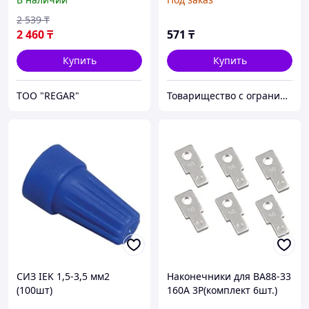
2 539
₸
2 460
₸
571
₸
Купить
Купить
TOO "REGAR"
Товарищество с ограниченной ответственностью "Nabludenie.kz"
СИЗ IEK 1,5-3,5 мм2
Наконечники для ВА88-33
(100шт)
160А 3Р(комплект 6шт.)
ИЭК