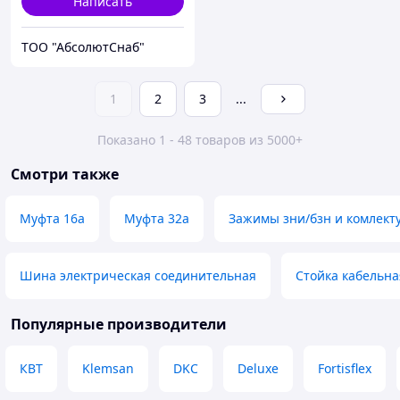
Написать
ТОО "АбсолютСнаб"
1
2
3
...
Показано 1 - 48 товаров из 5000+
Смотри также
Муфта 16а
Муфта 32а
Зажимы зни/бзн и комлек
Шина электрическая соединительная
Стойка кабельна
Популярные производители
КВТ
Klemsan
DKC
Deluxe
Fortisflex