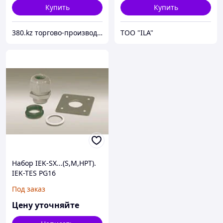
Купить
Купить
380.kz торгово-производственная компания (ТОО "AilinEX" юр. лицо)
ТОО "ILA"
Набор IEK-SX...(S,M,HPT).
IEK-TES PG16
Под заказ
Цену уточняйте