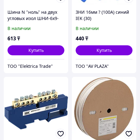
Шина N "ноль" на двух
ЗНИ 16мм ? (100А) синий
угловых изол ШНИ-6х9-
IEK (30)
10-У2-С IEK E-PRO
В наличии
В наличии
613
₸
440
₸
Купить
Купить
ТОО "Elektrica Trade"
ТОО "AV PLAZA"