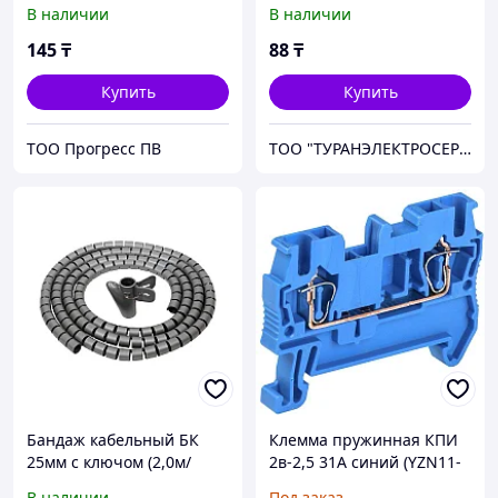
IEK E-PRO
В наличии
В наличии
145
₸
88
₸
Купить
Купить
ТОО Прогресс ПВ
ТОО "ТУРАНЭЛЕКТРОСЕРВИС"
Бандаж кабельный БК
Клемма пружинная КПИ
25мм с ключом (2,0м/
2в-2,5 31А синий (YZN11-
упак) IEK
002-K07)
В наличии
Под заказ