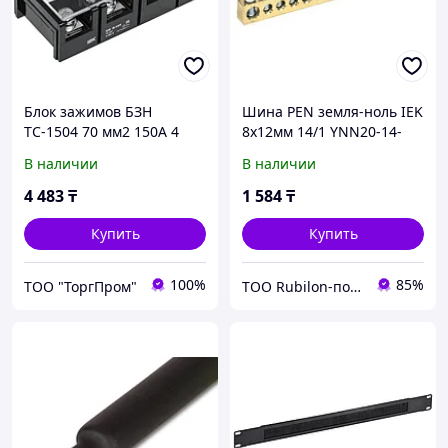
Блок зажимов БЗН
Шина PEN земля-ноль IEK
ТС-1504 70 мм2 150A 4
8х12мм 14/1 YNN20-14-
пары ИЭК
100
В наличии
В наличии
4 483
₸
1 584
₸
Купить
Купить
100%
85%
ТОО "ТоргПром"
ТОО Rubilon-поставщик №1