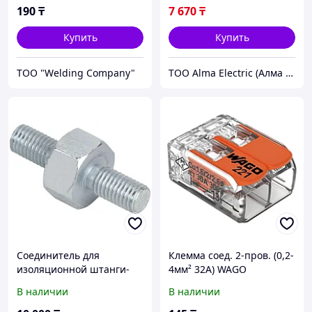
190
₸
7 670
₸
Купить
Купить
ТОО "Welding Company"
ТОО Alma Electric (Алма Электрик)
Соединитель для
Клемма соед. 2-пров. (0,2-
изоляционной штанги-
4мм² 32А) WAGO
молниеприемника
В наличии
В наличии
оцинкованная сталь