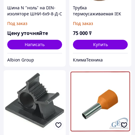
Шина N "ноль" на DIN-
Трубка
изоляторе ШНИ-6х9-8-Д-С
термоусаживаемая IEK
IEK
ТТУ 30/15 черная (50м/
Под заказ
Под заказ
упак)
Цену уточняйте
75 000
₸
Написать
Купить
Albion Group
КлимаТехника