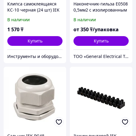
Клипса самоклеящаяся
Наконечник-гильза E0508
КС-10 черная (24 шт) IEK
0,5мм2 с изолированным
UHP40-D10-K02
фланцем (100шт/упак)
В наличии
В наличии
1 570
₸
от
350
₸/упаковка
Купить
Купить
Инструменты и оборудование StellarTrade
ТОО «General Electrical Technology"
Сальник IEK PG48
Зажим винтовой IEK