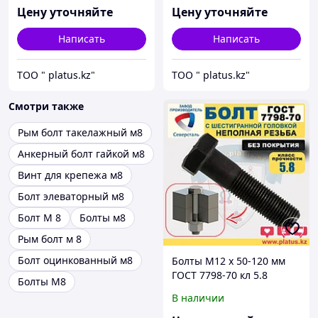
Цену уточняйте
Цену уточняйте
Написать
Написать
ТОО " platus.kz"
ТОО " platus.kz"
Смотри также
Рым болт такелажный м8
Анкерный болт гайкой м8
Винт для крепежа м8
Болт элеваторный м8
Болт М 8
Болты м8
Рым болт м 8
Болт оцинкованный м8
Болты М12 х 50-120 мм
ГОСТ 7798-70 кл 5.8
Болты M8
(неполная резьба, без
В наличии
покрытия)