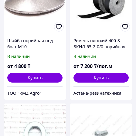
Шайба норийная под
Ремень плоский 400-8-
болт М10
БКНЛ-65-2-0/0 норийная
лента
В наличии
В наличии
от
4 800
₸
от
7 200
₸/пог.м
Купить
Купить
ТОО "RMZ Agro"
Астана-резинатехника