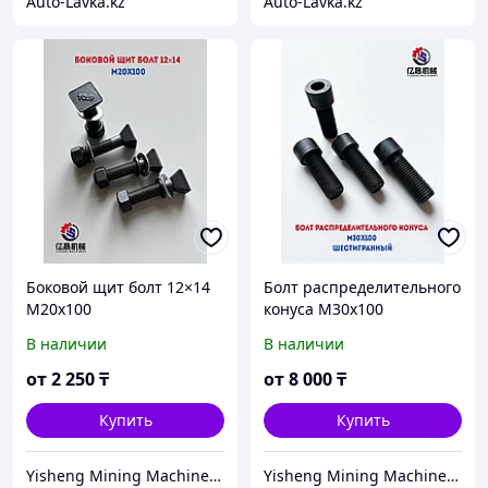
Auto-Lavka.kz
Auto-Lavka.kz
Боковой щит болт 12×14
Болт распределительного
M20x100
конуса M30x100
шестигранный
В наличии
В наличии
от
2 250
₸
от
8 000
₸
Купить
Купить
Yisheng Mining Machinery Almaty
Yisheng Mining Machinery Almaty