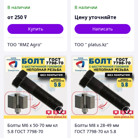
(неполная резьба, без
В наличии
В наличии
покрытия)
от
250
₸
Цену уточняйте
Купить
Написать
ТОО "RMZ Agro"
ТОО " platus.kz"
Болты М6 х 50-70 мм кл
Болты М8 х 28-49 мм
5.8 ГОСТ 7798-70
ГОСТ 7798-70 кл 5.8
(неполная резьба, без
(неполная резьба, без