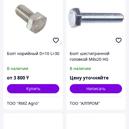
Болт норийный D=10 L=30
Болт шестигранной
головкой М8х20 HG
93338x20
В наличии
В наличии
от
3 800
₸
Цену уточняйте
Купить
Написать
ТОО "RMZ Agro"
ТОО "АЛПРОМ"