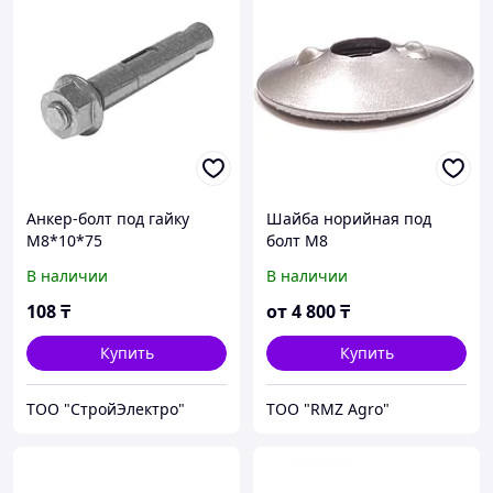
Анкер-болт под гайку
Шайба норийная под
М8*10*75
болт М8
В наличии
В наличии
108
₸
от
4 800
₸
Купить
Купить
ТОО "СтройЭлектро"
ТОО "RMZ Agro"