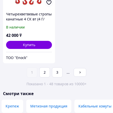
Четырехветвевые стропы
канатные 4 СК вт (4 Г/
П,ТН 8м)
В наличии
42 000
₸
Купить
ТОО "Enосk"
1
2
3
...
Показано 1 - 48 товаров из 10000+
Смотри также
Крепеж
Метизная продукция
Кабельные хомуты