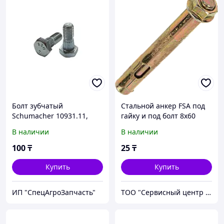
Болт зубчатый
Стальной анкер FSA под
Schumacher 10931.11,
гайку и под болт 8х60
М6х16, 500 шт
В наличии
В наличии
100
₸
25
₸
Купить
Купить
ИП "СпецАгроЗапчасть"
ТОО "Сервисный центр БСК"