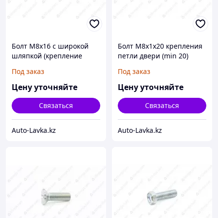
Болт М8х16 с широкой
Болт М8х1х20 крепления
шляпкой (крепление
петли двери (min 20)
надставки) (крепление
Под заказ
Под заказ
крышки моста Спайсер)
(min 10)/
Цену уточняйте
Цену уточняйте
Связаться
Связаться
Auto-Lavka.kz
Auto-Lavka.kz