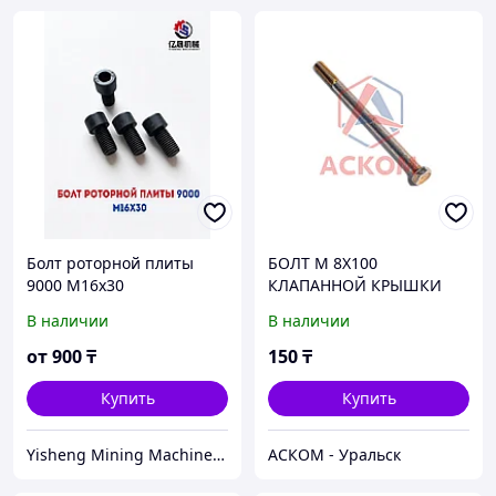
Болт роторной плиты
БОЛТ М 8Х100
9000 M16x30
КЛАПАННОЙ КРЫШКИ
(Г.БЕЛЕБЕЙ)
В наличии
В наличии
от
900
₸
150
₸
Купить
Купить
Yisheng Mining Machinery Almaty
АСКОМ - Уральск