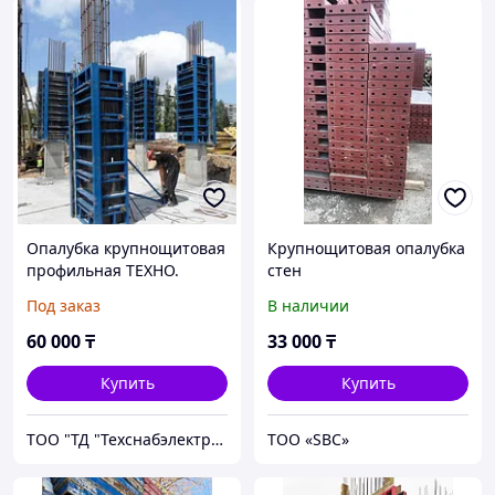
Опалубка крупнощитовая
Крупнощитовая опалубка
профильная ТЕХНО.
стен
Россия
Под заказ
В наличии
60 000
₸
33 000
₸
Купить
Купить
ТОО "ТД "Техснабэлектрикс"
ТОО «SBС»