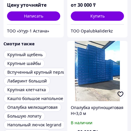
Цену уточняйте
от
30 000
₸
Написать
Купить
ТОО «Угур-1 Астана»
TOO Opalubkaliderkz
Смотри также
Крупный щебень
Крупные шайбы
Вспученный крупный перлит
Лабиринт большой
Крупная клетчатка
Кашпо большое напольное
Опалубка мелкощитовая
Опалубка крупнощитовая
H=3,0 м
Большую лопату
В наличии
Напольный лючок legrand