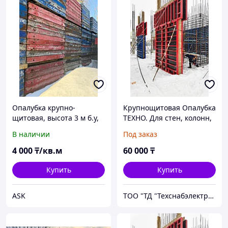
Опалубка крупно-
Крупнощитовая Опалубка
щитовая, высота 3 м б.у,
ТЕХНО. Для стен, колонн,
аренда
пилонов, перекрытий.
В наличии
Под заказ
Производство Россия
4 000
₸/кв.м
60 000
₸
Купить
Купить
ASK
ТОО "ТД "Техснабэлектрикс"