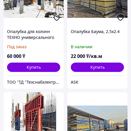
Опалубка для колонн
Опалубка Баума, 2.5х2.4
ТЕХНО универсального
сечения. Производство
Под заказ
В наличии
Россия.
60 000
₸
22 000
₸/кв.м
Купить
Купить
ТОО "ТД "Техснабэлектрикс"
ASK