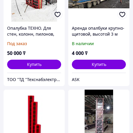
Опалубка ТЕХНО. Для
Аренда опалбуки крупно-
стен, колонн, пилонов,
щитовой, высотой 3 м
перекрытий.
Под заказ
В наличии
Производство Россия.
50 000
₸
4 000
₸
Купить
Купить
ТОО "ТД "Техснабэлектрикс"
ASK