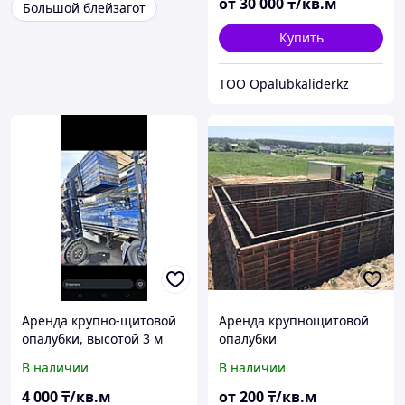
от
30 000
₸/кв.м
Большой блейзагот
Купить
TOO Opalubkaliderkz
Аренда крупно-щитовой
Аренда крупнощитовой
опалубки, высотой 3 м
опалубки
В наличии
В наличии
4 000
₸/кв.м
от
200
₸/кв.м