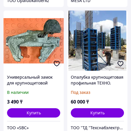
TOO Opalubkaliderkz
MESA LTD
Универсальный замок
Опалубка крупнощитовая
для крупнощитовой
профильная ТЕХНО.
опалубки пилосио, трио,
Производство Россия.
В наличии
Под заказ
крокодил
3 490
₸
60 000
₸
Купить
Купить
ТОО «SBС»
ТОО "ТД "Техснабэлектрикс"