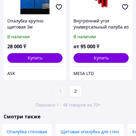
Опалубка крупно
Внутренний угол
щитовая 3м
универсальный палуба из
фанеры
В наличии
В наличии
28 000
₸
от
95 000
₸
Купить
Купить
ASK
MESA LTD
1
2
Показано 1 - 48 товаров из 70+
Смотри также
Опалубка стеновая
Щитовая опалубка для стен
К