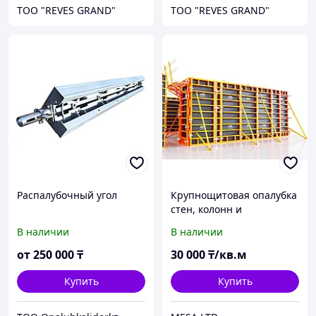
ТОО "REVES GRAND"
ТОО "REVES GRAND"
Распалубочный угол
Крупнощитовая опалубка
cтен, колонн и
фундаментов система
В наличии
В наличии
Lego Max
от
250 000
₸
30 000
₸/кв.м
Купить
Купить