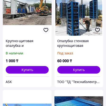
Крупно-щитовая
Опалубка стеновая
опалубка и
крупнощитовая
комплектующие
профильная ТЕХНО
В наличии
Под заказ
1 000
₸
60 000
₸
Купить
Купить
ASK
ТОО "ТД "Техснабэлектрикс"