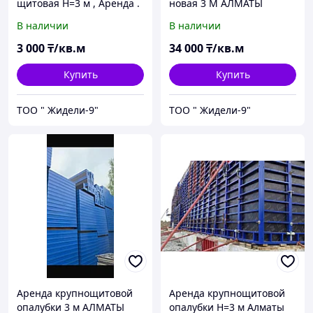
щитовая H=3 м , Аренда .
новая 3 М АЛМАТЫ
Продажа АЛМАТЫ
В наличии
В наличии
3 000
₸/кв.м
34 000
₸/кв.м
Купить
Купить
ТОО " Жидели-9"
ТОО " Жидели-9"
Аренда крупнощитовой
Аренда крупнощитовой
опалубки 3 м АЛМАТЫ
опалубки H=3 м Алматы