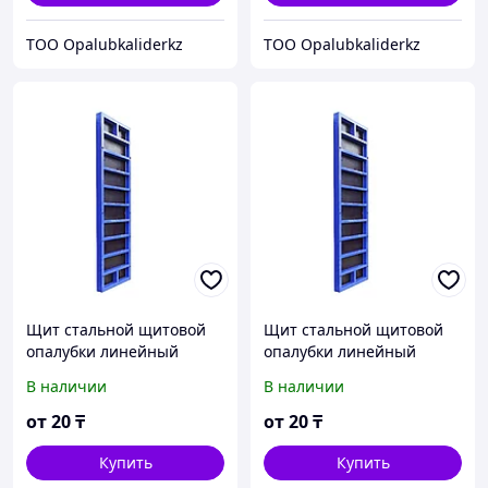
TOO Opalubkaliderkz
TOO Opalubkaliderkz
Щит стальной щитовой
Щит стальной щитовой
опалубки линейный
опалубки линейный
премиум 0,95х3,0 м
премиум 0,85х3,0 м
В наличии
В наличии
Промышленник
Промышленник
от
20
₸
от
20
₸
Купить
Купить