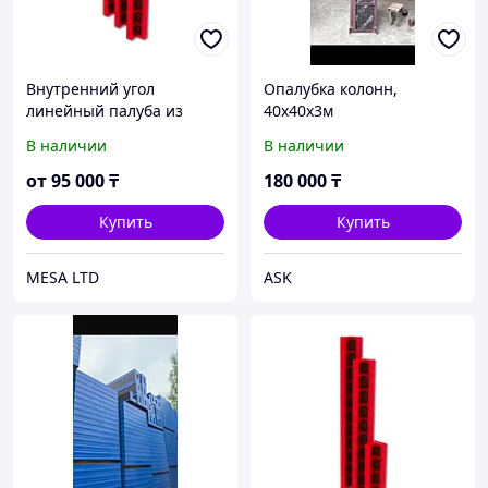
Внутренний угол
Опалубка колонн,
линейный палуба из
40х40х3м
фанеры
В наличии
В наличии
от
95 000
₸
180 000
₸
Купить
Купить
MESA LTD
ASK