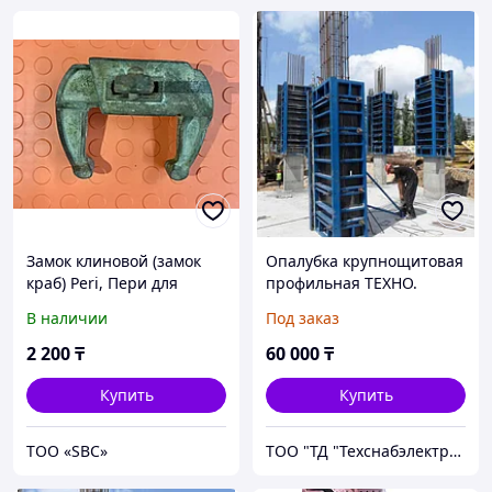
Замок клиновой (замок
Опалубка крупнощитовая
краб) Peri, Пери для
профильная ТЕХНО.
крупнощитовой опалубки
Стеновая опалубка.
В наличии
Под заказ
Россия.
2 200
₸
60 000
₸
Купить
Купить
ТОО «SBС»
ТОО "ТД "Техснабэлектрикс"