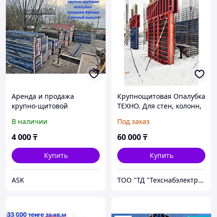
Аренда и продажа
Крупнощитовая Опалубка
крупно-щитовой
ТЕХНО. Для стен, колонн,
опалубки, высота 3 м
пилонов, перекрытий.
В наличии
Под заказ
Производство Россия.
4 000
₸
60 000
₸
Купить
Купить
ASK
ТОО "ТД "Техснабэлектрикс"