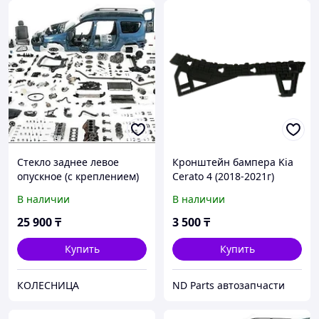
Стекло заднее левое
Кронштейн бампера Kia
опускное (с креплением)
Cerato 4 (2018-2021г)
KIA CERATO 4D 12-20
В наличии
В наличии
4451LGNS4RD RD LH
25 900
₸
3 500
₸
Купить
Купить
КОЛЕСНИЦА
ND Parts автозапчасти