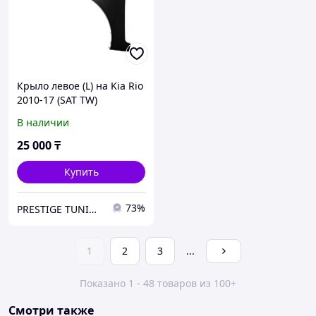
Крыло левое (L) на Kia Rio
2010-17 (SAT TW)
В наличии
25 000
₸
Купить
73%
PRESTIGE TUNING
1
2
3
...
Показано 1 - 48 товаров из 100+
Смотри также