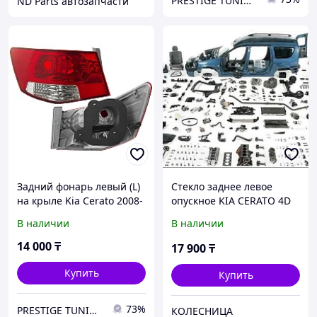
PRESTIGE TUNING
ND Parts автозапчасти
Задний фонарь левый (L)
Стекло заднее левое
на крыле Kia Cerato 2008-
опускное KIA CERATO 4D
13 (SAT)
04-09 CERATO RD LH
В наличии
В наличии
14 000
₸
17 900
₸
Купить
Купить
73%
PRESTIGE TUNING
КОЛЕСНИЦА