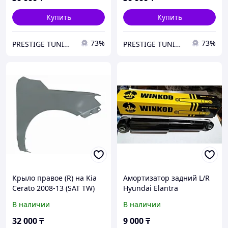
Купить
Купить
73%
73%
PRESTIGE TUNING
PRESTIGE TUNING
Крыло правое (R) на Kia
Амортизатор задний L/R
Cerato 2008-13 (SAT TW)
Hyundai Elantra
2011-/Avante
В наличии
В наличии
2011-/Veloster 2011-/Kia
Cerato 2011-/Rio 2011-
32 000
₸
9 000
₸