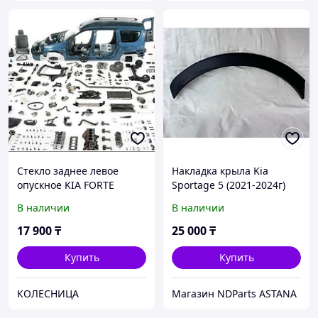
Стекло заднее левое
Накладка крыла Kia
опускное KIA FORTE
Sportage 5 (2021-2024г)
CERATO 4D 09-13 CERATO-
87741P1000BKL
В наличии
В наличии
09 RD LH
17 900
₸
25 000
₸
Купить
Купить
КОЛЕСНИЦА
Магазин NDParts ASTANA