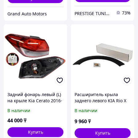
73%
PRESTIGE TUNING
Grand Auto Motors
Задний фонарь левый (L)
Расширитель крыла
на крыле Kia Cerato 2016-
заднего левого KIA Rio X
19 LED (SAT)
line DeliParts 87741H0500
В наличии
В наличии
44 000
₸
9 960
₸
Купить
Купить