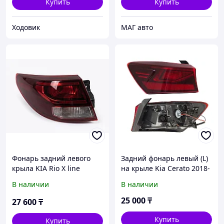
Купить
Купить
Ходовик
МАГ авто
Фонарь задний левого
Задний фонарь левый (L)
крыла KIA Rio X line
на крыле Kia Cerato 2018-
DeliParts 92401H0700
21 (SAT)
В наличии
В наличии
25 000
₸
27 600
₸
Купить
Купить