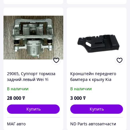
29065, Суппорт тормоза
Кронштейн переднего
задний левый Wei Yi
бампера к крылу Kia
HYUNDAI / KIA (Тайвань)
Sorento 4 (2020-2022г)
В наличии
В наличии
58210-3S200
левый 86551P2000
28 000
₸
3 000
₸
Купить
Купить
МАГ авто
ND Parts автозапчасти