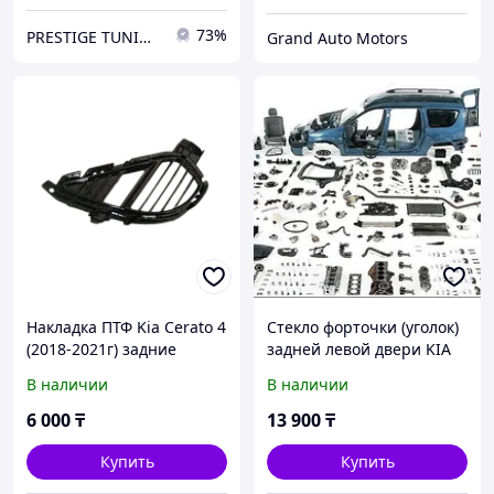
73%
PRESTIGE TUNING
Grand Auto Motors
Накладка ПТФ Kia Cerato 4
Стекло форточки (уголок)
(2018-2021г) задние
задней левой двери KIA
CERATO 4D 12-20 KIA-K3
В наличии
В наличии
RQ LH X
6 000
₸
13 900
₸
Купить
Купить