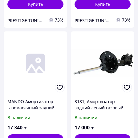
Купить
Купить
73%
73%
PRESTIGE TUNING
PRESTIGE TUNING
MANDO Амортизатор
3181, Амортизатор
газомасляный задний
задний левый газовый
левый Kia Cerato LD >04
KIA / HYUNDAI Cerato
В наличии
В наличии
A00107
(2004-2008) MANDO
55351-2F000
17 340
₸
17 000
₸