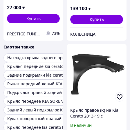
27 000
₸
139 100
₸
Купить
Купить
73%
PRESTIGE TUNING
КОЛЕСНИЦА
Смотри также
Накладка крыла заднего правого kia sportage
Крылья передние kia cerato
Задние подкрылки kia cerato
Рычаг передний левый KIA Cerato I
Подкрылок правый задний kia sorento
Крыло переднее KIA SORENTO
Задний левый подкрылок Kia Sportage Sl
Крыло правое (R) на Kia
Cerato 2013-19 с
Кулак поворотный правый Kia Cerato
отверстием под
В наличии
Крыло переднее kia cerato ld
повторитель (SAT TW)