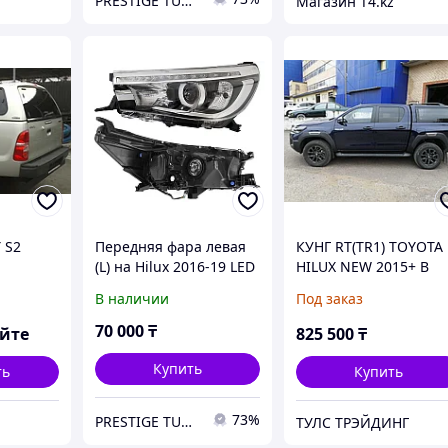
PRESTIGE TUNING
Магазин T4.kz
 S2
Передняя фара левая
КУНГ RT(ТR1) TOYOTA
(L) на Hilux 2016-19 LED
HILUX NEW 2015+ В
с электрокорректором
ЦВЕТЕ
В наличии
Под заказ
(SAT)
70 000
₸
яйте
825 500
₸
Купить
ть
Купить
73%
PRESTIGE TUNING
ТУЛС ТРЭЙДИНГ