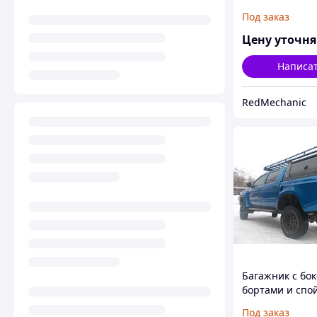
цвет
Под заказ
Цену уточн
Написа
RedMechanic
Багажник с бо
бортами и спо
для кунга/карк
Под заказ