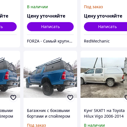
В ГРУНТЕ RT-5
В наличии
Под заказ
яйте
Цену уточняйте
Цену уточняйте
ть
Написать
Написать
FORZA - Самый крупный тюнинг-маркет в Казахстане
RedMechanic
ковыми
Багажник с боковыми
Кунг SKAT1 на Toyota
йлером
бортами и спойлером
Hilux Vigo 2006-2014
аса
для кунга/каркаса
Под заказ
В наличии