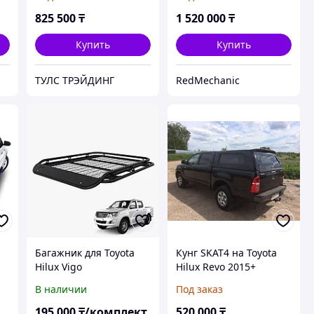
825 500
₸
1 520 000
₸
Купить
Купить
ТУЛС ТРЭЙДИНГ
RedMechanic
Багажник для Toyota
Кунг SKAT4 на Toyota
Hilux Vigo
Hilux Revo 2015+
В наличии
Под заказ
195 000
₸/комплект
520 000
₸