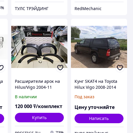
3%
ТУЛС ТРЭЙДИНГ
RedMechanic
да
Расширители арок на
Кунг SKAT4 на Toyota
Hilux/Vigo 2004-11
Hilux Vigo 2008-2014
дизайн OFF ROAD
В наличии
Под заказ
120 000
₸/комплект
т
Цену уточняйте
Купить
Написать
73%