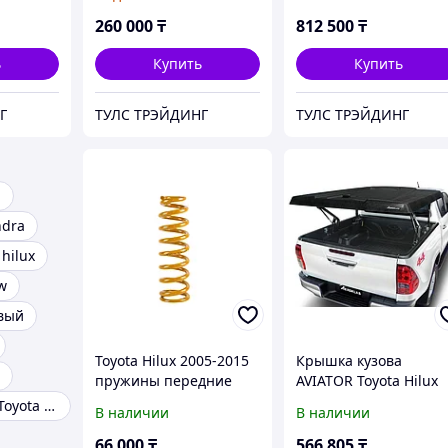
грузового
 Toyota
алюминиевый - Toyota
260 000
₸
812 500
₸
Hilux
ь
Купить
Купить
Г
ТУЛС ТРЭЙДИНГ
ТУЛС ТРЭЙДИНГ
a
ndra
 hilux
w
овый
Toyota Hilux 2005-2015
Крышка кузова
пружины передние
AVIATOR Toyota Hilux
усиленные - TOUGH
Белая
Кунг на пикап Toyota Hilux
В наличии
В наличии
DOG
66 000
₸
566 805
₸