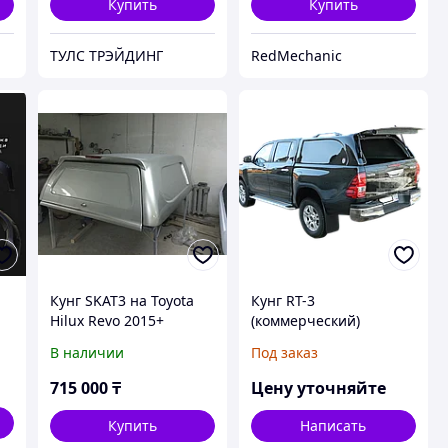
Купить
Купить
ТУЛС ТРЭЙДИНГ
RedMechanic
а
Кунг SKAT3 на Toyota
Кунг RT-3
Hilux Revo 2015+
(коммерческий)
TOYOTA HILUX REVO
В наличии
Под заказ
2015+ в цвет
715 000
₸
Цену уточняйте
Купить
Написать