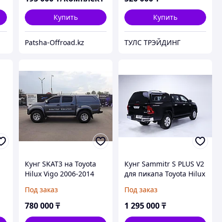
Купить
Купить
Patsha-Offroad.kz
ТУЛС ТРЭЙДИНГ
Кунг SKAT3 на Toyota
Кунг Sammitr S PLUS V2
Hilux Vigo 2006-2014
для пикапа Toyota Hilux
Revo 2015-
Под заказ
Под заказ
(раздвижные боковые
стекла)
780 000
₸
1 295 000
₸