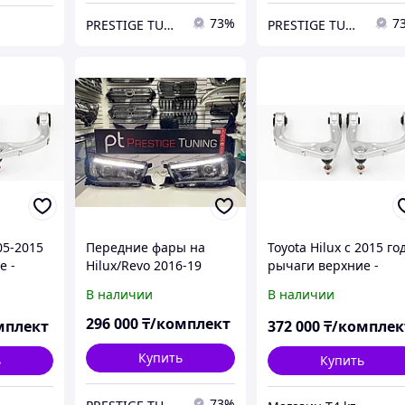
73%
7
PRESTIGE TUNING
PRESTIGE TUNING
05-2015
Передние фары на
Toyota Hilux с 2015 го
е -
Hilux/Revo 2016-19
рычаги верхние -
дизайн ORIGINAL LED
Ironman 4x4
В наличии
В наличии
(Черный цвет)
296 000
₸/комплект
мплект
372 000
₸/комплек
Купить
ь
Купить
73%