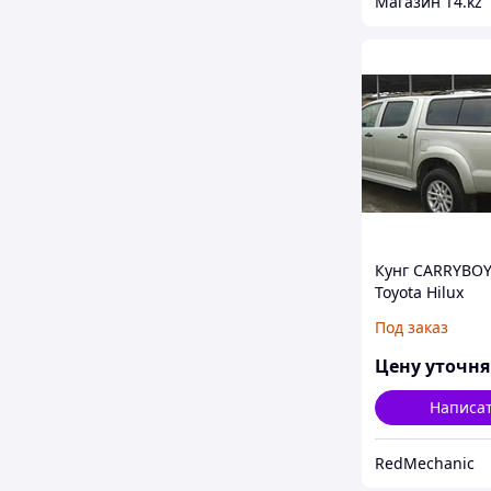
Магазин T4.kz
Кунг CARRYBOY
Toyota Hilux
Под заказ
Цену уточн
Написа
RedMechanic