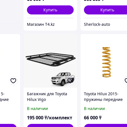
Купить
Купить
Магазин T4.kz
Sherlock-auto
15-
Багажник для Toyota
Toyota Hilux 2015-
дние
Hilux Vigo
пружины передние
IRONMAN
усиленные - TOUGH
В наличии
В наличии
DOG
195 000
₸/комплект
66 000
₸