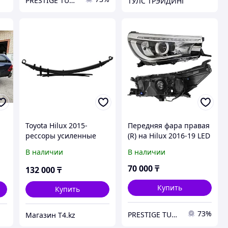
PRESTIGE TUNING
ТУЛС ТРЭЙДИНГ
Toyota Hilux 2015-
Передняя фара правая
рессоры усиленные
(R) на Hilux 2016-19 LED
+100 КГ - IRONMAN 4X4
с электрокорректором
В наличии
В наличии
(SAT)
70 000
₸
132 000
₸
Купить
Купить
73%
PRESTIGE TUNING
Магазин T4.kz