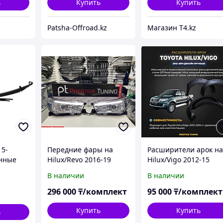
ь
Купить
Купить
Patsha-Offroad.kz
Магазин T4.kz
15-
Передние фары на
Расширители арок н
енные
Hilux/Revo 2016-19
Hilux/Vigo 2012-15
MAN 4X4
дизайн ORIGINAL LED
дизайн OFF ROAD
В наличии
В наличии
(Хром)
296 000
₸/комплект
95 000
₸/комплект
Купить
Купить
ь