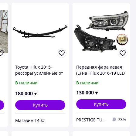
Toyota Hilux 2015-
Передняя фара левая
рессоры усиленные от
(L) на Hilux 2016-19 LED
200 кг постоянно до
с электрокорректором
В наличии
В наличии
400 кг - IRONMAN 4X4
(TYC)
130 000
₸
180 000
₸
Купить
Купить
73%
PRESTIGE TUNING
Магазин T4.kz