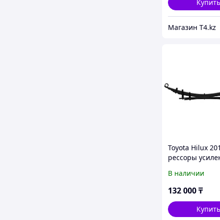
Купит
Магазин T4.kz
Toyota Hilux 20
рессоры усил
+200 кг - IRON
В наличии
132 000
₸
Купит