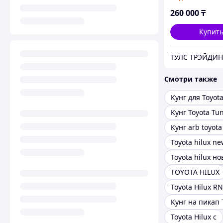
грузового
алюминиевый -
260 000
₸
Hilux
Купит
ТУЛС ТРЭЙДИН
Смотри также
Кунг для Toyot
Кунг Toyota Tu
Кунг arb toyota
Toyota hilux ne
Toyota hilux н
TOYOTA HILUX
Toyota Hilux RN
Toyota Hilux c