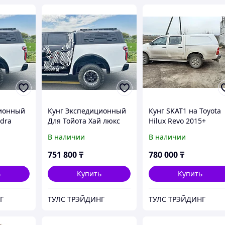
ционный
Кунг Экспедиционный
Кунг SKAT1 на Toyota
ndra
Для Тойота Хай люкс
Hilux Revo 2015+
2024 год
В наличии
В наличии
751 800
₸
780 000
₸
ь
Купить
Купить
Г
ТУЛС ТРЭЙДИНГ
ТУЛС ТРЭЙДИНГ