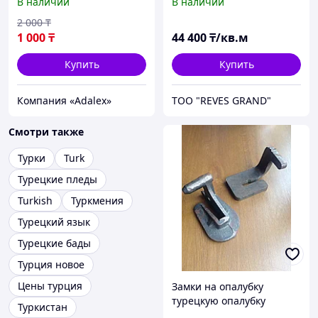
В наличии
В наличии
антисептика и жидкого
мыла 1000 мл
2 000
₸
1 000
₸
44 400
₸/кв.м
Купить
Купить
Компания «Adalex»
ТОО "REVES GRAND"
Смотри также
Турки
Turk
Турецкие пледы
Turkish
Туркмения
Турецкий язык
Турецкие бады
Турция новое
Цены турция
Замки на опалубку
турецкую опалубку
Туркистан
(металл)