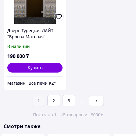
Дверь Турецкая ЛАЙТ
"Бронза Матовая"
0,75х1,925м (коробка
В наличии
аллюминий)
190 000
₸
Купить
Магазин "Все печи KZ"
1
2
3
...
Показано 1 - 48 товаров из 8000+
Смотри также