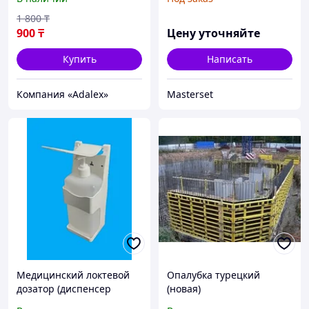
турецкий) для
производства,2 тон
антисептика и жидкого
1 800
₸
мыла 1000 мл
900
₸
Цену уточняйте
Купить
Написать
Компания «Adalex»
Masterset
Медицинский локтевой
Опалубка турецкий
дозатор (диспенсер
(новая)
санитайзер) для