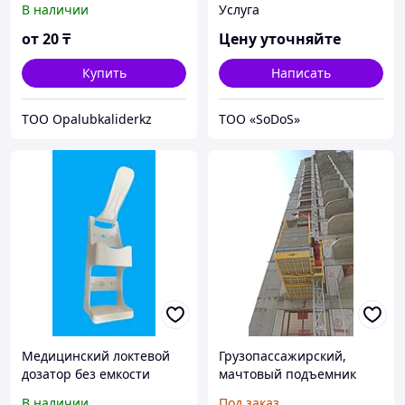
В наличии
Услуга
от
20
₸
Цену уточняйте
Купить
Написать
TOO Opalubkaliderkz
ТОО «SoDoS»
Медицинский локтевой
Грузопассажирский,
дозатор без емкости
мачтовый подъемник
(диспенсер санитайзер
ERY2000/450,Турецкого
В наличии
Под заказ