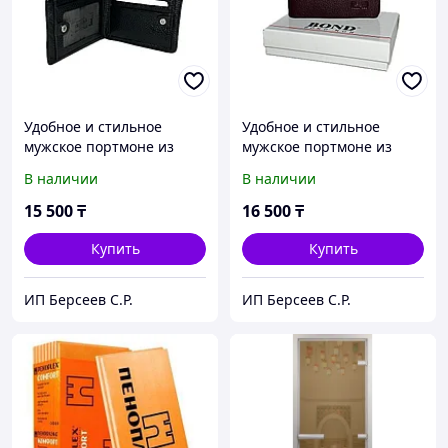
Удобное и стильное
Удобное и стильное
мужское портмоне из
мужское портмоне из
натуральной кожи от
натуральной кожи от
В наличии
В наличии
турецкого бренда "Bond
турецкого бренда "Bond
Non".
Non".
15 500
₸
16 500
₸
Купить
Купить
ИП Берсеев С.Р.
ИП Берсеев С.Р.