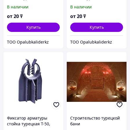
упаковка 500 шт
упаковка 500 шт
В наличии
В наличии
от
20
₸
от
20
₸
Купить
Купить
TOO Opalubkaliderkz
TOO Opalubkaliderkz
Фиксатор арматуры
Строительство турецкой
стойка турецкая T-50,
бани
упаковка 500 шт