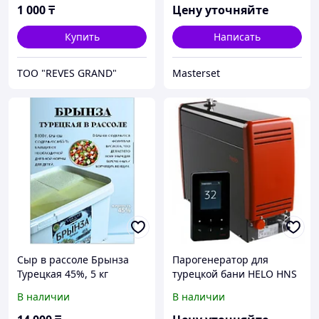
мность
1 000
₸
Цену уточняйте
Купить
Написать
ТОО "REVES GRAND"
Masterset
Сыр в рассоле Брынза
Парогенератор для
Турецкая 45%, 5 кг
турецкой бани HELO HNS
34 T1. Мощность 3.4 кВт.
В наличии
В наличии
Объем 1.5-2.5 м3.