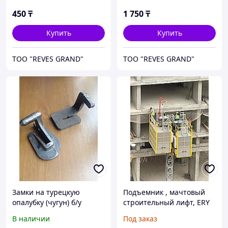
450
₸
1 750
₸
Купить
Купить
ТОО "REVES GRAND"
ТОО "REVES GRAND"
Замки на турецкую
Подъемник , мачтовый
опалубку (чугун) б/у
строительный лифт, ERY
2000/650 Double Турецкое
В наличии
Под заказ
производство,грузоподъе