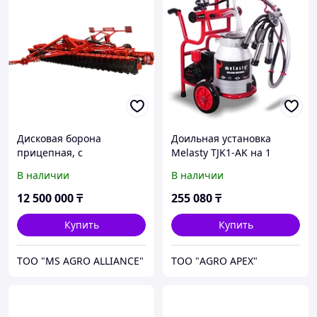
Дисковая борона
Доильная установка
прицепная, с
Melasty TJK1-AK на 1
гидравликой GBBK-48
голову
В наличии
В наличии
складная
12 500 000
₸
255 080
₸
Купить
Купить
TOO "MS AGRO ALLIANCE"
ТОО "AGRO APEX"