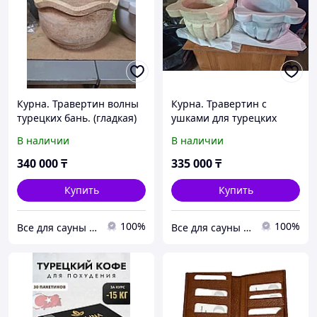
Курна. Травертин волны
Курна. Травертин с
турецких бань. (гладкая)
ушками для турецких
Хаммам. Турция
бань.(маленькая).
В наличии
В наличии
Хаммам. Турция
340 000
₸
335 000
₸
Купить
Купить
100%
100%
Все для сауны и бани от ИП Куприн.
Все для сауны и бани от ИП Куприн.