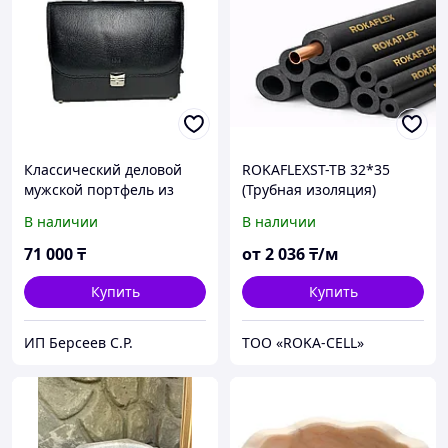
Классический деловой
ROKAFLEXST-TB 32*35
мужской портфель из
(Трубная изоляция)
кожи от турецкого бренда
В наличии
В наличии
"Bond Non".
71 000
₸
от
2 036
₸/м
Купить
Купить
ИП Берсеев С.Р.
ТОО «ROKA-CELL»