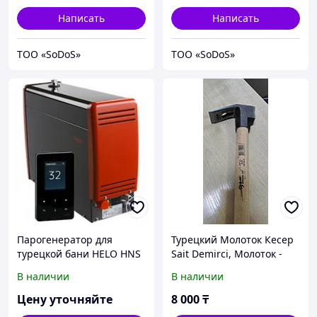
Написать
Написать
ТОО «SoDoS»
ТОО «SoDoS»
Парогенератор для
Турецкий Молоток Кесер
турецкой бани HELO HNS
Sait Demirci, Молоток -
77 T1. Мощность 7.7 кВт.
гвоздодёр
В наличии
В наличии
Объем 7.0-10.0 м3.
универсальный с ручкой
Sait Demirci
Цену уточняйте
8 000
₸