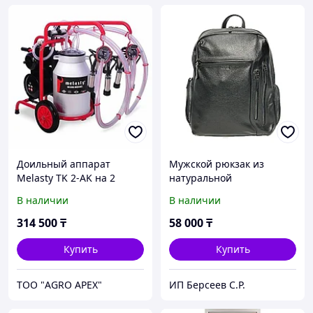
Доильный аппарат
Мужской рюкзак из
Melasty TK 2-AK на 2
натуральной
головы
мелкозернистой кожи от
В наличии
В наличии
турецкого бренда "Bond
Non".
314 500
₸
58 000
₸
Купить
Купить
ТОО "AGRO APEX"
ИП Берсеев С.Р.