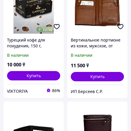
Турецкий кофе для
Вертикальное портмоне
похудения, 150 г,
из кожи, мужское, от
Растворимый напиток
турецкого бренда "Bond
В наличии
В наличии
жиросжигатель, с
Non'.
коллагеном и L-
10 000
₸
11 500
₸
карнитином
Купить
Купить
86%
VIKTORIYA
ИП Берсеев С.Р.