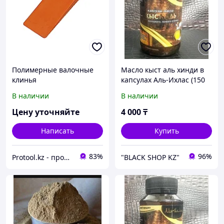
Полимерные валочные
Масло кыст аль хинди в
клинья
капсулах Аль-Ихлас (150
капсул, Египет)
В наличии
В наличии
Цену уточняйте
4 000
₸
Написать
Купить
83%
96%
Protool.kz - продажа электроинструмента, ручные строительные и садовые инструменты
"BLACK SHOP KZ"