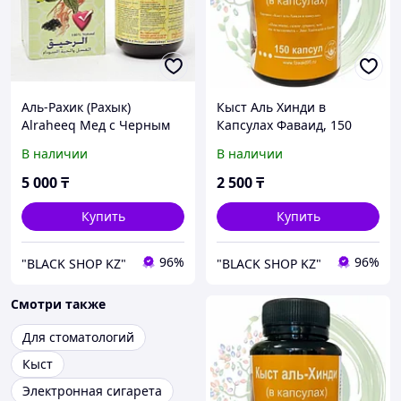
Аль-Рахик (Рахык)
Кыст Аль Хинди в
Alraheeq Мед с Черным
Капсулах Фаваид, 150
Тмином 250гр
капсул
В наличии
В наличии
5 000
₸
2 500
₸
Купить
Купить
96%
96%
"BLACK SHOP KZ"
"BLACK SHOP KZ"
Смотри также
Для стоматологий
Кыст
Электронная сигарета