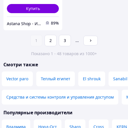
Купить
89%
Astana Shop - Интернет Магазин
1
2
3
...
Показано 1 - 48 товаров из 1000+
Смотри также
Vector paro
Теплый египет
El shrouk
Sanabil
Средства и системы контроля и управления доступом
Популярные производители
Владмива
Норд-Ост
Sharp
Cross
KERN