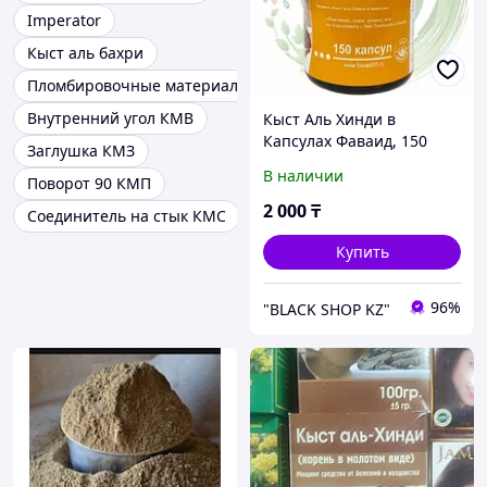
Imperator
Кыст аль бахри
Пломбировочные материалы
Внутренний угол КМВ
Кыст Аль Хинди в
Капсулах Фаваид, 150
Заглушка КМЗ
капсул
В наличии
Поворот 90 КМП
2 000
₸
Соединитель на стык КМС
Купить
96%
"BLACK SHOP KZ"