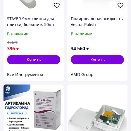
STAYER 9мм клинья для
Полировальная жидкость
плитки, большие, 50шт
Vector Polish
В наличии
В наличии
456
₸
396
₸
34 560
₸
Купить
Купить
Все Инструменты
AMD Group