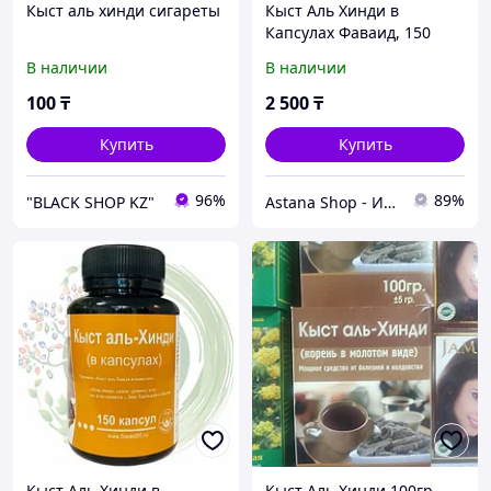
Кыст аль хинди сигареты
Кыст Аль Хинди в
Капсулах Фаваид, 150
капсул
В наличии
В наличии
100
₸
2 500
₸
Купить
Купить
96%
89%
"BLACK SHOP KZ"
Astana Shop - Интернет Магазин
Кыст Аль Хинди в
Кыст Аль Хинди 100гр