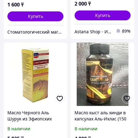
2 000
₸
1 600
₸
Купить
Купить
89%
Astana Shop - Интернет Магазин
Стоматологический магазин "AllForDent"
Масло Черного Аль
Масло кыст аль хинди в
Шурук из Эфиопских
капсулах Аль-Ихлас (150
семян 125 мл
капсул, Египет)
В наличии
В наличии