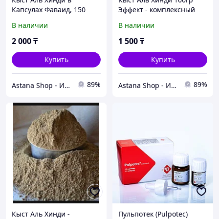
Капсулах Фаваид, 150
Эффект - комплексный
капсул
целебный
В наличии
В наличии
2 000
₸
1 500
₸
Купить
Купить
89%
89%
Astana Shop - Интернет Магазин
Astana Shop - Интернет Магазин
Кыст Аль Хинди -
Пульпотек (Pulpotec)