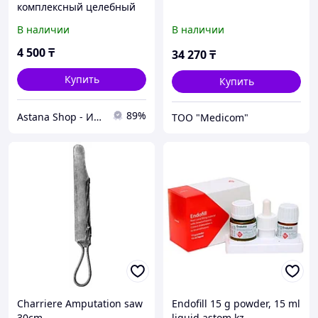
комплексный целебный
эффект
В наличии
В наличии
4 500
₸
34 270
₸
Купить
Купить
89%
Astana Shop - Интернет Магазин
ТОО "Medicom"
Charriere Amputation saw
Endofill 15 g powder, 15 ml
30cm
liquid astom.kz