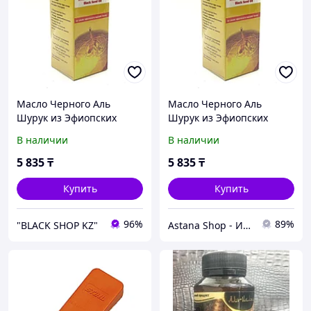
Масло Черного Аль
Масло Черного Аль
Шурук из Эфиопских
Шурук из Эфиопских
семян 125 мл
семян 125 мл
В наличии
В наличии
5 835
₸
5 835
₸
Купить
Купить
96%
89%
"BLACK SHOP KZ"
Astana Shop - Интернет Магазин