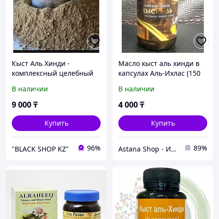
Кыст Аль Хинди -
Масло кыст аль хинди в
комплексный целебный
капсулах Аль-Ихлас (150
эффект
капсул, Египет)
В наличии
В наличии
9 000
₸
4 000
₸
Купить
Купить
96%
89%
"BLACK SHOP KZ"
Astana Shop - Интернет Магазин