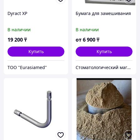
Dyract XP
Бумага для замешивания
В наличии
В наличии
19 200
₸
от
6 900
₸
Купить
Купить
ТОО "Eurasiamed"
Стоматологический магазин "AllForDent"