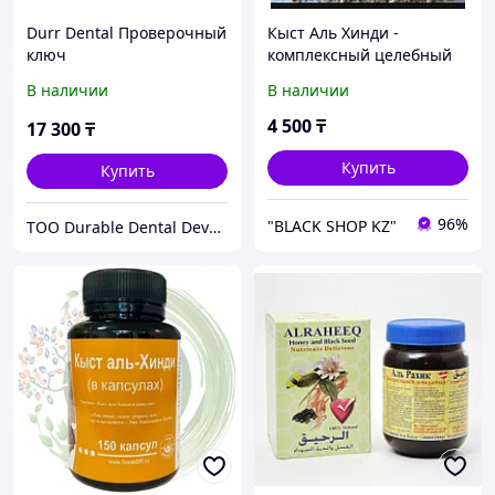
Durr Dental Проверочный
Кыст Аль Хинди -
ключ
комплексный целебный
эффект
В наличии
В наличии
4 500
₸
17 300
₸
Купить
Купить
96%
"BLACK SHOP KZ"
ТОО Durable Dental Development