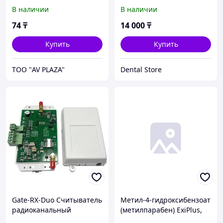
Oklurest
В наличии
В наличии
74
₸
14 000
₸
Купить
Купить
ТОО "AV PLAZA"
Dental Store
Gate-RX-Duo Считыватель
Метил-4-гидроксибензоат
радиоканальный
(метилпарабен) ExiPlus,
мультикомпендиальный,