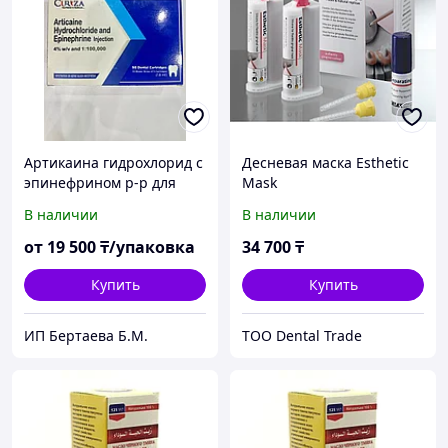
Артикаина гидрохлорид с
Десневая маска Esthetic
эпинефрином р-р для
Mask
иньекции 4% 1:100000
В наличии
В наличии
1,8мл №50
от
19 500
₸/упаковка
34 700
₸
Купить
Купить
ИП Бертаева Б.М.
ТОО Dental Trade