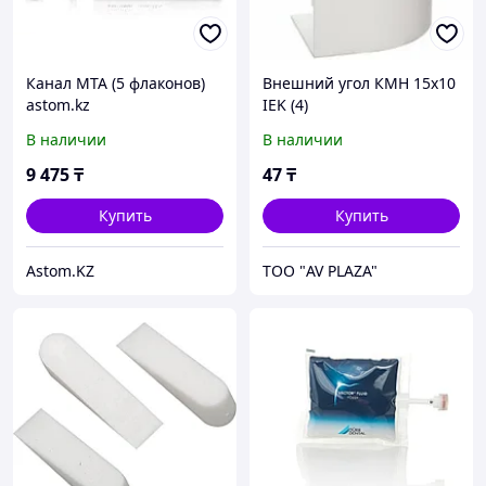
Канал МТА (5 флаконов)
Внешний угол КМН 15х10
astom.kz
IEK (4)
В наличии
В наличии
9 475
₸
47
₸
Купить
Купить
Astom.KZ
ТОО "AV PLAZA"