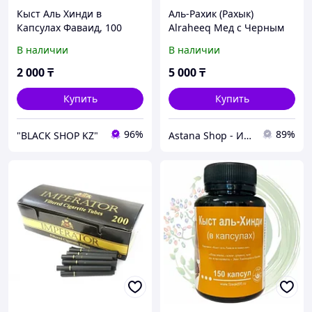
Кыст Аль Хинди в
Аль-Рахик (Рахык)
Капсулах Фаваид, 100
Alraheeq Мед с Черным
капсул
Тмином 250гр
В наличии
В наличии
2 000
₸
5 000
₸
Купить
Купить
96%
89%
"BLACK SHOP KZ"
Astana Shop - Интернет Магазин