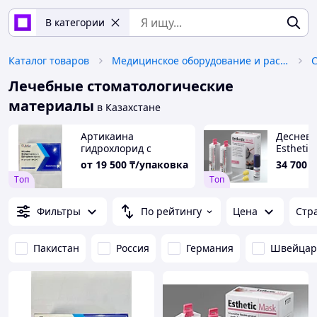
В категории
Каталог товаров
Медицинское оборудование и расходные материалы
Лечебные стоматологические
материалы
в Казахстане
Артикаина
Деснева
гидрохлорид с
Esthetic
эпинефрином р-р для
от
19 500
₸/упаковка
34 700
₸
иньекции 4%
Tоп
Tоп
1:100000 1,8мл №50
Фильтры
По рейтингу
Цена
Стр
Пакистан
Россия
Германия
Швейцар