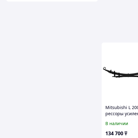
Mitsubishi L 20
рессоры усиле
Лифт 3 см. Доп
В наличии
нагрузка 300 кг
IRONMAN 4X4
134 700
₸