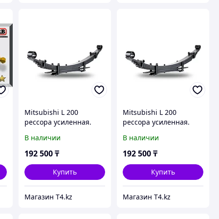
Mitsubishi L 200
Mitsubishi L 200
рессора усиленная.
рессора усиленная.
Лифт до 5 см. Доп
Лифт до 5 см. Доп
В наличии
В наличии
нагрузка от 600 кг -
нагрузка 300-600 кг -
IRONMAN 4X4
IRONMAN 4X4
192 500
₸
192 500
₸
Купить
Купить
Магазин T4.kz
Магазин T4.kz