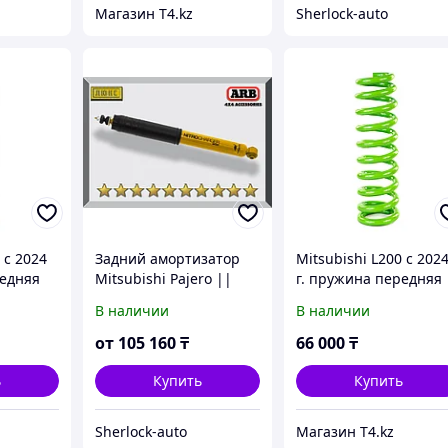
Магазин T4.kz
Sherlock-auto
 с 2024
Задний амортизатор
Mitsubishi L200 с 202
редняя
Mitsubishi Pajero ||
г. пружина передняя
т 5 см.
1992-1999 Газо-
усиленная. Лифт 5 см
В наличии
В наличии
 50 кг -
масляный 2"
Доп нагрузка до 80 кг 
IRONMAN 4X4
от
105 160
₸
66 000
₸
ь
Купить
Купить
Sherlock-auto
Магазин T4.kz