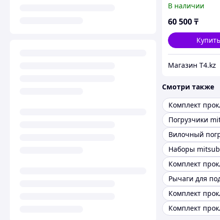
В наличии
Доп нагрузка 25
IRONMAN 4X4
60 500
₸
Купит
Магазин T4.kz
Смотри также
Погрузчики mit
Наборы mitsub