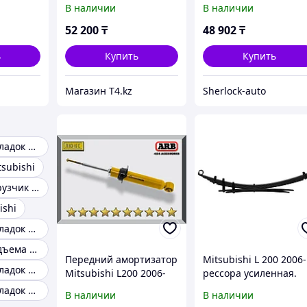
В наличии
В наличии
0 кг -
Лифт 2.5 см. Доп
нагрузка 50 кг - TOUGH
52 200
₸
48 902
₸
DOG
ь
Купить
Купить
Магазин T4.kz
Sherlock-auto
Комплект прокладок Mitsubishi Chariot
subishi
Вилочный погрузчик MITSUBISHI
ishi
Комплект прокладок турбины mitsubishi
Рычаги для подъема Mitsubishi
Передний амортизатор
Mitsubishi L 200 2006-
Комплект прокладок двигателя mitsubishi space wagon
Mitsubishi L200 2006-
рессора усиленная.
2015 Газо-масляный 2"
Лифт 2.5 см. Доп
Комплект прокладок Mitsubishi Carisma
В наличии
В наличии
нагрузка 300 кг -