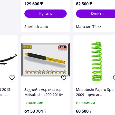
TOUGH DOG
129 600
₸
82 500
₸
Купить
Купить
Sherlock-auto
Магазин T4.kz
0 2015-
Задний амортизатор
Mitsubishi Pajero Spor
нные.
Mitsubishi L200 2016+
2009- пружина
Газо-масляный 2"
передняя усиленная.
В наличии
В наличии
 -
Лифт 4 см. Доп
нагрузка 50 кг -
от
53 704
₸
60 500
₸