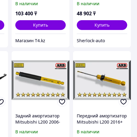
В наличии
В наличии
нагрузка 300 кг -
IRONMAN 4X4
103 400
₸
48 902
₸
Купить
Купить
Магазин T4.kz
Sherlock-auto
Задний амортизатор
Передний амортизатор
Mitsubishi L200 2006-
Mitsubishi L200 2016+
2015 Газо-масляный 2"
Газо-масляный 2"
В наличии
В наличии