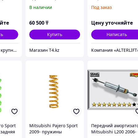
ro
усиленная. Лифт 3 см.
S100
В наличии
Под заказ
стойки
Доп нагрузка 50 кг -
IRONMAN 4X4
яйте
60 500
₸
Цену уточняйте
ть
Купить
Написать
FORZA - Самый крупный тюнинг-маркет в Казахстане
Магазин T4.kz
Компания «ALTERLIFT
ro Sport
Mitsubishi Pajero Sport
Передний амортизат
 задняя
2009- пружины
Mitsubishi L200 2006-
т 2 см.
передние усиленные.
2015 масляный 2"