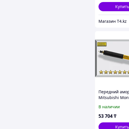
Купит
Магазин T4.kz
Передний амо
Mitsubishi Mon
Sport 2000-2007
В наличии
масляный 2"
53 704
₸
Купит