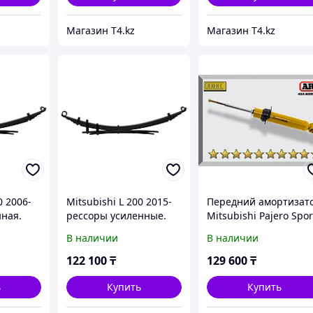
Магазин T4.kz
Магазин T4.kz
0 2006-
Mitsubishi L 200 2015-
Передний амортизат
нная.
рессоры усиленные.
Mitsubishi Pajero Spor
Лифт 3 см. Доп
2016+ Газо-масляный
В наличии
В наличии
 -
нагрузка 200 кг -
2"
IRONMAN 4X4
122 100
₸
129 600
₸
ь
Купить
Купить