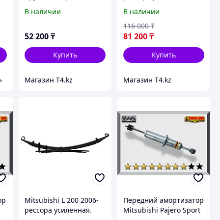
усиленная. Лифт 2.5
Лифт 4 см. Доп
В наличии
В наличии
см. Доп нагрузка 50 кг -
нагрузка 300 кг
TOUGH DOG
постоянно - IRONMAN
116 000
₸
4X4
52 200
₸
81 200
₸
Купить
Купить
»
Магазин T4.kz
Магазин T4.kz
ор
Mitsubishi L 200 2006-
Передний амортизатор
рессора усиленная.
Mitsubishi Pajero Sport
Лифт 4 см. Доп
2008-2015 масляный 2"