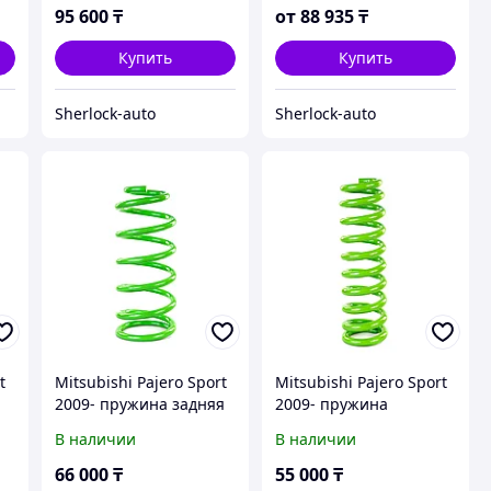
95 600
₸
от
88 935
₸
Купить
Купить
Sherlock-auto
Sherlock-auto
t
Mitsubishi Pajero Sport
Mitsubishi Pajero Sport
2009- пружина задняя
2009- пружина
усиленная. Лифт 4 см.
передняя усиленная.
В наличии
В наличии
Доп нагрузка 250 кг -
Лифт 3.5 см. Доп
IRONMAN 4X4
нагрузка 50 кг -
66 000
₸
55 000
₸