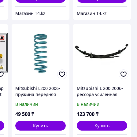
Магазин T4.kz
Магазин T4.kz
ор
Mitsubishi L200 2006-
Mitsubishi L 200 2006-
t
пружина передняя
рессора усиленная.
усиленная. Лифт 4 см.
Лифт 4.5 см. Доп
В наличии
В наличии
Доп нагрузка 50 кг -
нагрузка 200 кг -
DOBINSONS
DOBINSONS
49 500
₸
123 700
₸
Купить
Купить