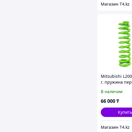
Магазин T4.kz
Mitsubishi L200
г. пружина пе
усиленная. Лиф
В наличии
Доп нагрузка до
IRONMAN 4X4
66 000
₸
Купит
Магазин T4.kz