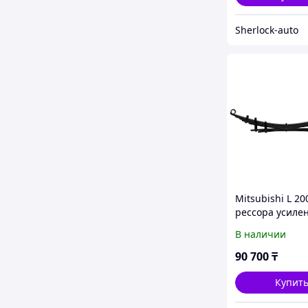
Sherlock-auto
Mitsubishi L 20
рессора усиле
Лифт 4 см. Доп
В наличии
нагрузка 200 кг
IRONMAN 4X4
90 700
₸
Купит