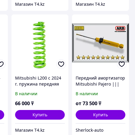
Магазин T4.kz
Магазин T4.kz
4
Mitsubishi L200 с 2024
Передний амортизатор
г. пружина передняя
Mitsubishi Pajero |||
.
усиленная. Лифт 5 см.
2000-2006 Газо-
В наличии
В наличии
-
Доп нагрузка от 80 кг
масляный 2"
до 120 кг - IRONMAN
66 000
₸
от
73 500
₸
4X4
Купить
Купить
Магазин T4.kz
Sherlock-auto