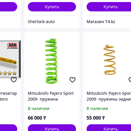
IRONMAN 4X4
ь
Купить
Купить
Sherlock-auto
Магазин T4.kz
ртизатор
Mitsubishi Pajero Sport
Mitsubishi Pajero Spor
tero
2009- пружина
2009- пружины задни
 Газо-
передняя усиленная.
усиленные. Лифт 2.5
В наличии
В наличии
Лифт 4 см. Доп
см. Доп нагрузка 300 
нагрузка 110 кг -
постоянно - TOUGH
66 000
₸
55 000
₸
IRONMAN 4X4
DOG
ь
Купить
Купить