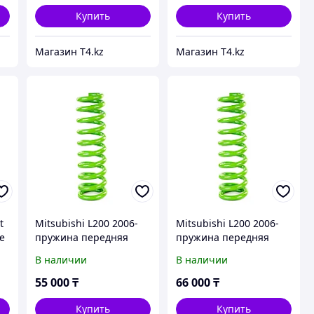
IRONMAN 4X4
Купить
Купить
Магазин T4.kz
Магазин T4.kz
t
Mitsubishi L200 2006-
Mitsubishi L200 2006-
е
пружина передняя
пружина передняя
усиленная. Лифт 2.5
усиленная. Лифт 3 см.
В наличии
В наличии
кг
см. Доп нагрузка 50 кг -
Доп нагрузка 80-110 кг
IRONMAN 4X4
- IRONMAN 4X4
55 000
₸
66 000
₸
Купить
Купить