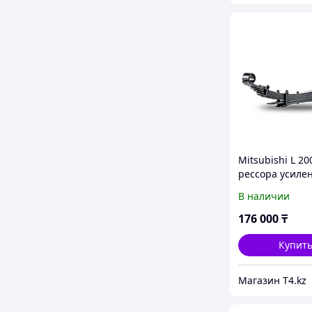
Mitsubishi L 20
рессора усиле
Лифт до 5 см. 
В наличии
нагрузка до 200
IRONMAN 4X4
176 000
₸
Купит
Магазин T4.kz