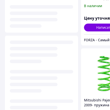
Mitsubishi Paje
В наличии
Амортизаторы 
рычаги
Цену уточн
Написа
Mitsubishi Paje
2009- пружина
усиленная. Лиф