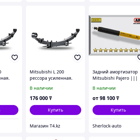
0
Mitsubishi L 200
Задний амортизатор
нная.
рессора усиленная.
Mitsubishi Pajero |||
Доп
Лифт до 5 см. Доп
2000-2006 Газо-
В наличии
В наличии
 кг -
нагрузка до 300 кг -
масляный 2"
IRONMAN 4X4
176 000
₸
от
98 100
₸
ь
Купить
Купить
Магазин T4.kz
Sherlock-auto