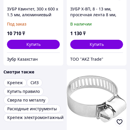
ЗУБР Квинтет, 300 х 600 х
ЗУБР Х-8П, 8 - 13 мм,
1.5 мм, алюминиевый
просечная лента 8 мм,
рифленый лист,
цинк, 10 шт, хомут
Под заказ
В наличии
Профессионал (53833)
стальной (37803-08-13-10)
10 710
₸
1 130
₸
Купить
Купить
Зубр Казахстан
ТОО "AKZ Trade"
Смотри также
Крепеж
СИЗ
Купить правило
Сверла по металлу
Расходные инструменты
Крепеж электромонтажный