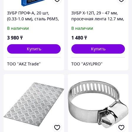
ЗУБР ПРОФ-А, 20 шт,
ЗУБР Х-12П, 29 - 47 мм,
(0.33-1.0 мм), сталь Р6М5,
просечная лента 12.7 мм,
класс А, для печатных
цинк, 4 шт, хомут
В наличии
В наличии
плат, набор сверл по
стальной (37805-029-47-4)
металлу,
3 980
₸
1 480
₸
Купить
Купить
ТОО "AKZ Trade"
ТОО "ASYLPRO"