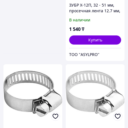
ЗУБР Х-12П, 32 - 51 мм,
просечная лента 12.7 мм,
цинк, 4 шт, хомут
В наличии
стальной (37805-032-51-4)
1 540
₸
Купить
ТОО "ASYLPRO"