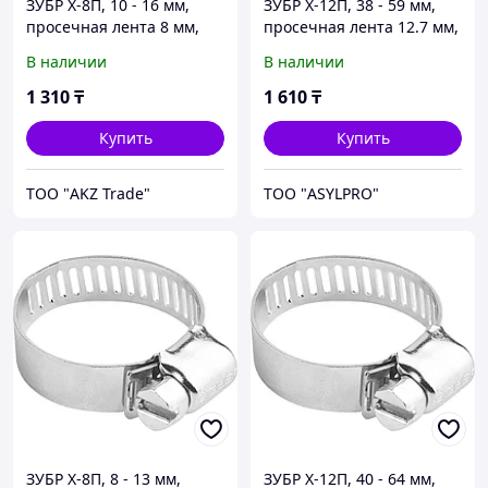
ЗУБР Х-8П, 10 - 16 мм,
ЗУБР Х-12П, 38 - 59 мм,
просечная лента 8 мм,
просечная лента 12.7 мм,
цинк, 10 шт, хомут
цинк, 4 шт, хомут
В наличии
В наличии
стальной (37803-10-16-10)
стальной (37805-038-59-4)
1 310
₸
1 610
₸
Купить
Купить
ТОО "AKZ Trade"
ТОО "ASYLPRO"
ЗУБР Х-8П, 8 - 13 мм,
ЗУБР Х-12П, 40 - 64 мм,