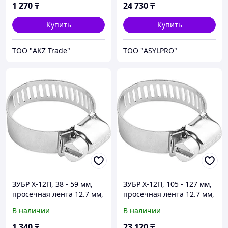
100)
1 270
₸
24 730
₸
Купить
Купить
ТОО "AKZ Trade"
ТОО "ASYLPRO"
ЗУБР Х-12П, 38 - 59 мм,
ЗУБР Х-12П, 105 - 127 мм,
просечная лента 12.7 мм,
просечная лента 12.7 мм,
цинк, 4 шт, хомут
цинк, 50 шт, хомут
В наличии
В наличии
стальной (37805-038-59-4)
стальной (37805-105-127-
50)
1 340
₸
23 120
₸