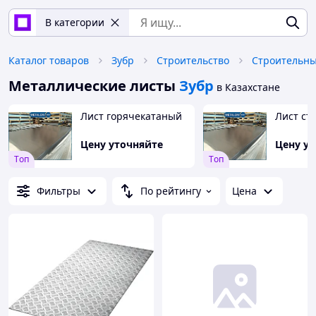
В категории
Каталог товаров
Зубр
Строительство
Строительн
Металлические листы
Зубр
в Казахстане
Лист горячекатаный
Лист ст
Цену уточняйте
Цену у
Tоп
Tоп
Фильтры
По рейтингу
Цена