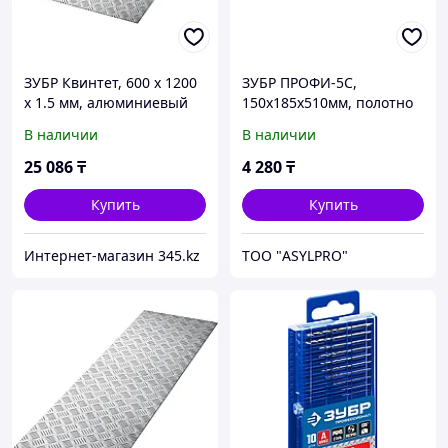
ЗУБР Квинтет, 600 х 1200
ЗУБР ПРОФИ-5С,
х 1.5 мм, алюминиевый
150х185х510мм, полотно
рифленый лист,
рессорная сталь 1.6мм
В наличии
В наличии
Профессионал
закалено, дерев. черенок
высш. сорт,
25 086
₸
4 280
₸
Купить
Купить
Интернет-магазин 345.kz
ТОО "ASYLPRO"