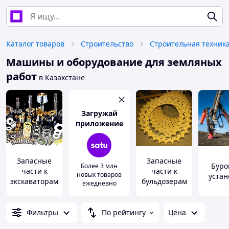
Каталог товаров
Строительство
Машины и оборудование для земляных
работ
в Казахстане
Загружай
приложение
Запасные
Запасные
Буро
Более 3 млн
части к
части к
новых товаров
устан
экскаваторам
бульдозерам
ежедневно
Фильтры
По рейтингу
Цена