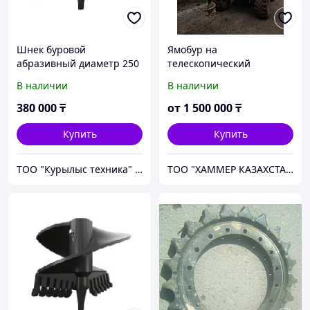
Шнек буровой
Ямобур на
абразивный диаметр 250
телескопический
длина 1500 мм, для
погрузчик JCB 531/541
В наличии
В наличии
ямобура, гидробура
Delta (Англия)
380 000
₸
от
1 500 000
₸
Купить
Купить
ТОО "Курылыс техника" Алматы
ТОО "ХАММЕР КАЗАХСТАН"