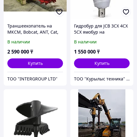
Траншеекопатель на
Гидробур для JCB 3CX 4CX
МКСМ, Bobcat, ANT, Cat,
5CX ямобур на
JCB, Wecan, Sunward,
экскаватор-погрузчик 6-
В наличии
В наличии
Case Hyundai, Hitachi и
10 тонн
д.р.
2 590 000
₸
1 550 000
₸
Купить
Купить
ТОО "INTERGROUP LTD"
ТОО "Курылыс техника" Алматы