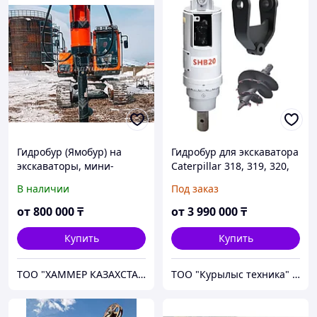
Гидробур (Ямобур) на
Гидробур для экскаватора
экскаваторы, мини-
Caterpillar 318, 319, 320,
погрузчики, экскаваторы-
ямобур, гидровращатель
В наличии
Под заказ
погрузчики Impulse
ProfBreaker SHB20
от
800 000
₸
от
3 990 000
₸
Купить
Купить
ТОО "ХАММЕР КАЗАХСТАН"
ТОО "Курылыс техника" Алматы