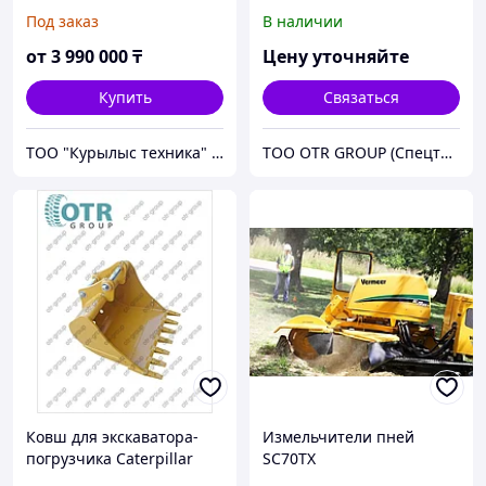
PC180, PC200, PC210,
434E
Под заказ
В наличии
PC220, ямобур, гидробур
от
3 990 000
₸
Цену уточняйте
Купить
Связаться
ТОО "Курылыс техника" Алматы
ТОО OTR GROUP (Спецтехника, зпачасти и шины)
Ковш для экскаватора-
Измельчители пней
погрузчика Caterpillar
SC70TX
428D