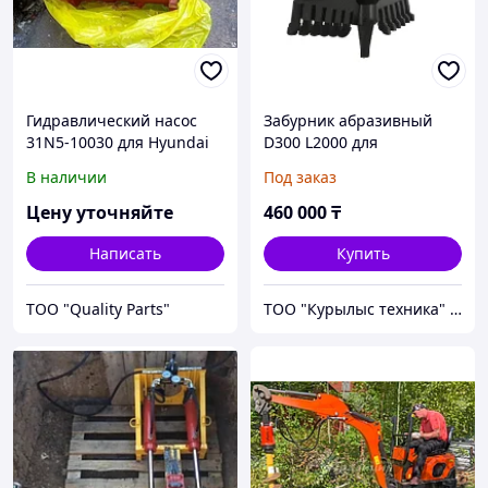
Гидравлический насос
Забурник абразивный
31N5-10030 для Hyundai
D300 L2000 для
R160LC-7A
гидробура.
В наличии
Под заказ
Цену уточняйте
460 000
₸
Написать
Купить
ТОО "Quality Parts"
ТОО "Курылыс техника" Алматы