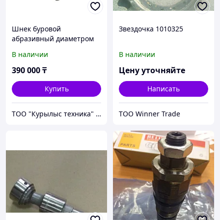
Шнек буровой
Звездочка 1010325
абразивный диаметром
200 мм длиной 2 метра,
В наличии
В наличии
для гидробура, ямобура
390 000
₸
Цену уточняйте
Купить
Написать
ТОО "Курылыс техника" Алматы
ТОО Winner Trade