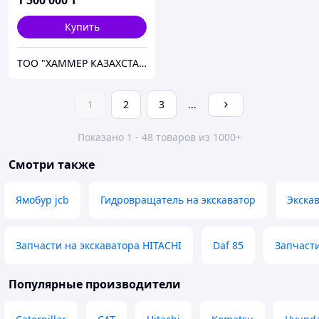
1 500 000
₸
Купить
ТОО "ХАММЕР КАЗАХСТАН"
1
2
3
...
Показано 1 - 48 товаров из 1000+
Смотри также
Ямобур jcb
Гидровращатель на экскаватор
Экска
Запчасти на экскаватора HITACHI
Daf 85
Запчасти
Популярные производители