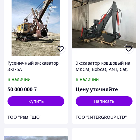
Гусеничный экскаватор
Экскаватор ковшовый на
ЭКГ-5А
МКСМ, Bobcat, ANT, Cat,
JCB, Wecan, Sunward,
В наличии
В наличии
Case Hyundai, Hitachi и
д.р.
50 000 000
₸
Цену уточняйте
Купить
Написать
ТОО "Рем ГШО"
ТОО "INTERGROUP LTD"