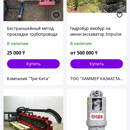
Бестраншейный метод
Гидробур ямобур на
прокладки трубопровода
мини-экскаватор Impulse
Не вскрываем асфальтное
M3
В наличии
В наличии
покрытие Установка труб
ДУ 63 до ДУ 150
25 000
₸
от
500 000
₸
Купить
Купить
Компания "Три Кита"
ТОО "ХАММЕР КАЗАХСТАН"