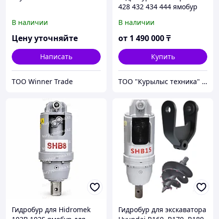
428 432 434 444 ямобур
для экскаватора-
В наличии
В наличии
погрузчика 5-8 тонн
Цену уточняйте
от
1 490 000
₸
Написать
Купить
ТОО Winner Trade
ТОО "Курылыс техника" Алматы
Гидробур для Hidromek
Гидробур для экскаватора