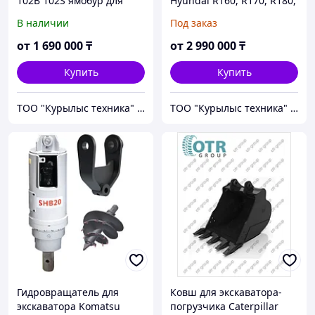
102B 102S ямобур для
Hyundai R160, R170, R180,
экскаватора-погрузчика
гидровращатель, ямобур
В наличии
Под заказ
6-10 тонн
ProfBreaker SHB15
от
1 690 000
₸
от
2 990 000
₸
Купить
Купить
ТОО "Курылыс техника" Алматы
ТОО "Курылыс техника" Алматы
Гидровращатель для
Ковш для экскаватора-
экскаватора Komatsu
погрузчика Caterpillar