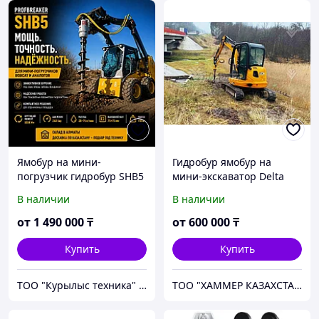
Ямобур на мини-
Гидробур ямобур на
погрузчик гидробур SHB5
мини-экскаватор Delta
(крутящий момент 5056
(Англия)
В наличии
В наличии
Нм)
от
1 490 000
₸
от
600 000
₸
Купить
Купить
ТОО "Курылыс техника" Алматы
ТОО "ХАММЕР КАЗАХСТАН"