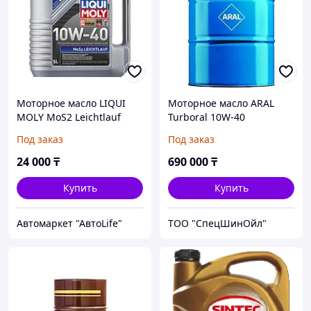
Моторное масло LIQUI
Моторное масло ARAL
MOLY MoS2 Leichtlauf
Turboral 10W-40
10W-40 4L
Под заказ
Под заказ
24 000
₸
690 000
₸
Купить
Купить
Автомаркет "АвтоLife"
ТОО "СпецШинОйл"