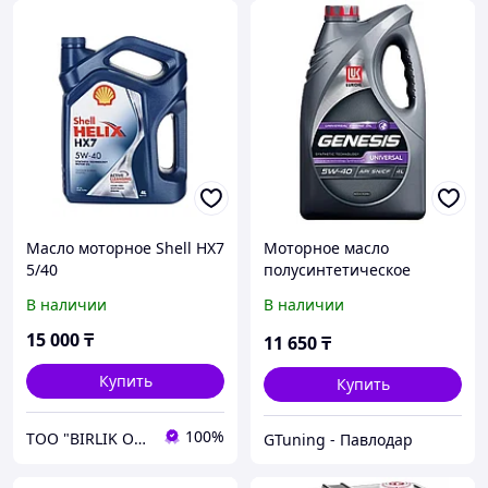
Масло моторное Shell HX7
Моторное масло
5/40
полусинтетическое
Лукойл Genesis Universal
В наличии
В наличии
5W-40, 4 л
15 000
₸
11 650
₸
Купить
Купить
100%
ТОО "BIRLIK OIL"
GTuning - Павлодар