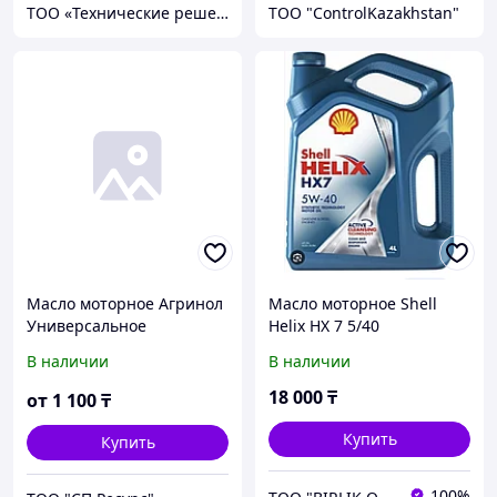
ТОО «Технические решения»
ТОО "ControlKazakhstan"
Масло моторное Агринол
Масло моторное Shell
Универсальное
Helix HX 7 5/40
всесезонное
В наличии
В наличии
полусинтетическое
18 000
₸
от
1 100
₸
Купить
Купить
100%