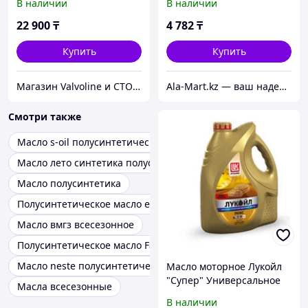
В наличии
В наличии
Valvoline Maxlife 10W-40
всесезонное
всесезонное для
полусинтетическое 1л
22 900
₸
4 782
₸
легкового транспорта
73/8/1/1
Купить
Купить
Магазин Valvoline и СТО V-Service
Ala-Mart.kz — ваш надежный партнер в мире качественных товаров.
Смотри также
Масло s-oil полусинтетическое
Масло лето синтетика полусинтетика
Масло полусинтетика
Полусинтетическое масло ельф
Масло вмгз всесезонное
Полусинтетическое масло Favorit
Масло neste полусинтетическое л
Масло моторное Лукойл
"Супер" Универсальное
Масла всесезонные
всесезонное
В наличии
полусинтетическое