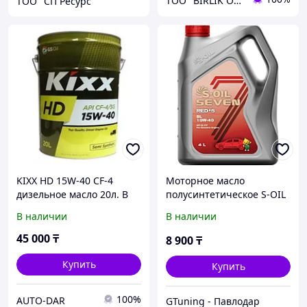
ТОО "BIRLIK OIL"
ТОО "СП Ресурс"
KIXX HD 15W-40 CF-4
Моторное масло
дизельное масло 20л. В
полусинтетическое S-OIL
наличии
Red 5 10W-40, 4 л
В наличии
В наличии
45 000
₸
8 900
₸
Купить
Купить
100%
AUTO-DAR
GTuning - Павлодар