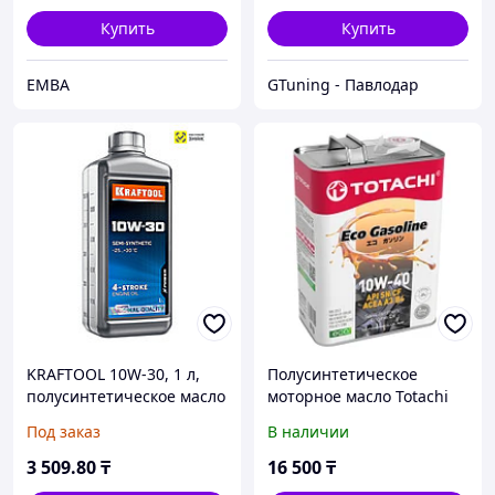
Купить
Купить
EMBA
GTuning - Павлодар
KRAFTOOL 10W-30, 1 л,
Полусинтетическое
полусинтетическое масло
моторное масло Totachi
для 4-тактных двигателей
Eco Gasoline 10W-40 4 л
Под заказ
В наличии
(41513-1)
3 509
.80
₸
16 500
₸