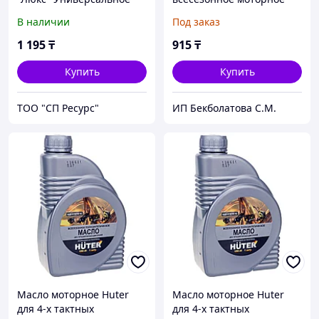
всесезонное
масло на
В наличии
Под заказ
полусинтетическое
полусинтетической
базовой основе.
1 195
₸
915
₸
Купить
Купить
ТОО "СП Ресурс"
ИП Бекболатова С.М.
Масло моторное Huter
Масло моторное Huter
для 4-х тактных
для 4-х тактных