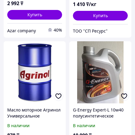
полусинтетическое 1л
полусинтетическое
2 992
₸
1 410
₸/кг
73/8/1/1
Купить
Купить
40%
Azar company
ТОО "СП Ресурс"
Масло моторное Агринол
G-Energy Expert-L 10w40
Универсальное
полусинтетическое
всесезонное
моторное масло 4л.
В наличии
В наличии
полусинтетическое