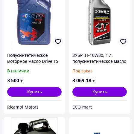
Полусинтетическое
ЗУБР 4Т-10W30, 1 л,
моторное масло Drive TS
полусинтетическое масло
10w40 (1л) Fosser
для 4-тактных
В наличии
Под заказ
двигателей, EXTRA (70610-
1)
3 500
₸
3 069
.18
₸
Купить
Купить
Ricambi Motors
ECO-mart