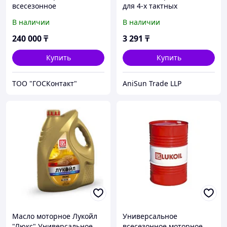
всесезонное
для 4-х тактных
полусинтетическое
двигателей 10W-40
В наличии
В наличии
SINTEC SUPER 3000 10w40
всесезонное
API SG/CD, б.200 л.
полусинтетическое 1л
240 000
₸
3 291
₸
73/8/1/1
Купить
Купить
ТОО "ГОСКонтакт"
AniSun Trade LLP
Масло моторное Лукойл
Универсальное
"Люкс" Универсальное
всесезонное моторное