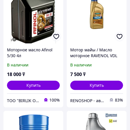
Моторное масло Afinol
Мотор майы / Масло
5/30 4л
моторное RAVENOL VDL
5w40 1л.
В наличии
В наличии
18 000
₸
7 500
₸
Купить
Купить
100%
83%
ТОО "BIRLIK OIL"
RENOSHOP - автозапчасти, тюнинг и аксессуары для автомобилей Renault, Largus, X-Ray, Vesta.