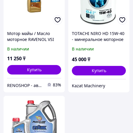
Мотор майы / Масло
TOTACHI NIRO HD 15W-40
моторное RAVENOL VSI
- минеральное моторное
5w40 1л.
масло для грузовых
В наличии
В наличии
автомобилей и
спецтехник-19 литер.
11 250
₸
45 000
₸
Купить
Купить
83%
RENOSHOP - автозапчасти, тюнинг и аксессуары для автомобилей Renault, Largus, X-Ray, Vesta.
Kazat Machinery