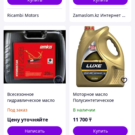
Ricambi Motors
Zamaslom.kz Интернет магазин.
Всесезонное
Моторное масло
гидравлическое масло
Полусинтетическое
для масляно-
ЛУКОЙЛ LUXE 10W-40 5 л
Под заказ
В наличии
гидравлических
приводов на открытом
Цену уточняйте
11 700
₸
воздухе
Написать
Купить