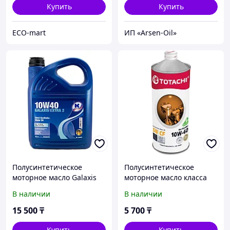
Купить
Купить
ECO-mart
ИП «Arsen-Oil»
Полусинтетическое
Полусинтетическое
моторное масло Galaxis
моторное масло класса
Extra 2 10W-40 (4л)
«премиум» TOTACHI Eco
В наличии
В наличии
Kuttenkeuler
Gasoline 10W-40 1L
15 500
₸
5 700
₸
Купить
Купить