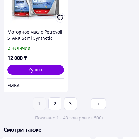
Моторное масло Petrovoll
STARK Semi Synthetic
10w40
В наличии
12 000
₸
Купить
EMBA
1
2
3
...
Показано 1 - 48 товаров из 500+
Смотри также