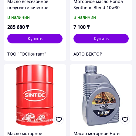
Масло всесезонное
Моторное масло Honda
полусинтетическое
Synthetic Blend 10w30
Лукойл Супер 10w40 API
0.946L
В наличии
В наличии
SG/CD, б.205 л
285 680
₸
7 100
₸
Купить
Купить
ТОО "ГОСКонтакт"
АВТО ВЕКТОР
Масло моторное
Масло моторное Huter