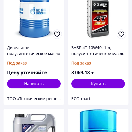
Дизельное
ЗУБР 4Т-10W40, 1 л,
полусинтетическое масло
полусинтетическое масло
Gazpromneft Diesel
для 4-тактных
Под заказ
Под заказ
Premium 5W-40 Евро-4
двигателей, EXTRA (70611-
205л.
1)
Цену уточняйте
3 069
.18
₸
Написать
Купить
ТОО «Технические решения»
ECO-mart