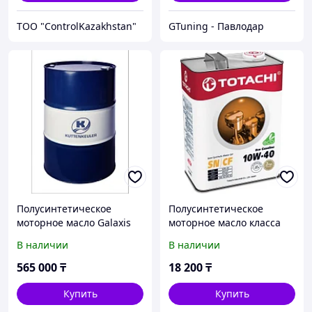
ТОО "ControlKazakhstan"
GTuning - Павлодар
Полусинтетическое
Полусинтетическое
моторное масло Galaxis
моторное масло класса
Extra 2 10W-40 (200л)
«премиум» TOTACHI Eco
В наличии
В наличии
Kuttenkeuler
Gasoline 10W-40 4L
565 000
₸
18 200
₸
Купить
Купить