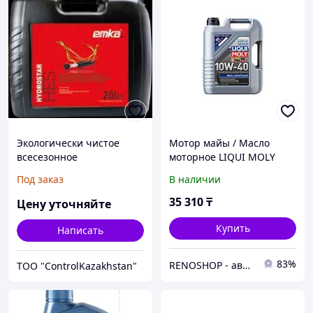
Экологически чистое
Мотор майы / Масло
всесезонное
моторное LIQUI MOLY
гидравлическое масло
Leichtlauf MOS2 10w40 5л.
Под заказ
В наличии
(ГЭС)
(2184)
35 310
₸
Цену уточняйте
Купить
Написать
83%
RENOSHOP - автозапчасти, тюнинг и аксессуары для автомобилей Renault, Largus, X-Ray, Vesta.
ТОО "ControlKazakhstan"