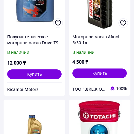
Полусинтетическое
Моторное масло Afinol
моторное масло Drive TS
5/30 1л
10w40 (4л) Fosser
В наличии
В наличии
4 500
₸
12 000
₸
Купить
Купить
100%
ТОО "BIRLIK OIL"
Ricambi Motors