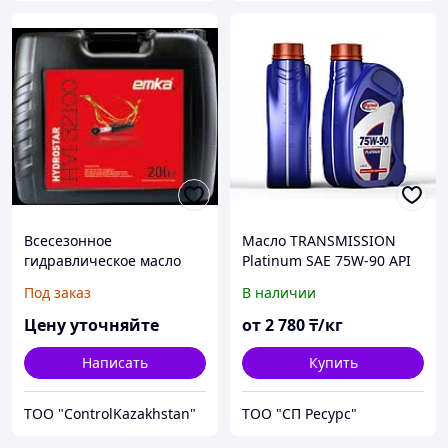
Всесезонное
Масло TRANSMISSION
гидравлическое масло
Platinum SAE 75W-90 API
GL-5 Полусинтетическое
Под заказ
В наличии
трансмиссионное
всесезонное
Цену уточняйте
от
2 780
₸/кг
Написать
Купить
ТОО "ControlKazakhstan"
ТОО "СП Ресурс"