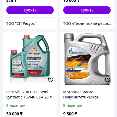
878
₸
10 000
₸
Купить
Купить
ТОО "СП Ресурс"
ТОО «Технические решения»
Petrovöll VIRÖ-TEC Semi
Моторное масло
Synthetic 15W40 CI-4 20 л
Полусинтетическое
ПОЛУСИНТЕТИЧЕСКОЕ
Gazpromneft Super 5W-40
В наличии
В наличии
МАСЛО ДЛЯ ДИЗЕЛЬНЫХ
4 л
ДВИГАТЕЛЕЙ
50 000
₸
9 500
₸