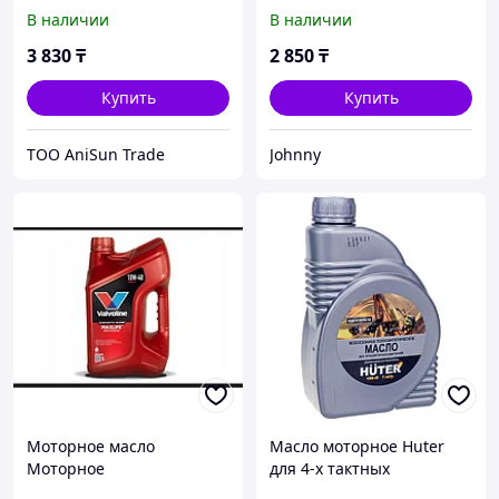
двигателей 10W-40
двигателей 10W-40
В наличии
В наличии
всесезонное
всесезонное
полусинтетическое 1л
полусинтетическое 1л
3 830
₸
2 850
₸
73/8/1/1
73/8/1/1
Купить
Купить
ТОО AniSun Trade
Johnny
Моторное масло
Масло моторное Huter
Моторное
для 4-х тактных
полусинтетическое масло
двигателей 10W-40