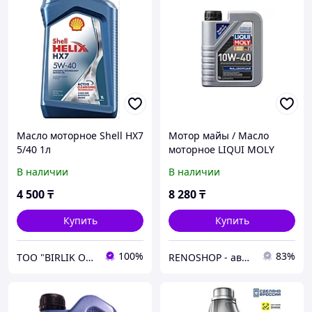
Масло моторное Shell HX7
Мотор майы / Масло
5/40 1л
моторное LIQUI MOLY
Leichtlauf MOS2 10w40 1л.
В наличии
В наличии
(2626)
4 500
₸
8 280
₸
Купить
Купить
100%
83%
ТОО "BIRLIK OIL"
RENOSHOP - автозапчасти, тюнинг и аксессуары для автомобилей Renault, Largus, X-Ray, Vesta.