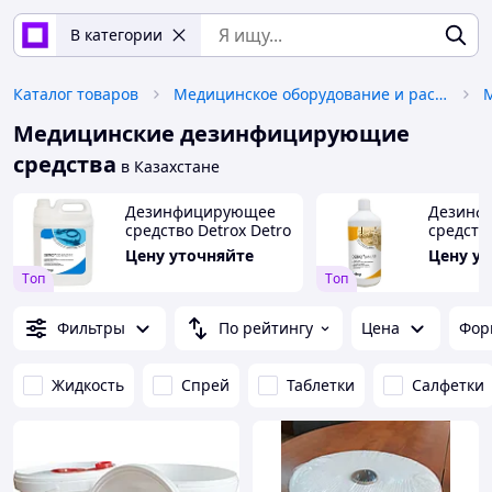
В категории
Каталог товаров
Медицинское оборудование и расходные материалы
Медицинские дезинфицирующие
средства
в Казахстане
Дезинфицирующее
Дезинф
средство Detrox Detro
средство
Cid Enzym, 5 л
San Air, 
Цену уточняйте
Цену у
Tоп
Tоп
Фильтры
По рейтингу
Цена
Фор
Жидкость
Спрей
Таблетки
Салфетки