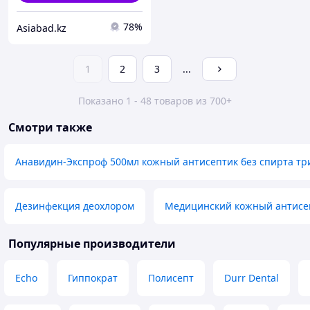
78%
Asiabad.kz
1
2
3
...
Показано 1 - 48 товаров из 700+
Смотри также
Анавидин-Экспроф 500мл кожный антисептик без спирта тр
Дезинфекция деохлором
Медицинский кожный антисе
Популярные производители
Echo
Гиппократ
Полисепт
Durr Dental