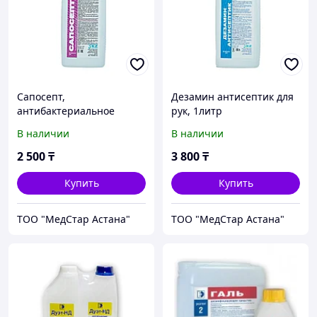
Сапосепт,
Дезамин антисептик для
антибактериальное
рук, 1литр
жидкое мыло, 1 литр
В наличии
В наличии
2 500
₸
3 800
₸
Купить
Купить
ТОО "МедСтар Астана"
ТОО "МедСтар Астана"