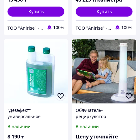
Купить
Купить
100%
100%
ТОО "Anirise" - изделия медицинского назначения
ТОО "Anirise" - изделия медицинского назначения
"Дезэфект"
Облучатель-
универсальное
рециркулятор
дезинфицирующее
медицинский "Aрмед" СH
В наличии
В наличии
средство, 1л
111-115 П
8 190
₸
Цену уточняйте