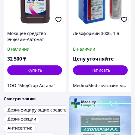
Моющее средство
Лизоформин 3000, 1 л
Эндезим-Автомат
В наличии
В наличии
32 500
₸
Цену уточняйте
Купить
Написать
ТОО "МедСтар Астана"
MedinaMed - магазин медицинской техники и оборудования
Смотри также
Дезинфицирующие средства
Дезинфекции
Антисептик