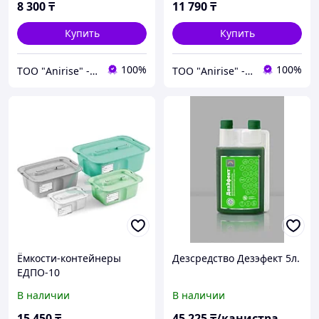
8 300
₸
11 790
₸
Купить
Купить
100%
100%
ТОО "Anirise" - изделия медицинского назначения
ТОО "Anirise" - изделия медицинского назначения
Ёмкости-контейнеры
Дезсредство Дезэфект 5л.
ЕДПО-10
В наличии
В наличии
15 450
₸
45 225
₸/канистра