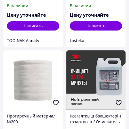
(концентрат)
В наличии
В наличии
Цену уточняйте
Цену уточняйте
Написать
Написать
ТОО NVK Almaty
Lasteko
Протирочный материал
Қозғалтқыш бөлшектерін
№200
тазартқыш / Очиститель
пенный для внутренних