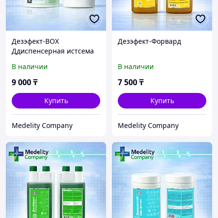
Дезэфект-ВОХ
Дезэфект-Форвард
Ддиспенсерная истсема
(комплект)
В наличии
В наличии
9 000
₸
7 500
₸
Купить
Купить
Medelity Company
Medelity Company