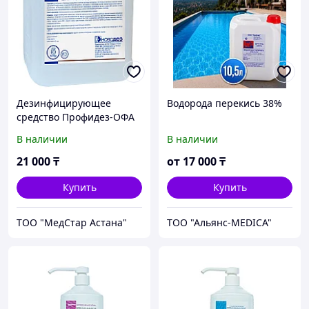
Дезинфицирующее
Водорода перекись 38%
средство Профидез-ОФА
В наличии
В наличии
21 000
₸
от
17 000
₸
Купить
Купить
ТОО "МедСтар Астана"
ТОО "Альянс-MEDICA"