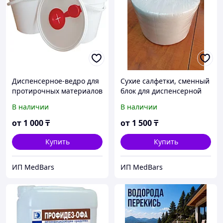
Диспенсерное-ведро для
Сухие салфетки, сменный
протирочных материалов
блок для диспенсерной
объемом 3,8 и 5.6 литров.
системы
В наличии
В наличии
от
1 000
₸
от
1 500
₸
Купить
Купить
ИП MedBars
ИП MedBars