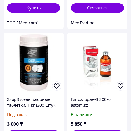
Купить
Связаться
ТОО "Medicom"
MedTrading
ХлорЭксель, хлорные
Гипохлоран-3 300мл
таблетки, 1 кг (300 штук
astom.kz
по 3.3г), Luscan
Под заказ
В наличии
Professional
3 000
₸
5 850
₸