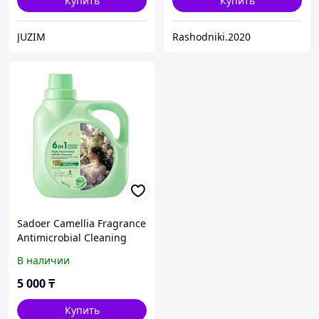
Купить
Купить
JUZIM
Rashodniki.2020
Sadoer Camellia Fragrance
Antimicrobial Cleaning
Liquid - Антимикробная
В наличии
чистящая жидкость с
ароматом камелии
5 000
₸
(флакон) 2 кг
Купить