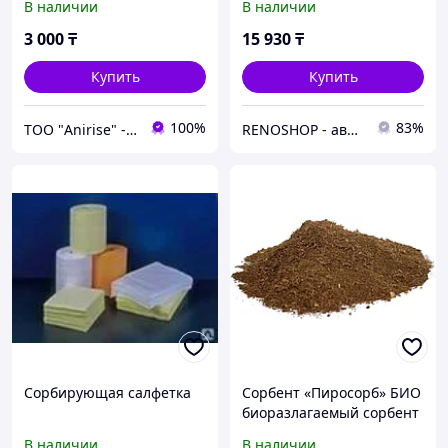
В наличии
В наличии
деталей VMPAUTO 5л.
(3шт) 9409
3 000
₸
15 930
₸
Купить
Купить
100%
83%
ТОО "Anirise" - изделия медицинского назначения
RENOSHOP - автозапчасти, тюнинг и аксессуары для автомобилей Renault, Largus, X-Ray, Vesta.
Сорбирующая салфетка
Сорбент «Пиросорб» БИО
биоразлагаемый сорбент
для сорбции нефти и
В наличии
В наличии