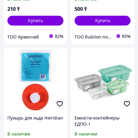
нефтепродуктов
210
₸
500
₸
Купить
Купить
82%
85%
ТОО Армоснаб
ТОО Rubilon-поставщик №1
Пузырь для льда meridian
Емкости-контейнеры
ЕДПО-1
В наличии
В наличии