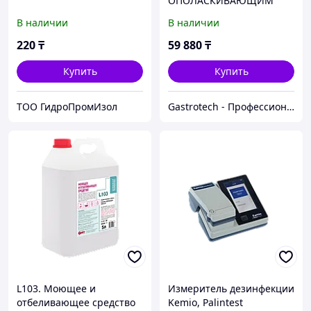
ОПОЛАСКИВАЮЩИМ
ЭФФЕКТОМ Д/ПАРОКОН-
В наличии
В наличии
ОВ RATIODEM WRP
220
₸
59 880
₸
Купить
Купить
ТОО ГидроПромИзол
Gastrotech - Профессиональное оборудование
L103. Моющее и
Измеритель дезинфекции
отбеливающее средство
Kemio, Palintest