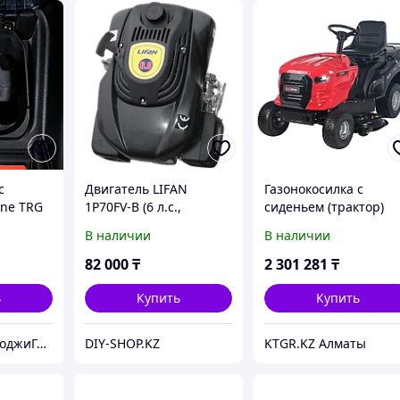
с
Двигатель LIFAN
Газонокосилка с
ine TRG
1P70FV-B (6 л.с.,
сиденьем (трактор)
вертикальный вал
EVOline TRG 107 CH
В наличии
В наличии
22мм)
82 000
₸
2 301 281
₸
ь
Купить
Купить
ТОО КазТехнолоджиГрупп Астана
DIY-SHOP.KZ
KTGR.KZ Алматы