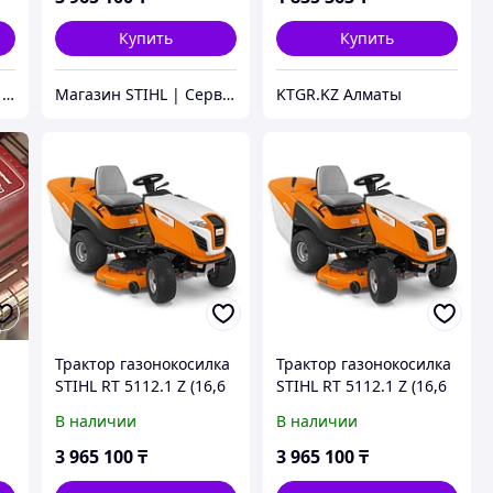
Купить
Купить
Дилер STIHL Магазин | Сервисный Центр ШТИЛЬ.kz
Магазин STIHL | Сервисный Центр ШТИЛЬ
KTGR.KZ Алматы
Трактор газонокосилка
Трактор газонокосилка
STIHL RT 5112.1 Z (16,6
STIHL RT 5112.1 Z (16,6
л.с. | 110 см | 350 л)
л.с. | 110 см | 350 л)
В наличии
В наличии
)
бензиновый райдер
бензиновый райдер
(минитрактор)
(минитрактор)
3 965 100
₸
3 965 100
₸