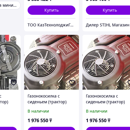
Сельхозтехника минитрактор
Купить
Купить
ТОО КазТехнолоджиГрупп Астана
с
Газонокосилка с
Газонокосилка с
тор)
сиденьем (трактор)
сиденьем (трактор)
 CM (с
EVOline TRG 96 H (с
EVOline TRG 96 H (с
В наличии
В наличии
ngshen)
двигателем Zongshen)
двигателем Zongshen
1 976 550
₸
1 976 550
₸