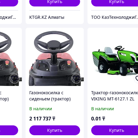
ь
Купить
Купить
ТОО КазТехнолоджиГрупп Астана
KTGR.KZ Алматы
ТОО КазТехно
с
Газонокосилка с
Трактор-газонокосил
тор)
сиденьем (трактор)
VIKING MT-6127.1 ZL
CH (с
EVOline TRG 96 CH (с
В наличии
В наличии
ngshen)
двигателем Zongshen)
2 117 737
₸
0
.01
₸
ь
Купить
Купить