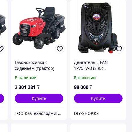
Газонокосилка с
Двигатель LIFAN
сиденьем (трактор)
1P75FV-B (8 л.с.,
EVOline TRG 107 CH
вертикальный вал
В наличии
В наличии
22мм)
2 301 281
₸
98 000
₸
Купить
Купить
ТОО КазТехнолоджиГрупп Астана
DIY-SHOP.KZ