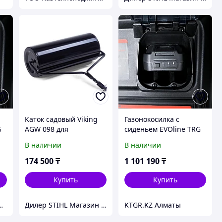
Каток садовый Viking
Газонокосилка с
G
AGW 098 для
сиденьем EVOline TRG
минитракторов
61 CM L
В наличии
В наличии
174 500
₸
1 101 190
₸
Купить
Купить
лоджиГрупп Астана
Дилер STIHL Магазин | Сервисный Центр ШТИЛЬ.kz
KTGR.KZ Алматы