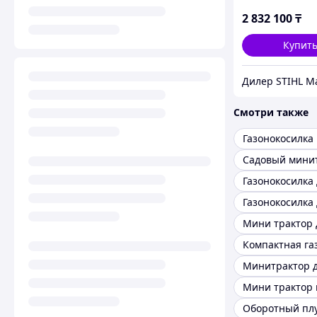
бензиновый р
(минитрактор)
2 832 100
₸
Купит
Смотри также