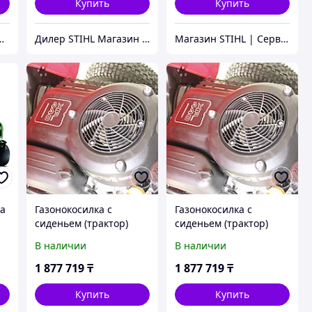
Купить
Купить
лоджиГрупп Астана
Дилер STIHL Магазин | Сервисный Центр ШТИЛЬ.kz
Магазин STIHL | Сервисный Центр ШТИЛЬ
ка
Газонокосилка с
Газонокосилка с
сиденьем (трактор)
сиденьем (трактор)
EVOline TRG 84 H (с
EVOline TRG 84 H (с
В наличии
В наличии
двигателем Zongshen)
двигателем Zongshen)
1 877 719
₸
1 877 719
₸
Купить
Купить