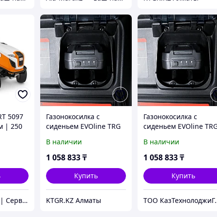
RT 5097
Газонокосилка с
Газонокосилка с
см | 250
сиденьем EVOline TRG
сиденьем EVOline TR
 райдер
61 CM
61 CM
В наличии
В наличии
1 058 833
₸
1 058 833
₸
ь
Купить
Купить
Магазин STIHL | Сервисный Центр ШТИЛЬ
KTGR.KZ Алматы
ТОО КазТехно