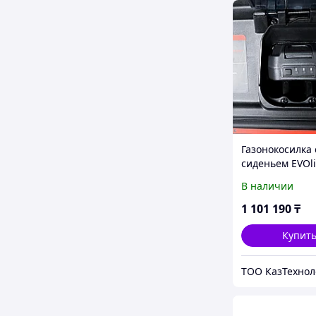
Газонокосилка 
сиденьем EVOl
61 CM L
В наличии
1 101 190
₸
Купит