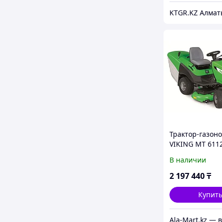
KTGR.KZ Алмат
Трактор-газон
VIKING MT 611
В наличии
2 197 440
₸
Купит