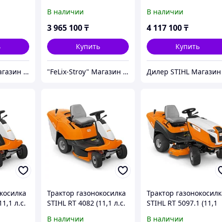
сть 8.2
5112.1 Z. мощность
л.с. | 125 см | 350 л)
В наличии
В наличии
шир.
12.2 кВт/16.9 л.с , шир.
бензиновый райдер
захвата 110 см,
(минитрактор)
3 965 100
₸
4 117 100
₸
00
выс.скаш 30-100
ь
Купить
Купить
"FeLix-Stroy" Магазин оригинального оборудования
"FeLix-Stroy" Магазин оригинального оборудования
косилка
Трактор газонокосилка
Трактор газонокосилк
1,1 л.с.
STIHL RT 4082 (11,1 л.с.
STIHL RT 5097.1 (11,1
| 80 см | 250 л)
л.с. | 95 см | 250 л)
В наличии
В наличии