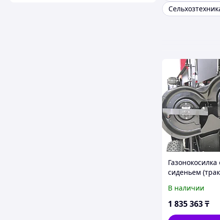
Газонокосилка 
сиденьем (трак
EVOline TRG 84
В наличии
двигателем Zo
1 835 363
₸