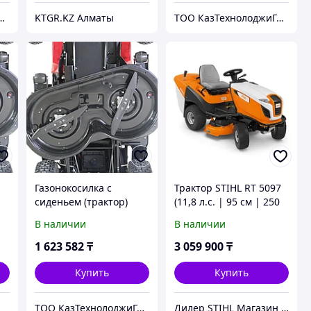
дежный партнер в мире качественных товаров.
KTGR.KZ Алматы
ТОО КазТехнолоджиГрупп Астана
Газонокосилка с
Трактор STIHL RT 5097
сиденьем (трактор)
(11,8 л.с. | 95 см | 250
EVOline TRG 84 M (с
л) бензиновый райдер
В наличии
В наличии
)
двигателем Zongshen)
(минитрактор)
1 623 582
₸
3 059 900
₸
Купить
Купить
ТОО КазТехнолоджиГрупп Астана
Дилер STIHL Магазин | Сервисный Центр ШТИЛЬ.kz