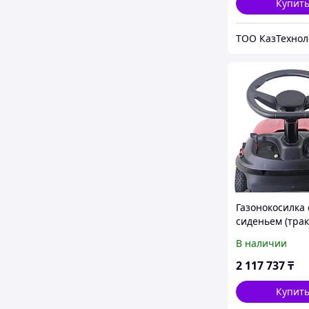
Купит
Газонокосилка 
сиденьем (трак
EVOline TRG 96 
В наличии
двигателем Zo
2 117 737
₸
Купит