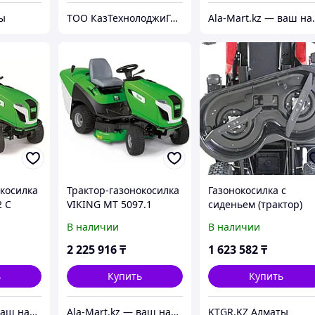
ы
ТОО КазТехнолоджиГрупп Астана
Ala-Mart.kz — ваш на
окосилка
Трактор-газонокосилка
Газонокосилка с
2 C
VIKING MT 5097.1
сиденьем (трактор)
EVOline TRG 84 M (с
В наличии
В наличии
двигателем Zongshen
2 225 916
₸
1 623 582
₸
ь
Купить
Купить
Ala-Mart.kz — ваш надежный партнер в мире качественных товаров.
Ala-Mart.kz — ваш надежный партнер в мире качественных товаров.
KTGR.KZ Алматы