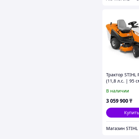
Трактор STIHL 
(11,8 л.с. | 95 
л) бензиновый
В наличии
(минитрактор)
3 059 900
₸
Купит