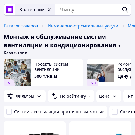
В категории
Каталог товаров
Инженерно-строительные услуги
Монтаж и обслуживание систем
вентиляции и кондиционирования
в
Казахстане
Проекты систем
Ремонт 
вентиляции
обслуж
кондици
500
₸/кв.м
Цену у
вентил
Tоп
Tоп
Фильтры
По рейтингу
Цена
Тип
Системы вентиляции приточно-вытяжные
Сплит-