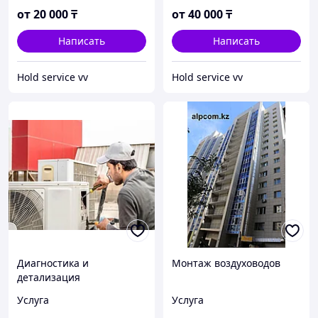
от
20 000
₸
от
40 000
₸
Написать
Написать
Hold service vv
Hold service vv
Диагностика и
Монтаж воздуховодов
детализация
климатического
Услуга
Услуга
оборудования