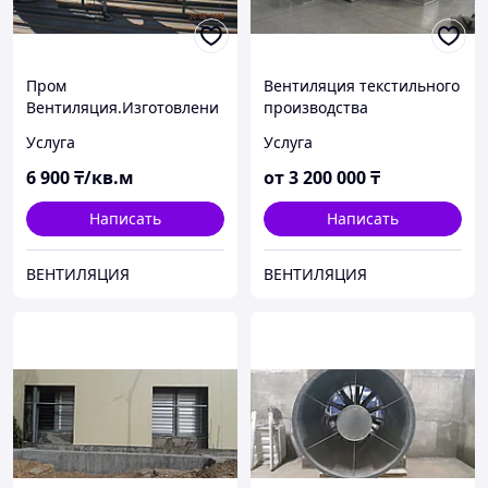
Пром
Вентиляция текстильного
Вентиляция.Изготовлени
производства
е, монтаж, пуско-наладка,
Услуга
Услуга
паспортизация систем
вентиляции.
6 900
₸/кв.м
от
3 200 000
₸
Написать
Написать
ВЕНТИЛЯЦИЯ
ВЕНТИЛЯЦИЯ