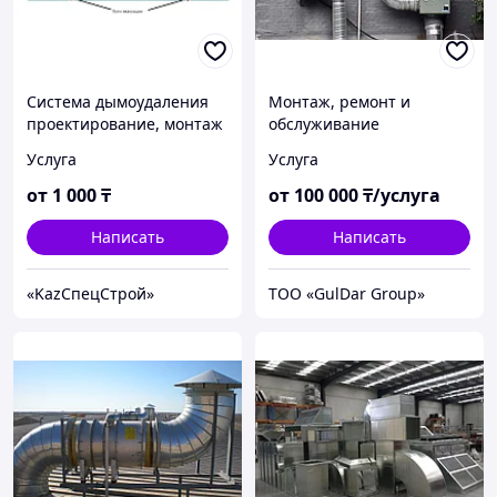
Система дымоудаления
Монтаж, ремонт и
проектирование, монтаж
обслуживание
и обслуживание
вентиляции зданий и
Услуга
Услуга
кондиционеров
от
1 000
₸
от
100 000
₸/услуга
Написать
Написать
«KazСпецСтрой»
ТОО «GulDar Group»