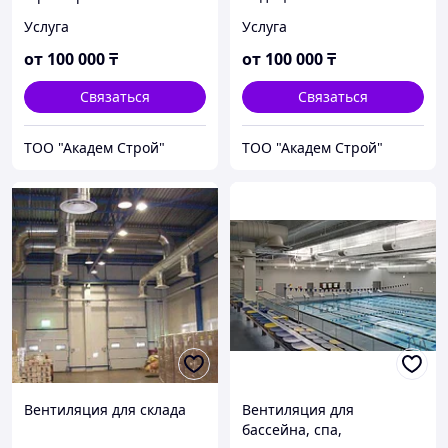
учреждений
Услуга
Услуга
от
100 000
₸
от
100 000
₸
Связаться
Связаться
ТОО "Академ Строй"
ТОО "Академ Строй"
Вентиляция для склада
Вентиляция для
бассейна, спа,