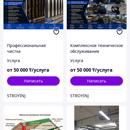
Профессиональная
Комплексное техническое
чистка
обслуживание
электростатических
ресторанов, кафе и
Услуга
Услуга
фильтров (ESP)
коммерческих объектов
от
50 000
₸/услуга
от
50 000
₸/услуга
Написать
Написать
STROYINJ
STROYINJ