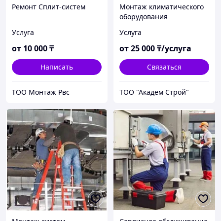
Ремонт Сплит-систем
Монтаж климатического
оборудования
Услуга
Услуга
от
10 000
₸
от
25 000
₸/услуга
Написать
Связаться
ТОО Монтаж Рвс
ТОО "Академ Строй"