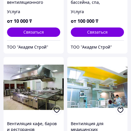
вентиляционного
бассейна, спа,
оборудования
общественной бани
Услуга
Услуга
от
10 000
₸
от
100 000
₸
Связаться
Связаться
ТОО "Академ Строй"
ТОО "Академ Строй"
Вентиляция кафе, баров
Вентиляция для
и ресторанов
медицинских