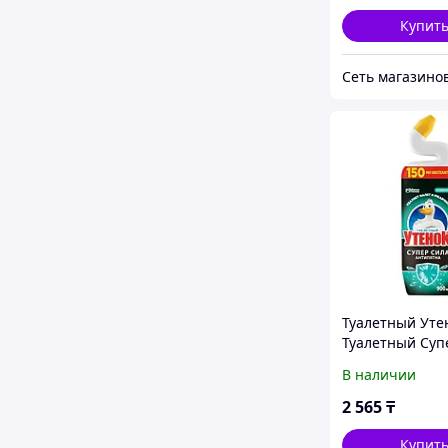
Купит
Туалетный Уте
Туалетный Суп
Антипятна 900
В наличии
2 565
₸
Купит