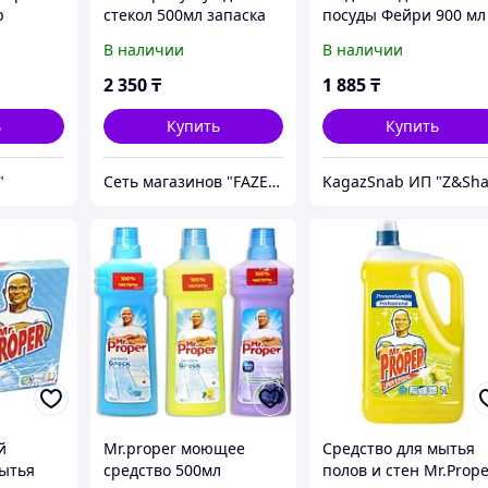
р
стекол 500мл запаска
посуды Фейри 900 мл
 с
В наличии
В наличии
2 350
₸
1 885
₸
ь
Купить
Купить
"
Сеть магазинов "FAZENDA" ТОО Инкомстрой
й
Mr.proper моющее
Средство для мытья
ытья
средство 500мл
полов и стен Mr.Prop