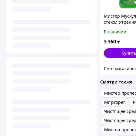
Мистер Мускул
стекол Утренн
530мл 0058
В наличии
3 360
₸
Купит
Смотри также
Мистер пропе
Mr proper
P
Чистящее сред