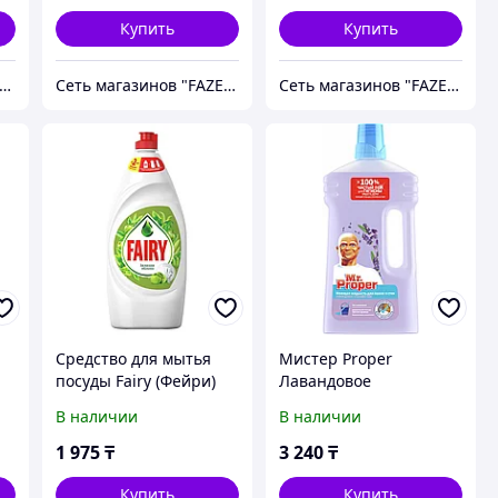
Купить
Купить
ть магазинов "FAZENDA" ТОО Инкомстрой
Сеть магазинов "FAZENDA" ТОО Инкомстрой
Сеть магазинов "FAZENDA" ТОО Инкомстрой
Средство для мытья
Мистер Proper
посуды Fairy (Фейри)
Лавандовое
а
Зеленое яблоко 450мл
спокойствие 1000мл.
В наличии
В наличии
1 975
₸
3 240
₸
Купить
Купить