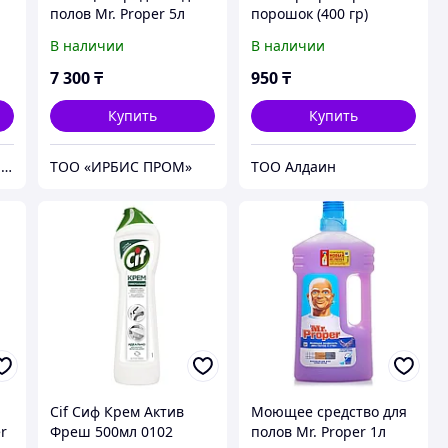
полов Mr. Proper 5л
порошок (400 гр)
В наличии
В наличии
7 300
₸
950
₸
Купить
Купить
KagazSnab ИП "Z&ShahSam"
ТОО «ИРБИС ПРОМ»
ТОО Алдаин
Cif Сиф Крем Актив
Моющее средство для
er
Фреш 500мл 0102
полов Mr. Proper 1л