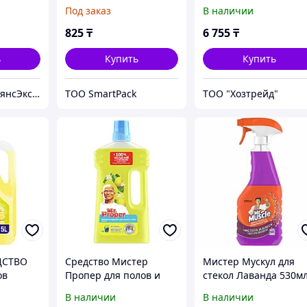
 гр. Mr.
(мистер Пропер),
Под заказ
В наличии
канистра, 5л
825
₸
6 755
₸
ь
Купить
Купить
Компания «АльянсЭксперт» - Комплексное решение для Вашего Бизнеса!
ТОО SmartPack
ТОО "Хозтрейд"
ДСТВО
Средство Мистер
Мистер Мускул для
ов
Пропер для полов и
стекол Лаванда 530м
мл.
стен Лимон 1 литр
0058
В наличии
В наличии