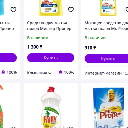
мытья
Средство для мытья
Моющее средство дл
 Пропер
полов Мистер Пропер
мытья полов Mr. Prop
1000 мл. Лимон
750 мл
В наличии
В наличии
1 300
₸
910
₸
ь
Купить
Купить
100%
100%
Компания Фея
Интернет-