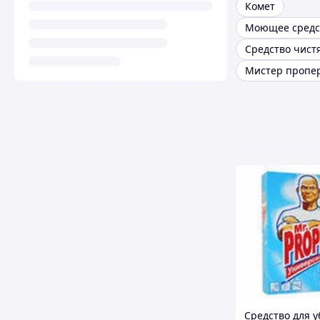
Комет
Мистер пропер
Средство для 