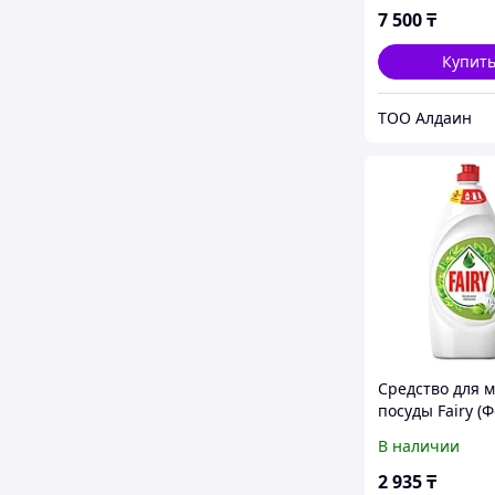
7 500
₸
Купит
ТОО Алдаин
Средство для 
посуды Fairy (
Зеленое яблок
В наличии
2 935
₸