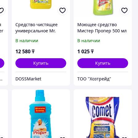
я
Средство чистящее
Моющее средство
er
универсальное Mr.
Мистер Пропер 500 мл
Proper , 5 литров
В наличии
В наличии
12 580
₸
1 025
₸
Купить
Купить
магазин "Строительный двор КЗ"
DOSSMarket
ТОО "Хозтрейд"