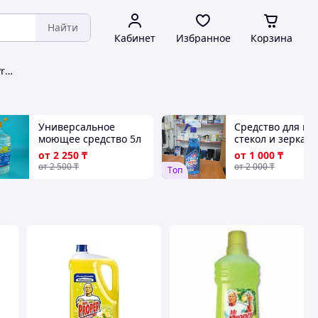
Найти
Кабинет
Избранное
Корзина
Моющие и чистящие средства Procter&Gamble
Универсальное
Средство для мы
моющее средство 5л
стекол и зеркал
ПЭТ. UMS-5
500мл ST-500
от
2 250
₸
от
1 000
₸
от
2 500
₸
от
2 000
₸
Tоп