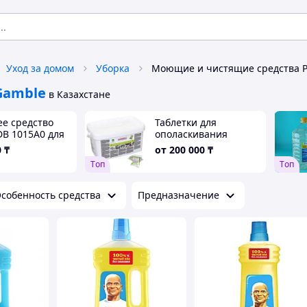
Уход за домом
Уборка
Gamble
в Казахстане
е средство
Таблетки для
B 1015A0 для
ополаскивания
камер
Rational Care-Tab
0
₸
от
200 000
₸
нвектоматов
56.00.562
Tоп
Tоп
собенность средства
Предназначение