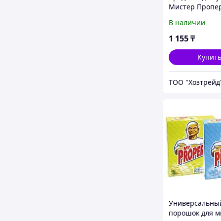
Мистер Пропе
порошок 400 гр
В наличии
отбеливателем
1 155
₸
Купит
ТОО "Хозтрейд
Универсальны
порошок для м