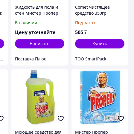
Жидкость для пола и
Comet чистящее
r.
стен Мистер Пропер
средство 350гр
В наличии
Под заказ
Цену уточняйте
505
₸
Написать
Купить
 Фарма - "ADI-PHARMA" медицинские товары и бытовая химия.
Поставка Плюс
ТОО SmartPack
Моющее средство для
Мистер Пропер