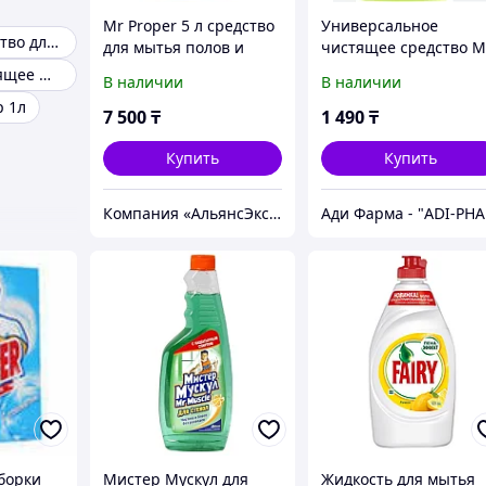
Mr Proper 5 л средство
Универсальное
Моющее средство для пола
для мытья полов и
чистящее средство M
поверхностей
Proper 1 л
Средство чистящее Mr.Proper лимон
В наличии
В наличии
(оригинал P&G)
 1л
(Мистер Пропер)
7 500
₸
1 490
₸
Купить
Купить
Компания «АльянсЭксперт» - Комплексное решение для Вашего Бизнеса!
Ади
уборки
Мистер Мускул для
Жидкость для мытья