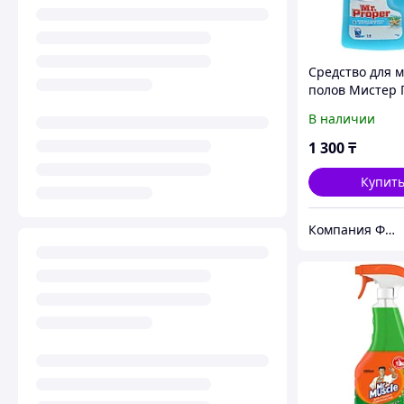
Средство для 
полов Мистер
1000 мл. Океан
В наличии
1 300
₸
Купит
Компания Фея