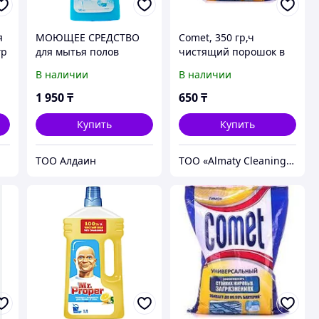
я
МОЮЩЕЕ СРЕДСТВО
Comet, 350 гр,ч
гр
для мытья полов
чистящий порошок в
Mr.Proper 1000мл.
мягкой упаковке
В наличии
В наличии
1 950
₸
650
₸
Купить
Купить
ТОО Алдаин
ТОО «Almaty Cleaning Products»