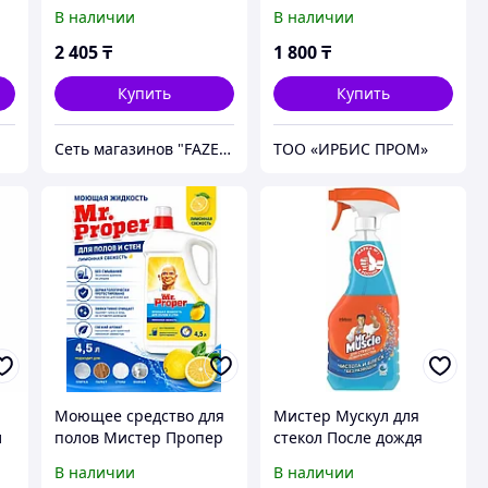
В наличии
В наличии
2 405
₸
1 800
₸
Купить
Купить
Сеть магазинов "FAZENDA" ТОО Инкомстрой
ТОО «ИРБИС ПРОМ»
Моющее средство для
Мистер Мускул для
л
полов Мистер Пропер
стекол После дождя
лимон 4,5л
530мл 0058
В наличии
В наличии