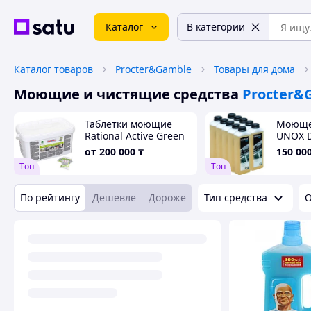
Каталог
В категории
Каталог товаров
Procter&Gamble
Товары для дома
Моющие и чистящие средства
Procter&
Таблетки моющие
Моюще
Rational Active Green
UNOX D
56.01.535
мойки 
от
200 000
₸
150 00
пароко
Tоп
Tоп
По рейтингу
Дешевле
Дороже
Тип средства
О