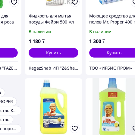
 для
Жидкость для мытья
Моющее средство дл
яя роса
посуды Фейри 500 мл
полов Mr. Proper 400 
В наличии
В наличии
1 180
₸
1 300
₸
ь
Купить
Купить
Сеть магазинов "FAZENDA" ТОО Инкомстрой
KagazSnab ИП "Z&ShahSam"
ТОО «ИРБИС ПРОМ»
р
ROPER
Чистящее средство Комет
ство
Мистер пропер порошок