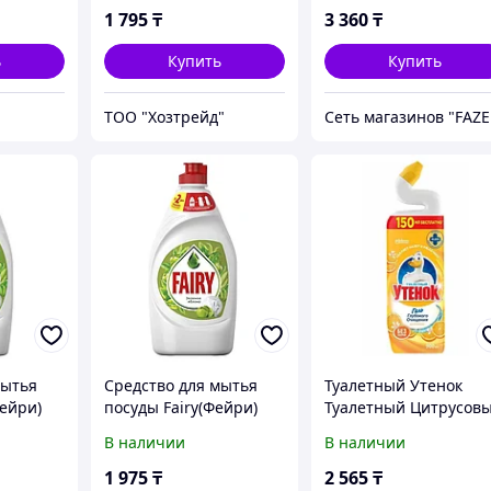
1 795
₸
3 360
₸
ь
Купить
Купить
ТОО "Хозтрейд"
Се
мытья
Средство для мытья
Туалетный Утенок
Фейри)
посуды Fairy(Фейри)
Туалетный Цитрусов
о 800мл
Яблоко 450мл
900мл
В наличии
В наличии
1 975
₸
2 565
₸