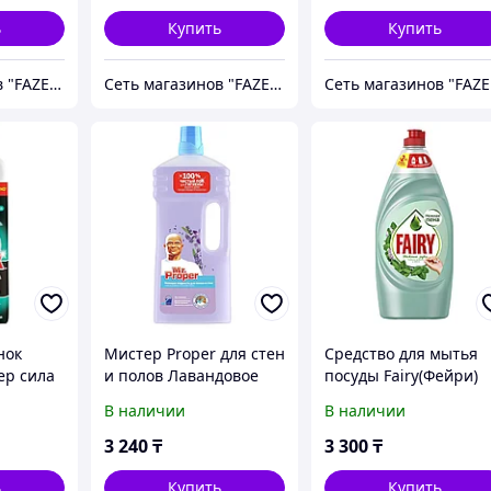
ь
Купить
Купить
Сеть магазинов "FAZENDA" ТОО Инкомстрой
Сеть магазинов "FAZENDA" ТОО Инкомстрой
Се
нок
Мистер Proper для стен
Средство для мытья
ер сила
и полов Лавандовое
посуды Fairy(Фейри)
мл
спокойствие 1л
Чайное дерево и мят
В наличии
В наличии
900мл
3 240
₸
3 300
₸
ь
Купить
Купить