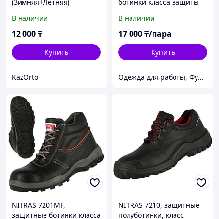
(Зимняя+Летняя)
ботинки класса защиты
S3, металлический
В наличии
В наличии
подносок
12 000
₸
17 000
₸/пара
Купить
Купить
KazOrto
Одежда для работы, Функциональная одежда, СИЗ, Аксессуары, Средства для промывания глаз.
NITRAS 7201MF,
NITRAS 7210, защитные
защитные ботинки класса
полуботинки, класс