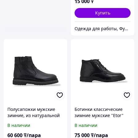
15 000
₸
Купить
Одежда для работы, Функциональная одежда, СИЗ, Аксессуары, Средства для промывания глаз.
Полусапожки мужские
Ботинки классические
зимние, из натуральной
зимние мужские "Etor"
кожи "S-Master", 44
В наличии
В наличии
размер
60 600
₸/пара
75 000
₸/пара