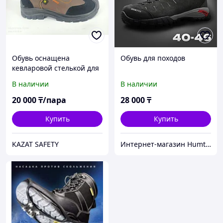
Обувь оснащена
Обувь для походов
кевларовой стелькой для
защиты от проколов и
В наличии
В наличии
композитным защитным
носком
20 000
₸/пара
28 000
₸
Купить
Купить
KAZAT SAFETY
Интернет-магазин Humtto Kazakhstan