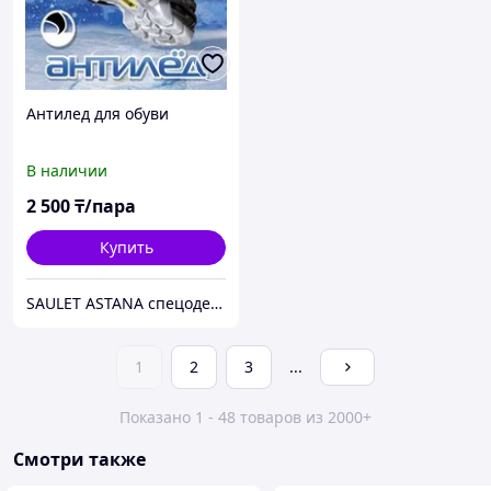
Антилед для обуви
В наличии
2 500
₸/пара
Купить
SAULET ASTANA спецодежда
1
2
3
...
Показано 1 - 48 товаров из 2000+
Смотри также