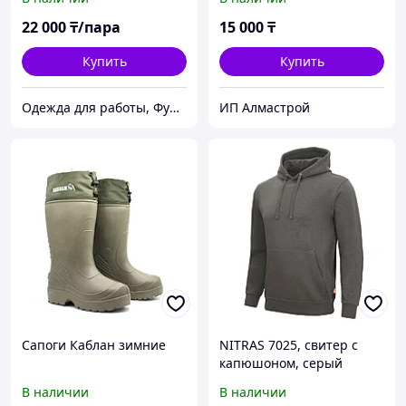
микрофибра,
металлический
22 000
₸/пара
15 000
₸
продносок
Купить
Купить
Одежда для работы, Функциональная одежда, СИЗ, Аксессуары, Средства для промывания глаз.
ИП Алмастрой
Сапоги Каблан зимние
NITRAS 7025, свитер с
капюшоном, серый
В наличии
В наличии