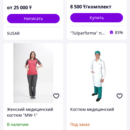
8 500
₸/комплект
от
25 000
₸
Купить
Написать
83%
"Tulparforma" производственно-торговая компания. Спецодежда, Спецобувь, СИЗ в Алмате
SUSAR
Женский медицинский
Костюм медицинский
костюм "MW-1"
В наличии
Под заказ