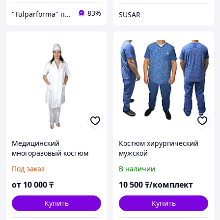
83%
"Tulparforma" производственно-торговая компания. Спецодежда, Спецобувь, СИЗ в Алмате
SUSAR
Медицинский
Костюм хирургический
многоразовый костюм
мужской
Под заказ
В наличии
от
10 000
₸
10 500
₸/комплект
Купить
Купить