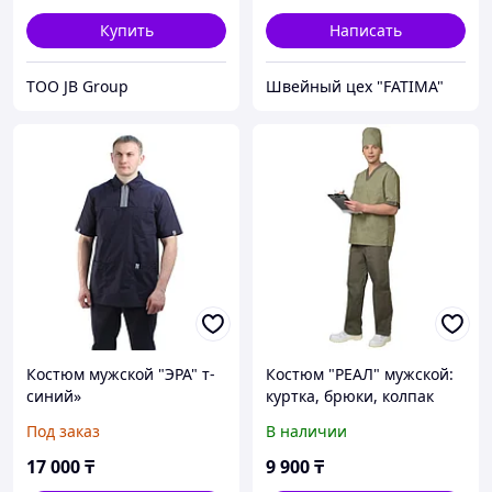
Купить
Написать
ТОО JB Group
Швейный цех "FATIMA"
Костюм мужской "ЭРА" т-
Костюм "РЕАЛ" мужской:
синий»
куртка, брюки, колпак
оливковый с хаки
Под заказ
В наличии
17 000
₸
9 900
₸