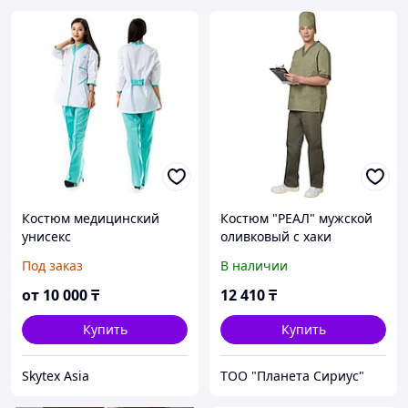
Костюм медицинский
Костюм "РЕАЛ" мужской
унисекс
оливковый с хаки
Под заказ
В наличии
от
10 000
₸
12 410
₸
Купить
Купить
Skytex Asia
ТОО "Планета Сириус"