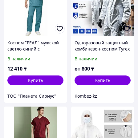
Костюм "РЕАЛ" мужской
Одноразовый защитный
светло-синий с
комбинезон-костюм Tyrex
бирюзовым
В наличии
В наличии
12 410
₸
от
800
₸
Купить
Купить
ТОО "Планета Сириус"
Kombez-kz