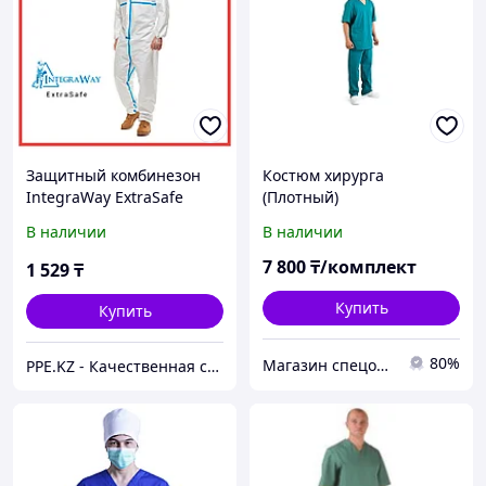
Защитный комбинезон
Костюм хирурга
IntegraWay ExtraSafe
(Плотный)
4/5/6 тип защиты,
В наличии
В наличии
спецодежда мужская,
химзащита, костюм
7 800
₸/комплект
1 529
₸
маляра
Купить
Купить
80%
Магазин спецодежды ROBAMAG
PPE.KZ - Качественная спецодежда и СИЗ оптом