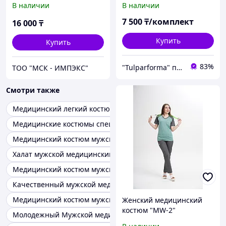
В наличии
В наличии
7 500
₸/комплект
16 000
₸
Купить
Купить
83%
"Tulparforma" производственно-торговая компания. Спецодежда, Спецобувь, СИЗ в Алмате
ТОО "МСК - ИМПЭКС"
Смотри также
Медицинский легкий костюм мужской
Медицинские костюмы спецодежда
Медицинский костюм мужской хб
Халат мужской медицинский спецодежда
Медицинский костюм мужской денвер
Качественный мужской медицинский костюм костюм
Медицинский костюм мужской фисташковый
Женский медицинский
костюм "MW-2"
Молодежный Мужской медицинский костюм