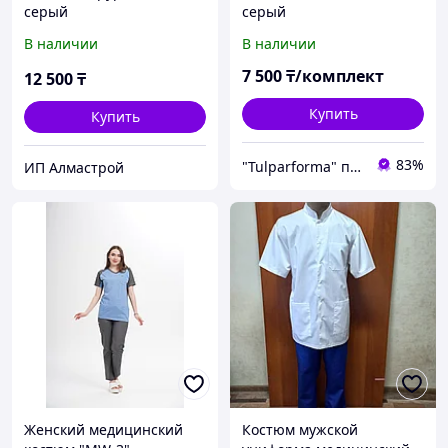
серый
серый
В наличии
В наличии
7 500
₸/комплект
12 500
₸
Купить
Купить
83%
"Tulparforma" производственно-торговая компания. Спецодежда, Спецобувь, СИЗ в Алмате
ИП Алмастрой
Женский медицинский
Костюм мужской