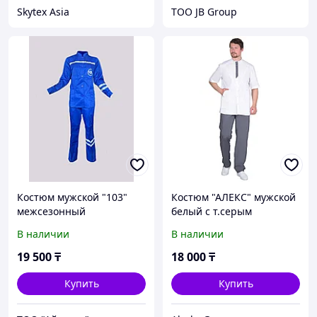
Skytex Asia
ТОО JB Group
Костюм мужской "103"
Костюм "АЛЕКС" мужской
межсезонный
белый с т.серым
В наличии
В наличии
19 500
₸
18 000
₸
Купить
Купить