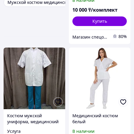
В наличии
Мужской костюм медицинский для студента
10 000
₸/комплект
Купить
80%
Магазин спецодежды ROBAMAG
Костюм мужской
Медицинский костюм
униформа, медицинский
белый
Услуга
В наличии