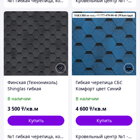
№1 гибкая черепица, композитная черепица из Европы, по лучшим ценам в Алматы
Кровельный центр №1 - Премиальные материалы, гибкая черепица, композитная черепица в Алматы
Финская (Технониколь)
Гибкая черепица СБС
Shinglas гибкая
Комфорт цвет Синий
черепица, соната Серый
(Жимолость) Гарантия 30
В наличии
В наличии
лет
3 500
₸/кв.м
4 600
₸/кв.м
Купить
Купить
№1 гибкая черепица, композитная черепица из Европы, по лучшим ценам в Алматы
Кровельный центр №1 - Премиальные материалы, гибкая черепица, композитная черепица в Алматы