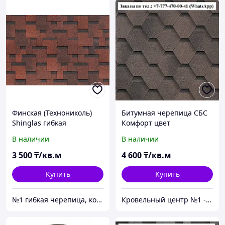
Финская (Технониколь)
Битумная черепица СБС
Shinglas гибкая
Комфорт цвет
черепица, аккорд
Коричневый (Финик)
В наличии
В наличии
Красный
Гарантия 30 лет
3 500
₸/кв.м
4 600
₸/кв.м
Купить
Купить
№1 гибкая черепица, композитная черепица из Европы, по лучшим ценам в Алматы
Кровельный центр №1 - Премиальные материалы, гибкая черепица, композитная черепица в Алматы