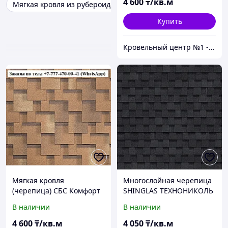
4 600
₸/кв.м
Мягкая кровля из рубероида
Купить
Кровельный центр №1 - Премиальные материалы, гибкая черепица, композитная черепица в Алматы
Мягкая кровля
Многослойная черепица
(черепица) СБС Комфорт
SHINGLAS ТЕХНОНИКОЛЬ
цвет Светло-Коричневый
ФАЗЕНДА Серая
В наличии
В наличии
(Песок) Гарантия 30 лет
4 600
₸/кв.м
4 050
₸/кв.м