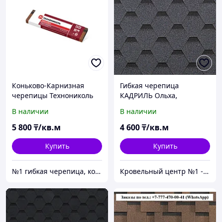
Коньково-Карнизная
Гибкая черепица
черепицы Технониколь
КАДРИЛЬ Ольха,
Shinglas 5м2 (20 м.п.
Гарантия 30 лет
В наличии
В наличии
карниза/12 м.п. конька)
5 800
₸/кв.м
4 600
₸/кв.м
Купить
Купить
№1 гибкая черепица, композитная черепица из Европы, по лучшим ценам в Алматы
Кровельный центр №1 - Премиальные материалы, гибкая черепица, композитная черепица в Алматы