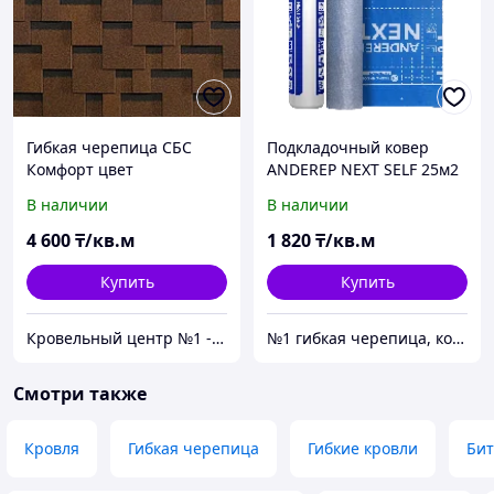
Гибкая черепица СБС
Подкладочный ковер
Комфорт цвет
ANDEREP NEXT SELF 25м2
Коричневый (Терракота)
(100% самоклеящийся)
В наличии
В наличии
Гарантия 30 лет
4 600
₸/кв.м
1 820
₸/кв.м
Купить
Купить
Кровельный центр №1 - Премиальные материалы, гибкая черепица, композитная черепица в Алматы
№1 гибкая черепица, композитная черепица из Европы, по лучшим ценам в Алматы
Смотри также
Кровля
Гибкая черепица
Гибкие кровли
Бит