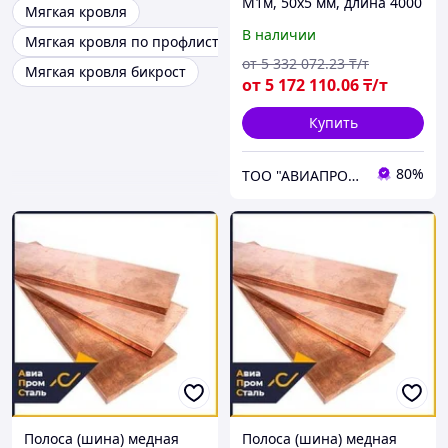
М1м, 50х5 мм, длина 4000
Мягкая кровля
мм, мягкая
В наличии
Мягкая кровля по профлисту
от
5 332 072
.23
₸/т
Мягкая кровля бикрост
от
5 172 110
.06
₸/т
Купить
80%
ТОО "АВИАПРОМСТАЛЬ"
Полоса (шина) медная
Полоса (шина) медная