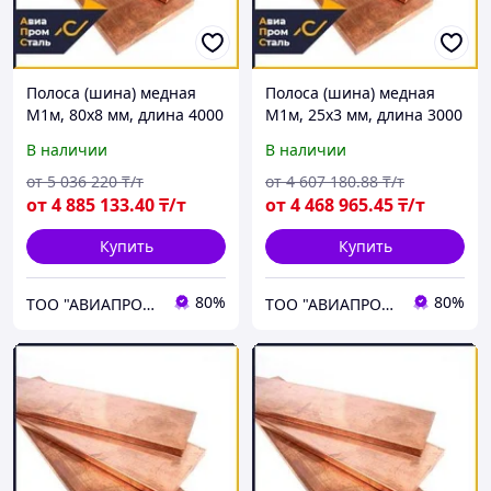
Полоса (шина) медная
Полоса (шина) медная
М1м, 80х8 мм, длина 4000
М1м, 25х3 мм, длина 3000
мм, ГОСТ 434-78, мягкая
мм, мягкая
В наличии
В наличии
от
5 036 220
₸/т
от
4 607 180
.88
₸/т
от
4 885 133
.40
₸/т
от
4 468 965
.45
₸/т
Купить
Купить
80%
80%
ТОО "АВИАПРОМСТАЛЬ"
ТОО "АВИАПРОМСТАЛЬ"