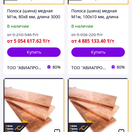
Полоса (шина) медная
Полоса (шина) медная
М1м, 80х8 мм, длина 3000
М1м, 100х10 мм, длина
мм, мягкая
4000 мм, ГОСТ 434-78,
В наличии
В наличии
мягкая
от
5 210 946
₸/т
от
5 036 220
₸/т
от
5 054 617
.62
₸/т
от
4 885 133
.40
₸/т
Купить
Купить
80%
80%
ТОО "АВИАПРОМСТАЛЬ"
ТОО "АВИАПРОМСТАЛЬ"