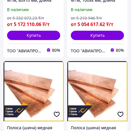
М1м, 80х10 мм, длина
М1м, 100х8 мм, длина
4000 мм, мягкая
3000 мм, мягкая
В наличии
В наличии
от
5 332 072
.23
₸/т
от
5 210 946
₸/т
от
5 172 110
.06
₸/т
от
5 054 617
.62
₸/т
Купить
Купить
80%
80%
ТОО "АВИАПРОМСТАЛЬ"
ТОО "АВИАПРОМСТАЛЬ"
Полоса (шина) медная
Полоса (шина) медная