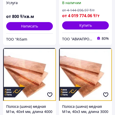
Услуга
В наличии
от
4 144 096
.97
₸/т
от
4 019 774
.06
₸/т
от
800
₸/кв.м
Купить
Написать
80%
ТОО "АВИАПРОМСТАЛЬ"
TOO "RiSam
Полоса (шина) медная
Полоса (шина) медная
М1м, 40х4 мм, длина 4000
М1м, 40х3 мм, длина 3000