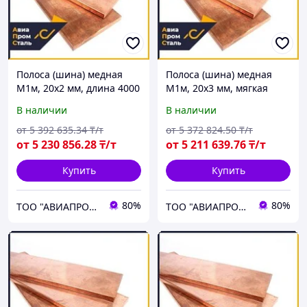
Полоса (шина) медная
Полоса (шина) медная
М1м, 20х2 мм, длина 4000
М1м, 20х3 мм, мягкая
мм, мягкая
В наличии
В наличии
от
5 392 635
.34
₸/т
от
5 372 824
.50
₸/т
от
5 230 856
.28
₸/т
от
5 211 639
.76
₸/т
Купить
Купить
80%
80%
ТОО "АВИАПРОМСТАЛЬ"
ТОО "АВИАПРОМСТАЛЬ"