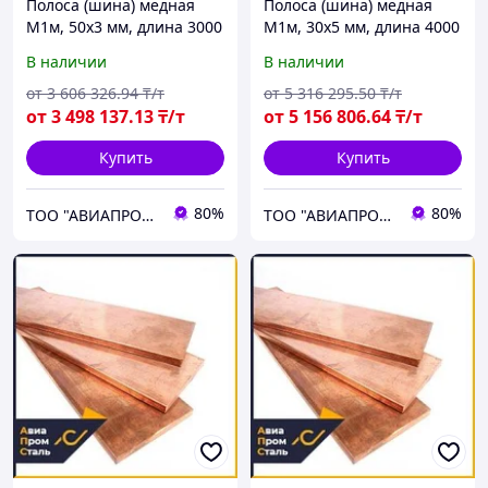
Полоса (шина) медная
Полоса (шина) медная
М1м, 50х3 мм, длина 3000
М1м, 30х5 мм, длина 4000
мм, мягкая
мм, мягкая
В наличии
В наличии
от
3 606 326
.94
₸/т
от
5 316 295
.50
₸/т
от
3 498 137
.13
₸/т
от
5 156 806
.64
₸/т
Купить
Купить
80%
80%
ТОО "АВИАПРОМСТАЛЬ"
ТОО "АВИАПРОМСТАЛЬ"