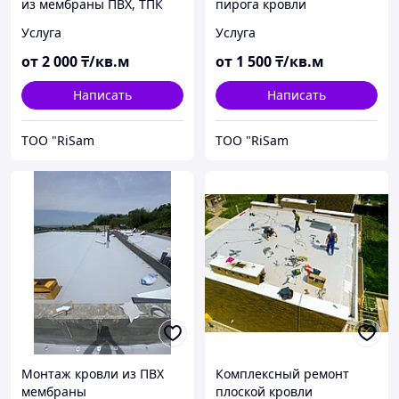
из мембраны ПВХ, ТПК
пирога кровли
Услуга
Услуга
от
2 000
₸/кв.м
от
1 500
₸/кв.м
Написать
Написать
TOO "RiSam
TOO "RiSam
Монтаж кровли из ПВХ
Комплексный ремонт
мембраны
плоской кровли