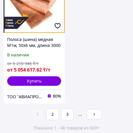
Полоса (шина) медная
М1м, 50х6 мм, длина 3000
мм, мягкая
В наличии
от
5 210 946
₸/т
от
5 054 617
.62
₸/т
Купить
80%
ТОО "АВИАПРОМСТАЛЬ"
1
2
3
...
Показано 1 - 48 товаров из 800+