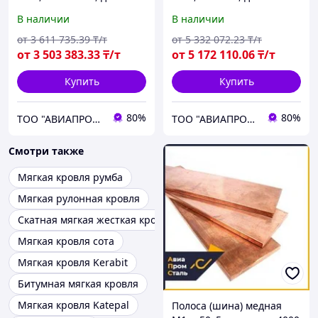
4000 мм, мягкая
мм, мягкая
В наличии
В наличии
от
3 611 735
.39
₸/т
от
5 332 072
.23
₸/т
от
3 503 383
.33
₸/т
от
5 172 110
.06
₸/т
Купить
Купить
80%
80%
ТОО "АВИАПРОМСТАЛЬ"
ТОО "АВИАПРОМСТАЛЬ"
Смотри также
Мягкая кровля румба
Мягкая рулонная кровля
Скатная мягкая жесткая кровля
Мягкая кровля сота
Мягкая кровля Kerabit
Битумная мягкая кровля
Мягкая кровля Katepal
Полоса (шина) медная