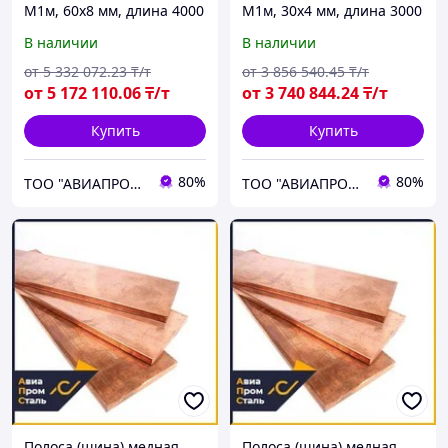
М1м, 60х8 мм, длина 4000
М1м, 30х4 мм, длина 3000
мм, мягкая
мм, мягкая
В наличии
В наличии
от
5 332 072
.23
₸/т
от
3 856 540
.45
₸/т
от
5 172 110
.06
₸/т
от
3 740 844
.24
₸/т
Купить
Купить
80%
80%
ТОО "АВИАПРОМСТАЛЬ"
ТОО "АВИАПРОМСТАЛЬ"
Полоса (шина) медная
Полоса (шина) медная