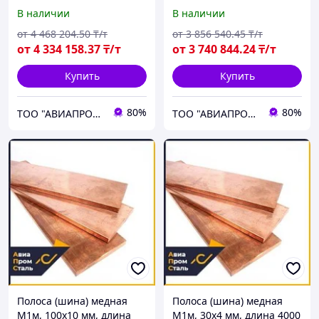
мм, мягкая
мм, мягкая
В наличии
В наличии
от
4 468 204
.50
₸/т
от
3 856 540
.45
₸/т
от
4 334 158
.37
₸/т
от
3 740 844
.24
₸/т
Купить
Купить
80%
80%
ТОО "АВИАПРОМСТАЛЬ"
ТОО "АВИАПРОМСТАЛЬ"
Полоса (шина) медная
Полоса (шина) медная
М1м, 100х10 мм, длина
М1м, 30х4 мм, длина 4000