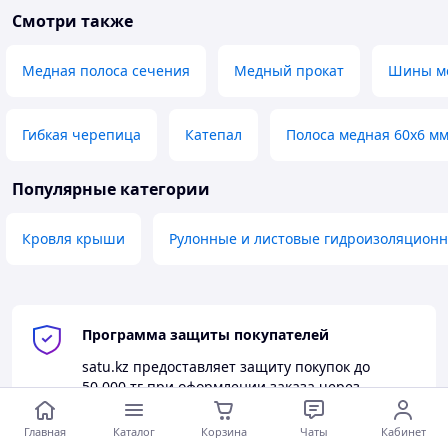
Смотри также
Медная полоса сечения
Медный прокат
Шины м
Гибкая черепица
Катепал
Полоса медная 60х6 м
Популярные категории
Кровля крыши
Рулонные и листовые гидроизоляцион
Программа защиты покупателей
satu.kz
предоставляет защиту покупок до
50 000 тг
при оформлении заказа через
корзину.
Главная
Каталог
Корзина
Чаты
Кабинет