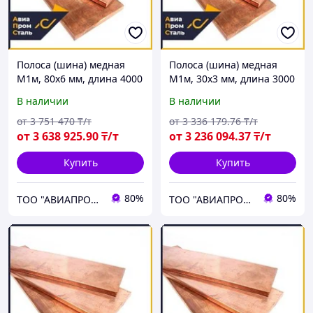
Полоса (шина) медная
Полоса (шина) медная
М1м, 80х6 мм, длина 4000
М1м, 30х3 мм, длина 3000
мм, мягкая
мм, мягкая
В наличии
В наличии
от
3 751 470
₸/т
от
3 336 179
.76
₸/т
от
3 638 925
.90
₸/т
от
3 236 094
.37
₸/т
Купить
Купить
80%
80%
ТОО "АВИАПРОМСТАЛЬ"
ТОО "АВИАПРОМСТАЛЬ"