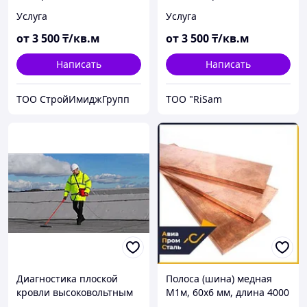
Услуга
Услуга
от
3 500
₸/кв.м
от
3 500
₸/кв.м
Написать
Написать
ТОО СтройИмиджГрупп
TOO "RiSam
Диагностика плоской
Полоса (шина) медная
кровли высоковольтным
М1м, 60х6 мм, длина 4000
методом
мм, мягкая