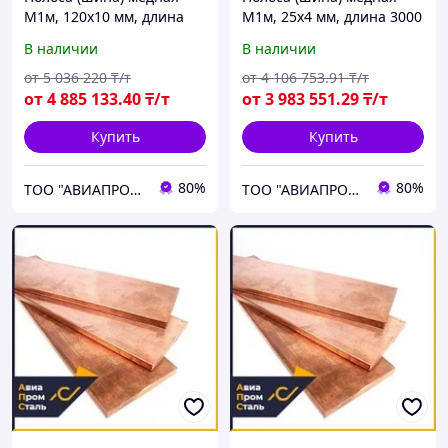
М1м, 120х10 мм, длина
М1м, 25х4 мм, длина 3000
4000 мм, ГОСТ 434-78,
мм, мягкая
В наличии
В наличии
мягкая
от
5 036 220
₸/т
от
4 106 753
.91
₸/т
от
4 885 133
.40
₸/т
от
3 983 551
.29
₸/т
Купить
Купить
80%
80%
ТОО "АВИАПРОМСТАЛЬ"
ТОО "АВИАПРОМСТАЛЬ"