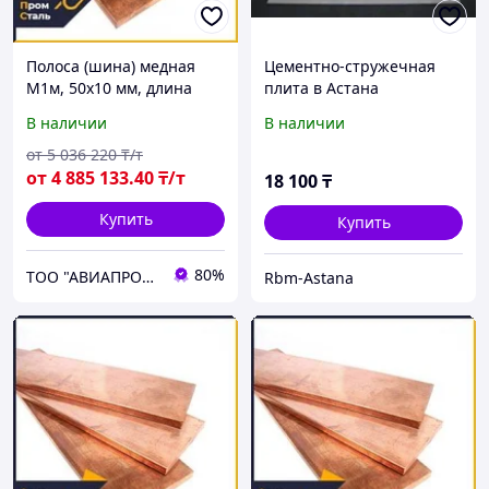
Полоса (шина) медная
Цементно-стружечная
М1м, 50х10 мм, длина
плита в Астана
4000 мм, ГОСТ 434-78,
В наличии
В наличии
мягкая
от
5 036 220
₸/т
от
4 885 133
.40
₸/т
18 100
₸
Купить
Купить
80%
ТОО "АВИАПРОМСТАЛЬ"
Rbm-Astana