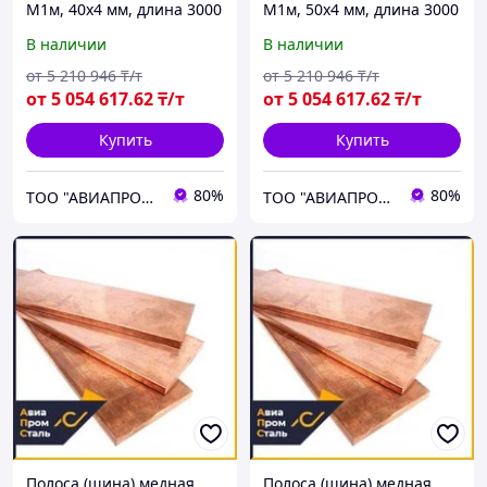
М1м, 40х4 мм, длина 3000
М1м, 50х4 мм, длина 3000
мм, мягкая
мм, мягкая
В наличии
В наличии
от
5 210 946
₸/т
от
5 210 946
₸/т
от
5 054 617
.62
₸/т
от
5 054 617
.62
₸/т
Купить
Купить
80%
80%
ТОО "АВИАПРОМСТАЛЬ"
ТОО "АВИАПРОМСТАЛЬ"
Полоса (шина) медная
Полоса (шина) медная