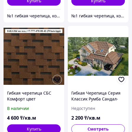
Купить
Купить
№1 гибкая черепица, композитная черепица из Европы, по лучшим ценам в Алматы
№1 гибкая черепица, композитная черепица из Европы, по лучшим ценам в Алматы
Гибкая черепица СБС
Гибкая Черепица Серия
Комфорт цвет
Классик Румба Сандал-
Коричневый (Терракота)
Арахис (3м2)
В наличии
Недоступен
Гарантия 30 лет
4 600
₸/кв.м
2 200
₸/кв.м
Купить
Смотреть