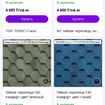
В наличии
В наличии
Гарантия 30 лет
4 685
₸/кв.м
4 600
₸/кв.м
Купить
Купить
ТОО "ПЛЮС-Сталь"
№1 гибкая черепица, композитная черепица из Европы, по лучшим ценам в Алматы
Гибкая черепица СБС
Гибкая черепица СБС
Комфорт цвет Зеленый
Комфорт цвет Синий
(Авокадо) Гарантия 30 лет
(Жимолость) Гарантия 30
В наличии
В наличии