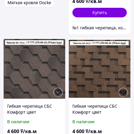
4 600
₸/кв.м
Мягкая кровля Docke
Купить
№1 гибкая черепица, композитная черепица из Европы, по лучшим ценам в Алматы
Гибкая черепица СБС
Гибкая черепица СБС
Комфорт цвет
Комфорт цвет
Коричневый (Финик)
Коричневый (Граунд)
В наличии
В наличии
Гарантия 30 лет
Гарантия 30 лет
4 600
₸/кв.м
4 600
₸/кв.м