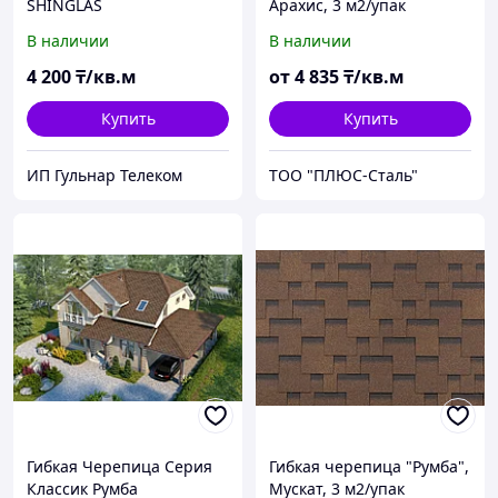
SHINGLAS
Арахис, 3 м2/упак
В наличии
В наличии
4 200
₸/кв.м
от
4 835
₸/кв.м
Купить
Купить
ИП Гульнар Телеком
ТОО "ПЛЮС-Сталь"
Гибкая Черепица Серия
Гибкая черепица "Румба",
Классик Румба
Мускат, 3 м2/упак