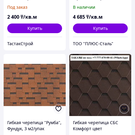
Коричневый-Мускат (3м2)
Под заказ
В наличии
2 400
₸/кв.м
4 685
₸/кв.м
Купить
Купить
ТастакСтрой
ТОО "ПЛЮС-Сталь"
Гибкая черепица "Румба",
Гибкая черепица СБС
Фундук, 3 м2/упак
Комфорт цвет
Коричневый (Каштан)